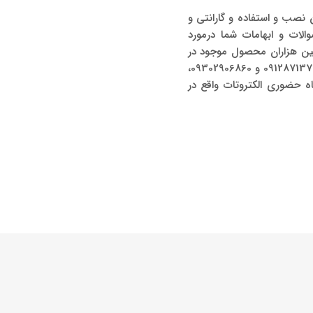
صب و استفاده و گارانتی و
الات و ابهامات شما درمورد
 بین هزاران محصول موجود در
بازار انتخاب کنید. با یک تماس ساده به شماره‌های 02133976291 و 02133920108 یا پیام به واتساپ 09128713771 و 09302906860،
 حضوری الکتروتات واقع در