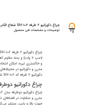
چراغ دکوراتیو 2 طرفه SH-102 شعاع الکتریک
توضیحات و مشخصات فنی محصول
لامپ 7 وات) و بدنه مق
و خاکستری تیره، امکان انتخاب
مدرن و دکوراتیو در محیط‌های 
دکوراتیو 2 طرفه کد SH-102 شعاع الکتریک در این صفحه با ما همراه باشید.
چراغ دکوراتیو دوطرفه SH-102 شعاع الکتریک ؛روشنایی مدرن و چش
جهت بالا و پایین منتشر می‌کند 