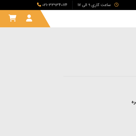
ساعت کاری 9 الی 17
021-33934074
ره