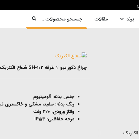
ی
برند
مقالات
جستجو محصولات ...
چراغ دکوراتیو 2 طرفه SH-102 شعاع الکتریک
جنس بدنه: آلومینیوم
رنگ بدنه: سفید، مشکی و خاکستری تی
ولتاژ ورودی: 220 ولت
درجه حفاظتی: IP54