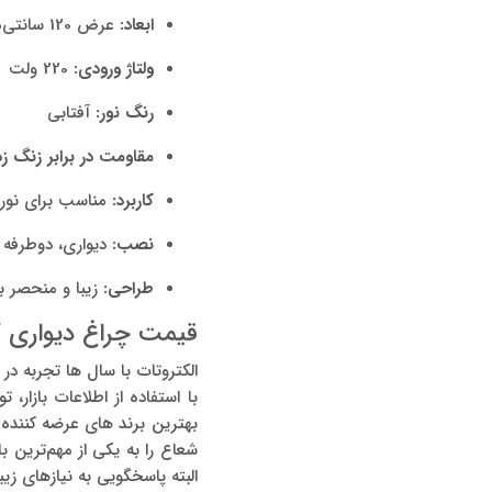
ابعاد:
عرض 120 سانتی‌متر، طول 330 سانتی‌متر
ولتاژ ورودی:
220 ولت
رنگ نور:
آفتابی
مقاومت در برابر زنگ ز
کاربرد:
مناسب برای نورپر
نصب:
دیواری، دوطرفه
طراحی:
زیبا و منحصر به
قیمت چراغ دیواری SH-102-14W شعاع الکتریک از الکتروتات
الکتروتات با سال ها تجربه د
با استفاده از اطلاعات بازار
بهترین برند های عرضه کننده 
شعاع را به یکی از مهم­‌ترین ب
البته پاسخگویی به نیازهای زیب