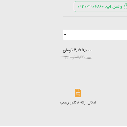
واتس اپ: 2906860-0930
2,175,600
تومان
2,220,000
تومان
امکان ارائه فاکتور رسمی