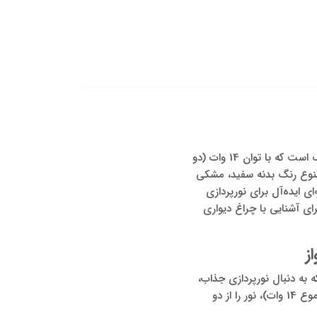
چراغ دکوراتیو 2 طرفه SH-102 شعاع الکتریک از محصولات با طراحی زیبا و کاربردی شرکت شعاع الکتریک است که با توان 14 وات (دو
ا تنوع رنگ بدنه سفید، مشکی
ی ایده‌آل برای نورپردازی
ای آشنایی با چراغ دیواری
نی است که به دنبال نورپردازی جذاب،
مدرن و متفاوت در فضاهای داخلی و نیمه‌باز هستند. این چراغ با بهره‌گیری از دو منبع نور 7 وات (در مجموع 14 وات)، نور را از دو