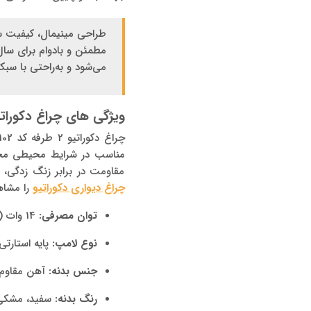
طراحی مینیمال، کیفیت س
مطمئن و بادوام برای سال
می‌شود و به‌راحتی با س
ویژگی های چراغ دکوراتیو 2 طرفه کد SH-102 شعاع ال
مناسب در شرایط محیطی مختل
مقاومت در برابر زنگ زدگی، 
چراغ دیواری دکوراتیو
را مشاه
توان مصرفی:
14 وات (دو عدد لامپ 7 وات)
نوع لامپ:
پایه استارتی
جنس بدنه:
آهن مقاوم 
رنگ بدنه:
سفید، مشکی،