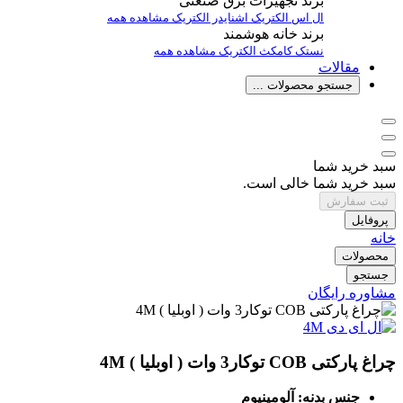
برند تجهیزات برق صنعتی
ال اس الکتریک
اشنایدر الکتریک
مشاهده همه
برند خانه هوشمند
نستک
کامکث الکتریک
مشاهده همه
مقالات
جستجو محصولات ...
سبد خرید شما
سبد خرید شما خالی است.
ثبت سفارش
پروفایل
خانه
محصولات
جستجو
مشاوره رایگان
چراغ پارکتی COB توکار3 وات ( اوبلیا ) 4M
جنس بدنه: آلومینیوم