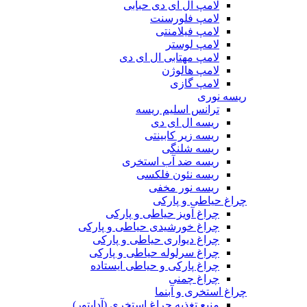
لامپ ال ای دی حبابی
لامپ فلورسنت
لامپ فیلامنتی
لامپ لوستر
لامپ مهتابی ال ای دی
لامپ هالوژن
لامپ گازی
ریسه نوری
ترانس اسلیم ریسه
ریسه ال ای دی
ریسه زیر کابینتی
ریسه شلنگی
ریسه ضد آب استخری
ریسه نئون فلکسی
ریسه نور مخفی
چراغ حیاطی و پارکی
چراغ آویز حیاطی و پارکی
چراغ خورشیدی حیاطی و پارکی
چراغ دیواری حیاطی و پارکی
چراغ سرلوله حیاطی و پارکی
چراغ پارکی و حیاطی ایستاده
چراغ چمنی
چراغ استخری و آبنما
منبع تغذیه چراغ استخری (آداپتور)