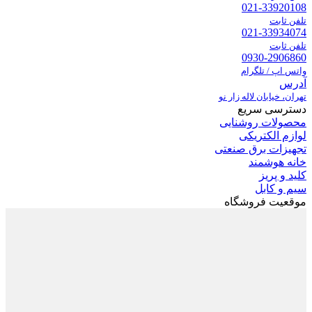
021-33920108
تلفن ثابت
021-33934074
تلفن ثابت
0930-2906860
واتس اپ / تلگرام
آدرس
تهران، خیابان لاله زار نو
دسترسی سریع
محصولات روشنایی
لوازم الکتریکی
تجهیزات برق صنعتی
خانه هوشمند
کلید و پریز
سیم و کابل
موقعیت فروشگاه