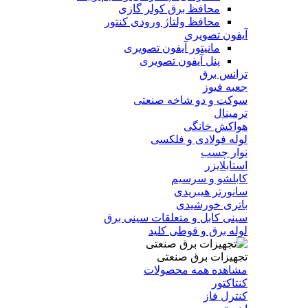
محافظ برق کولر گازی
محافظ ولتاژ ورودی کنتور
آیفون تصویری
مانیتور آیفون تصویری
پنل آیفون تصویری
ترانس برق
جعبه فیوز
سوکت و دو شاخه صنعتی
ترمینال
هواکش خانگی
لوله فولادی و فلکسی
نوار چسب
استابلایزر
کابلشو و سرسیم
سانورتر هیبریدی
باتری خورشیدی
سینی کابل و متعلقات سینی برق
لوله برق و قوطی کلید
تجهیزات برق صنعتی
مشاهده همه محصولات
کنتاکتور
کنترل فاز