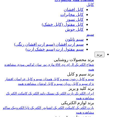
کابل
کابل افشان
کابل مخابرات
کابل نسوز
کابل مفتول (کابل خشک)
کابل جوش
سیم
سیم نایلون
سیم ارت افشان (سیم ارت افشان رنگی)
سیم مفتول ارت (سیم خشک ارت)
برند
برند محصولات روشنایی
شعاع الکتریک
ال ای دی 4M
مازی نور
سان لوکس
مودی
مشاهده
همه
برند سیم و کابل
سیم و کابل زیتون
سیم و کابل همدان
سیم و کابل خراسان افشار
نژاد
سیم و کابل رویان
سیم و کابل لوشان
مشاهده همه
برند کلید و پریز
ایران الکتریک
پارت الکتریک
نستک
دلند الکتریک
کامکث الکتریک
مشاهده همه
برند لوازم الکتریکی
پارت الکتریک
کامکث الکتریک
اشنایدر الکتریک
تابا الکترونیک
ساکو
مشاهده همه