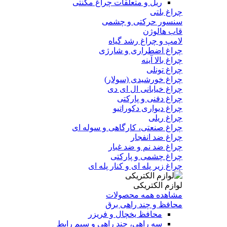
ریل و متعلقات چراغ مگنتی
چراغ بلتی
سنسور حرکتی و چشمی
قاب هالوژن
لامپ و چراغ رشد گیاه
چراغ اضطراری و شارژی
چراغ بالا آینه
چراغ تونلی
چراغ خورشیدی (سولار)
چراغ خیابانی ال ای دی
چراغ دفنی و پارکتی
چراغ دیواری دکوراتیو
چراغ ریلی
چراغ صنعتی، کارگاهی و سوله ای
چراغ ضد انفجار
چراغ ضد نم و ضد غبار
چراغ چشمی و پارکتی
چراغ‌ زیر‌ پله‌ ای و کنار‌ پله‌ ای
لوازم الکتریکی
مشاهده همه محصولات
محافظ و چند راهی برق
محافظ یخچال و فریزر
سه راهی، چند راهی و سیم رابط