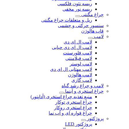
ریسه نئون فلکسی
ریسه نور مخفی
چراغ مگنتی
ریل و متعلقات چراغ مگنتی
سنسور حرکتی و چشمی
قاب هالوژن
لامپ
لامپ ال ای دی
لامپ ال ای دی حبابی
لامپ فلورسنت
لامپ فیلامنتی
لامپ لوستر
لامپ مهتابی ال ای دی
لامپ هالوژن
لامپ گازی
لامپ و چراغ رشد گیاه
چراغ استخری و آبنما
منبع تغذیه چراغ استخری (آداپتور)
چراغ استخری توکار
چراغ استخری روکار
چراغ فواره ای و آب نما
پروژکتور
پروژکتور LED