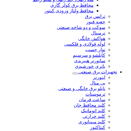
محافظ برق کولر گازی
محافظ ولتاژ ورودی کنتور
ترانس برق
جعبه فیوز
سوکت و دو شاخه صنعتی
ترمینال
هواکش خانگی
لوله فولادی و فلکسی
نوار چسب
کابلشو و سرسیم
سانورتر هیبریدی
باتری خورشیدی
تجهیزات برق صنعتی
اینورتر
بی متال
تابلو برق خانگی و صنعتی
ترموستات
ساعت فرمان
کلید محافظ جان
کلید اتوماتیک
کلید حرارتی
کلید مینیاتوری
کنتاکتور