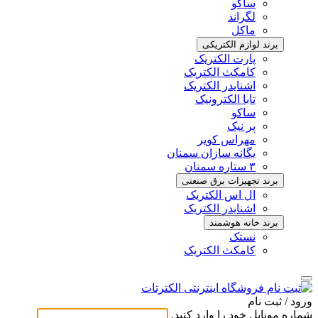
ساکو
لگراند
ماکل
برند لوازم الکتریکی
پارت الکتریک
کامکث الکتریک
اشنایدر الکتریک
تابا الکترونیک
ساکو
پر نیک
مهراس کویر
یگانه سازان سمنان
۳ ستاره سمنان
برند تجهیزات برق صنعتی
ال اس الکتریک
اشنایدر الکتریک
برند خانه هوشمند
نستک
کامکث الکتریک
ورود / ثبت ‌نام
شماره موبایل خود را وارد کنید.