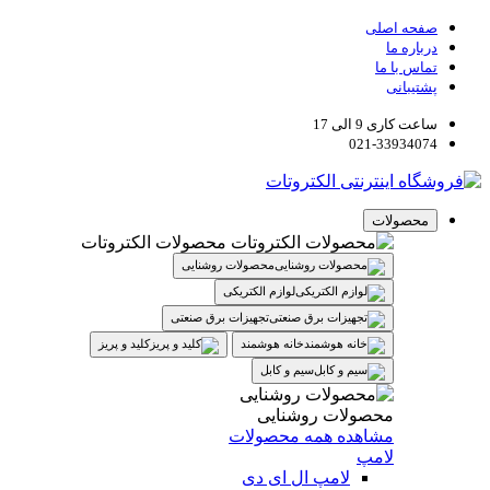
صفحه اصلی
درباره ما
تماس با ما
پشتیبانی
ساعت کاری 9 الی 17
021-33934074
محصولات
محصولات الکتروتات
محصولات روشنایی
لوازم الکتریکی
تجهیزات برق صنعتی
خانه هوشمند
کلید و پریز
سیم و کابل
محصولات روشنایی
مشاهده همه محصولات
لامپ
لامپ ال ای دی