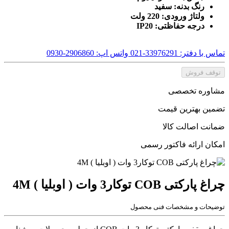
رنگ بدنه: سفید
ولتاژ ورودی: 220 ولت
درجه حفاظتی: IP20
تماس با دفتر: 33976291-021
واتس اپ: 2906860-0930
توقف فروش
مشاوره تخصصی
تضمین بهترین قیمت
ضمانت اصالت کالا
امکان ارائه فاکتور رسمی
چراغ پارکتی COB توکار3 وات ( اوبلیا ) 4M
توضیحات و مشخصات فنی محصول