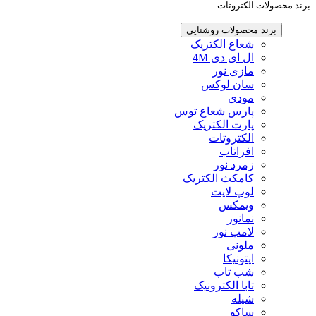
برند محصولات الکتروتات
برند محصولات روشنایی
شعاع الکتریک
ال ای دی 4M
مازی نور
سان لوکس
مودی
پارس شعاع توس
پارت الکتریک
الکتروتات
افراتاب
زمرد نور
کامکث الکتریک
لوپ لایت
ویمکس
نمانور
لامپ نور
ملونی
اپتونیکا
شب تاب
تابا الکترونیک
شیله
ساکو