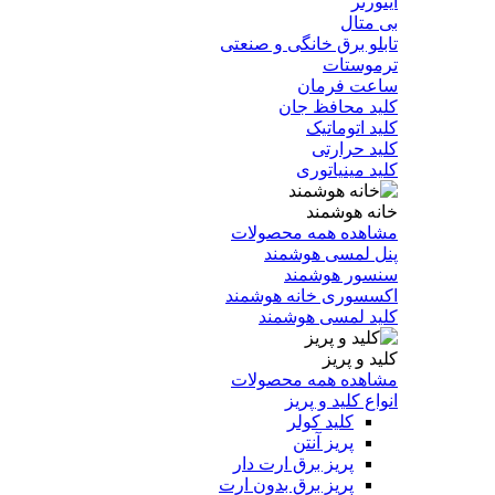
اینورتر
بی متال
تابلو برق خانگی و صنعتی
ترموستات
ساعت فرمان
کلید محافظ جان
کلید اتوماتیک
کلید حرارتی
کلید مینیاتوری
خانه هوشمند
مشاهده همه محصولات
پنل لمسی هوشمند
سنسور هوشمند
اکسسوری خانه هوشمند
کلید لمسی هوشمند
کلید و پریز
مشاهده همه محصولات
انواع کلید و پریز
کلید کولر
پریز آنتن
پریز برق ارت دار
پریز برق بدون ارت