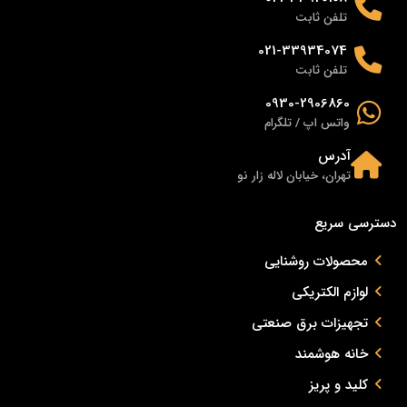
تلفن ثابت
021-33934074
تلفن ثابت
0930-2906860
واتس اپ / تلگرام
آدرس
تهران، خیابان لاله زار نو
دسترسی سریع
محصولات روشنایی
لوازم الکتریکی
تجهیزات برق صنعتی
خانه هوشمند
کلید و پریز