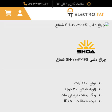
ساعت کاری 9 الی 17
021-33934074
چراغ دفنی SH-2003-14S شعاع
توان: 220 وات
زاویه تابش: 30 درجه
رنگ بدنه:
نقره ای مات
درجه حفاظت: IP65