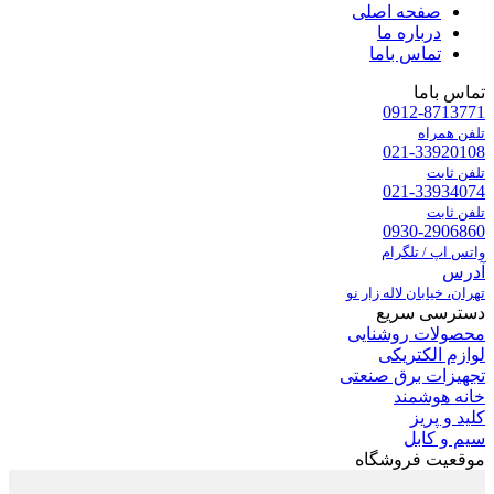
صفحه اصلی
درباره ما
تماس باما
تماس باما
0912-8713771
تلفن همراه
021-33920108
تلفن ثابت
021-33934074
تلفن ثابت
0930-2906860
واتس اپ / تلگرام
آدرس
تهران، خیابان لاله زار نو
دسترسی سریع
محصولات روشنایی
لوازم الکتریکی
تجهیزات برق صنعتی
خانه هوشمند
کلید و پریز
سیم و کابل
موقعیت فروشگاه