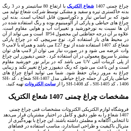
چراغ چمنی 1407
شعاع الکتریک
با ارتفاع 80 سانتیمتر و در 3 رنگ
بدنه خاکستری تیره و سفید و مشکی توسط شرکت شعاع تولید می
شود که بر اساس نیاز و دکوراسیون قابل انتخاب است. بدنه این
چراغ های حیاطی و پارکی ار آلومینیوم بوده و رنگ استفاده شده در
آن ها نسبت به نورخورشید و تغییرات آب و هوایی مقاوم است.
علاوه بر آن درجه حفاظتی این محصول IP54 است و می تواند از آن
در محیط های باز استفاده کرد. نوع سرپیچی که در چراغ پارکی
شعاع کد 1407 استفاده شده از نوع E27 می باشد و همراه با لامپ 9
وات عرضه می شود و در صورت نیاز می توان از لامپ های توان
بیشتر با سرپیچ معمولی در آن استفاده کرد . جنس دیفیوزر این چراغ
از پلی کربنات آنتی UV می باشد که در برابر نور خورشید مقاوم
است و این باعث می شود که رنگ دیفیوزر چراغ تغییر نکند و زیبایی
چراغ به مرور زمان حفظ شود. شما می توانید انواع چراغ های
حیاطی پارکی از جمله چراغ حیاطی مدل SH-1407 شعاع ، کد SH-
1406 ، کد SH-1405 ، کد SH-1408 را از
سایت الکتروتات
تهیه کنید.
مشخصات چراغ چمنی 1407 شعاع الکتریک
فروشگاه لوازم الکتریکی الکتروتات مشخصات فنی چراغ چمنی
1407 شعاع را به طور دقیق و کامل در اختیار مشتریان قرار می‌دهد
تا انتخابی آگاهانه و مطمئن داشته باشند. این چراغ با بهره‌گیری از
متریال باکیفیت و طراحی استاندارد، مناسب استفاده در فضاهای