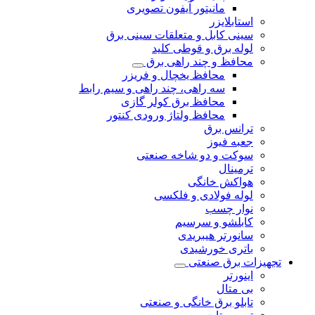
مانیتور آیفون تصویری
استابلایزر
سینی کابل و متعلقات سینی برق
لوله برق و قوطی کلید
محافظ و چند راهی برق
محافظ یخچال و فریزر
سه راهی، چند راهی و سیم رابط
محافظ برق کولر گازی
محافظ ولتاژ ورودی کنتور
ترانس برق
جعبه فیوز
سوکت و دو شاخه صنعتی
ترمینال
هواکش خانگی
لوله فولادی و فلکسی
نوار چسب
کابلشو و سرسیم
سانورتر هیبریدی
باتری خورشیدی
تجهیزات برق صنعتی
اینورتر
بی متال
تابلو برق خانگی و صنعتی