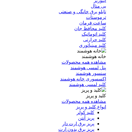
اینورتر
بی متال
تابلو برق خانگی و صنعتی
ترموستات
ساعت فرمان
کلید محافظ جان
کلید اتوماتیک
کلید حرارتی
کلید مینیاتوری
خانه هوشمند
مشاهده همه محصولات
پنل لمسی هوشمند
سنسور هوشمند
اکسسوری خانه هوشمند
کلید لمسی هوشمند
کلید و پریز
مشاهده همه محصولات
انواع کلید و پریز
کلید کولر
پریز آنتن
پریز برق ارت دار
پریز برق بدون ارت