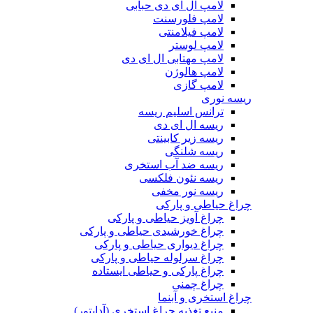
لامپ ال ای دی حبابی
لامپ فلورسنت
لامپ فیلامنتی
لامپ لوستر
لامپ مهتابی ال ای دی
لامپ هالوژن
لامپ گازی
ریسه نوری
ترانس اسلیم ریسه
ریسه ال ای دی
ریسه زیر کابینتی
ریسه شلنگی
ریسه ضد آب استخری
ریسه نئون فلکسی
ریسه نور مخفی
چراغ حیاطی و پارکی
چراغ آویز حیاطی و پارکی
چراغ خورشیدی حیاطی و پارکی
چراغ دیواری حیاطی و پارکی
چراغ سرلوله حیاطی و پارکی
چراغ پارکی و حیاطی ایستاده
چراغ چمنی
چراغ استخری و آبنما
منبع تغذیه چراغ استخری (آداپتور)