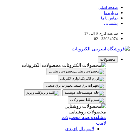
صفحه اصلی
درباره ما
تماس با ما
پشتیبانی
ساعت کاری 9 الی 17
021-33934074
محصولات
محصولات الکتروتات
محصولات روشنایی
لوازم الکتریکی
تجهیزات برق صنعتی
خانه هوشمند
کلید و پریز
سیم و کابل
محصولات روشنایی
مشاهده همه محصولات
لامپ
لامپ ال ای دی