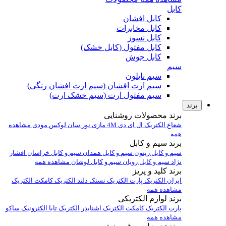
کابل
کابل افشان
کابل مخابرات
کابل نسوز
کابل مفتول (کابل خشک)
کابل جوش
سیم
سیم نایلون
سیم ارت افشان (سیم ارت افشان رنگی)
سیم مفتول ارت (سیم خشک ارت)
برند
برند محصولات روشنایی
شعاع الکتریک
ال ای دی 4M
مازی نور
سان لوکس
مودی
مشاهده
همه
برند سیم و کابل
سیم و کابل زیتون
سیم و کابل همدان
سیم و کابل خراسان افشار
نژاد
سیم و کابل رویان
سیم و کابل لوشان
مشاهده همه
برند کلید و پریز
ایران الکتریک
پارت الکتریک
نستک
دلند الکتریک
کامکث الکتریک
مشاهده همه
برند لوازم الکتریکی
پارت الکتریک
کامکث الکتریک
اشنایدر الکتریک
تابا الکترونیک
ساکو
مشاهده همه