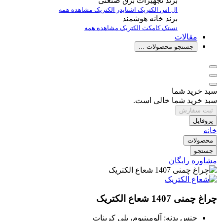
برند تجهیزات برق صنعتی
ال اس الکتریک
اشنایدر الکتریک
مشاهده همه
برند خانه هوشمند
نستک
کامکث الکتریک
مشاهده همه
مقالات
جستجو محصولات ...
سبد خرید شما
سبد خرید شما خالی است.
ثبت سفارش
پروفایل
خانه
محصولات
جستجو
مشاوره رایگان
چراغ چمنی 1407 شعاع الکتریک
جنس بدنه: آلومینیوم، پلی کربنات