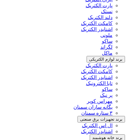
پارت الکتریک
نستک
دلند الکتریک
کامکث الکتریک
اشنایدر الکتریک
ملونی
ساکو
لگراند
ماکل
برند لوازم الکتریکی
پارت الکتریک
کامکث الکتریک
اشنایدر الکتریک
تابا الکترونیک
ساکو
پر نیک
مهراس کویر
یگانه سازان سمنان
۳ ستاره سمنان
برند تجهیزات برق صنعتی
ال اس الکتریک
اشنایدر الکتریک
برند خانه هوشمند