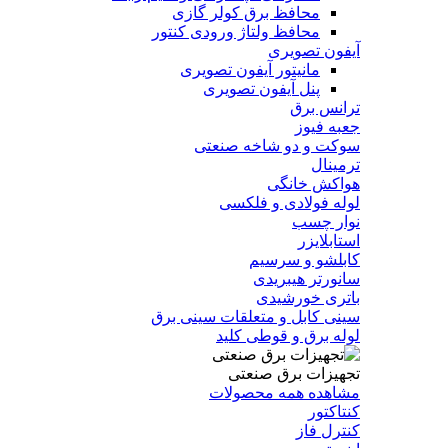
محافظ برق کولر گازی
محافظ ولتاژ ورودی کنتور
آیفون تصویری
مانیتور آیفون تصویری
پنل آیفون تصویری
ترانس برق
جعبه فیوز
سوکت و دو شاخه صنعتی
ترمینال
هواکش خانگی
لوله فولادی و فلکسی
نوار چسب
استابلایزر
کابلشو و سرسیم
سانورتر هیبریدی
باتری خورشیدی
سینی کابل و متعلقات سینی برق
لوله برق و قوطی کلید
تجهیزات برق صنعتی
مشاهده همه محصولات
کنتاکتور
کنترل فاز