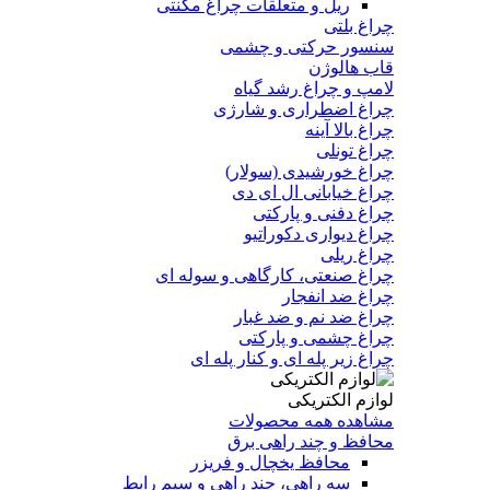
ریل و متعلقات چراغ مگنتی
چراغ بلتی
سنسور حرکتی و چشمی
قاب هالوژن
لامپ و چراغ رشد گیاه
چراغ اضطراری و شارژی
چراغ بالا آینه
چراغ تونلی
چراغ خورشیدی (سولار)
چراغ خیابانی ال ای دی
چراغ دفنی و پارکتی
چراغ دیواری دکوراتیو
چراغ ریلی
چراغ صنعتی، کارگاهی و سوله ای
چراغ ضد انفجار
چراغ ضد نم و ضد غبار
چراغ چشمی و پارکتی
چراغ‌ زیر‌ پله‌ ای و کنار‌ پله‌ ای
لوازم الکتریکی
مشاهده همه محصولات
محافظ و چند راهی برق
محافظ یخچال و فریزر
سه راهی، چند راهی و سیم رابط