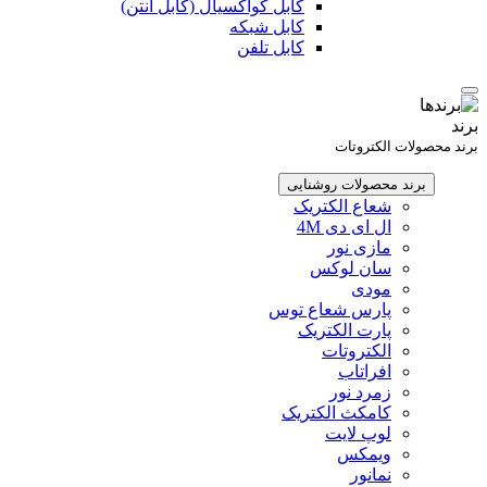
کابل کواکسیال (کابل آنتن)
کابل شبکه
کابل تلفن
برند
برند محصولات الکتروتات
برند محصولات روشنایی
شعاع الکتریک
ال ای دی 4M
مازی نور
سان لوکس
مودی
پارس شعاع توس
پارت الکتریک
الکتروتات
افراتاب
زمرد نور
کامکث الکتریک
لوپ لایت
ویمکس
نمانور