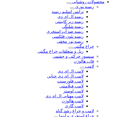
محصولات روشنایی
ریسه نوری
ترانس اسلیم ریسه
ریسه ال ای دی
ریسه زیر کابینتی
ریسه شلنگی
ریسه ضد آب استخری
ریسه نئون فلکسی
ریسه نور مخفی
چراغ مگنتی
ریل و متعلقات چراغ مگنتی
سنسور حرکتی و چشمی
قاب هالوژن
لامپ
لامپ ال ای دی
لامپ ال ای دی حبابی
لامپ فلورسنت
لامپ فیلامنتی
لامپ لوستر
لامپ مهتابی ال ای دی
لامپ هالوژن
لامپ گازی
لامپ و چراغ رشد گیاه
چراغ استخری و آبنما