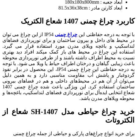
ابعاد جعبه : 180x180x800mm
ابعاد کارتن مادر : 81.5x36x38cm
کاربرد چراغ چمنی 1407 شعاع الکتریک
با توجه به درجه حفاظتی این
چراغ چمنی
IP54 از این چراغ می توان
در محیط های داخل و بیرون ساختمان و برای نورپردازی فضاهای
لنداسکیپ و باغچه ویلای مدرن مورد استفاده قرار می گیرد.
استفاده این چراغ در محیط های باز کمک میکند افراد دید بهتری
نسبت به محیط اطراف داشته باشند و از طرفی نورپردازی محوطه
باعث زیبایی گیاهان و درختان اطراف حیاط یا ویلا می شود. با توجه
به درجه حفاظتی این چراغ چمنی IP54، این محصول در برابر نفوذ
گردوغبار و پاشش آب مقاومت مناسبی دارد و به همین دلیل
می‌توان از آن هم در محیط‌های داخلی و هم در فضاهای بیرونی
ساختمان استفاده کرد. این ویژگی باعث شده چراغ چمنی 1407
شعاع انتخابی ایده‌آل برای نورپردازی فضاهای لنداسکیپ، باغچه‌ها و
محوطه ویلاهای مدرن باشد.
خرید چراغ حیاطی مدل SH-1407 شعاع از
الکتروتات
برای خرید انواع چراغ‌های پارکی و حیاطی از جمله چراغ چمنی