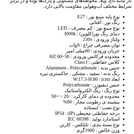
باز مانند باغ، ویلا، محوطه‌های مسکونی و پارک‌ها بوده و در برابر
شرایط مختلف آب‌وهوایی مقاومت بالایی دارد.
نوع پایه منبع نور : E27
رنگ نور : آفتابی
نوع منبع نور : کم مصرف ، LED
دمای رنگ نور(کلوین) : 3000k
ولتاژ ورودی : 230v
توان مصرفی چراغ : 9وات
جریان ورودی : 60میلی امپر
محدوده فرکانس ورودی : 50~60 HZ
کلاس حفاظتی : Class I
جنس بدنه : Aluminum ، Polycarbonate
رنگ بدنه : سفید ، مشکی ، خاکستری تیره
ابعاد (cm) : W:17.5-H:80
جنس دیفیوزر : Polycarbonate
نوع رنگ : رنگ الکترواستاتیک
محدوده ی دمای کارکرد : -20 ~ +50
بیشینه ی رطوبت مجاز : 90%
نوع نصب : ایستاده
درجه حفاظتی محیطی (IP) : IP54
استاندارد تولید : IEC 60598
نوع بسته بندی : نایلکس ، کارتن
وزن خالص : 1900گرم