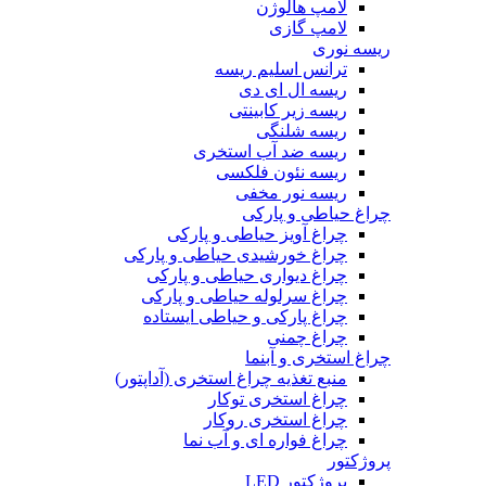
لامپ هالوژن
لامپ گازی
ریسه نوری
ترانس اسلیم ریسه
ریسه ال ای دی
ریسه زیر کابینتی
ریسه شلنگی
ریسه ضد آب استخری
ریسه نئون فلکسی
ریسه نور مخفی
چراغ حیاطی و پارکی
چراغ آویز حیاطی و پارکی
چراغ خورشیدی حیاطی و پارکی
چراغ دیواری حیاطی و پارکی
چراغ سرلوله حیاطی و پارکی
چراغ پارکی و حیاطی ایستاده
چراغ چمنی
چراغ استخری و آبنما
منبع تغذیه چراغ استخری (آداپتور)
چراغ استخری توکار
چراغ استخری روکار
چراغ فواره ای و آب نما
پروژکتور
پروژکتور LED