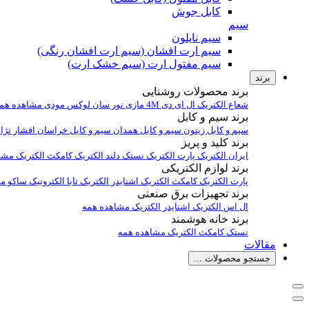
کابل جوش
سیم
سیم نایلون
سیم ارت افشان (سیم ارت افشان رنگی)
سیم مفتول ارت (سیم خشک ارت)
برند
برند محصولات روشنایی
شعاع الکتریک
ال ای دی 4M
مازی نور
سان لوکس
مودی
مشاهده هم
برند سیم و کابل
سیم و کابل زیتون
سیم و کابل همدان
سیم و کابل خراسان افشار نژا
برند کلید و پریز
ایران الکتریک
پارت الکتریک
نستک
دلند الکتریک
کامکث الکتریک
مشا
برند لوازم الکتریکی
پارت الکتریک
کامکث الکتریک
اشنایدر الکتریک
تابا الکترونیک
ساکو
مش
برند تجهیزات برق صنعتی
ال اس الکتریک
اشنایدر الکتریک
مشاهده همه
برند خانه هوشمند
نستک
کامکث الکتریک
مشاهده همه
مقالات
جستجو محصولات ...