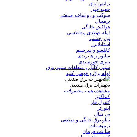
ترانس برق
جعبه فیوز
سوکت و دو شاخه صنعتی
ترمینال
هواکش خانگی
لوله فولادی و فلکسی
نوار چسب
استابلایزر
کابلشو و سرسیم
سانورتر هیبریدی
باتری خورشیدی
سینی کابل و متعلقات سینی برق
لوله برق و قوطی کلید
تجهیزات برق صنعتی
مشاهده همه محصولات
کنتاکتور
کنترل فاز
اینورتر
بی متال
تابلو برق خانگی و صنعتی
ترموستات
ساعت فرمان