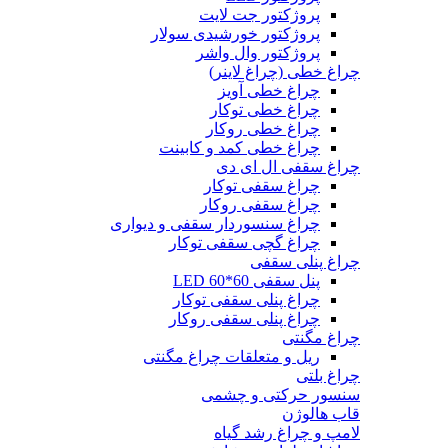
پروژکتور جت لایت
پروژکتور خورشیدی سولار
پروژکتور وال واشر
چراغ خطی (چراغ لاینر)
چراغ خطی آویز
چراغ خطی توکار
چراغ خطی روکار
چراغ خطی کمد و کابینت
چراغ سقفی ال ای دی
چراغ سقفی توکار
چراغ سقفی روکار
چراغ سنسوردار سقفی و دیواری
چراغ گچی سقفی توکار
چراغ پنلی سقفی
پنل سقفی 60*60 LED
چراغ پنلی سقفی توکار
چراغ پنلی سقفی روکار
چراغ مگنتی
ریل و متعلقات چراغ مگنتی
چراغ بلتی
سنسور حرکتی و چشمی
قاب هالوژن
لامپ و چراغ رشد گیاه