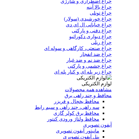
چراغ اضطراری و شارژی
چراغ بالا آینه
چراغ تونلی
چراغ خورشیدی (سولار)
چراغ خیابانی ال ای دی
چراغ دفنی و پارکتی
چراغ دیواری دکوراتیو
چراغ ریلی
چراغ صنعتی، کارگاهی و سوله ای
چراغ ضد انفجار
چراغ ضد نم و ضد غبار
چراغ چشمی و پارکتی
چراغ‌ زیر‌ پله‌ ای و کنار‌ پله‌ ای
لوازم الکتریکی
مشاهده همه محصولات
محافظ و چند راهی برق
محافظ یخچال و فریزر
سه راهی، چند راهی و سیم رابط
محافظ برق کولر گازی
محافظ ولتاژ ورودی کنتور
آیفون تصویری
مانیتور آیفون تصویری
پنل آیفون تصویری