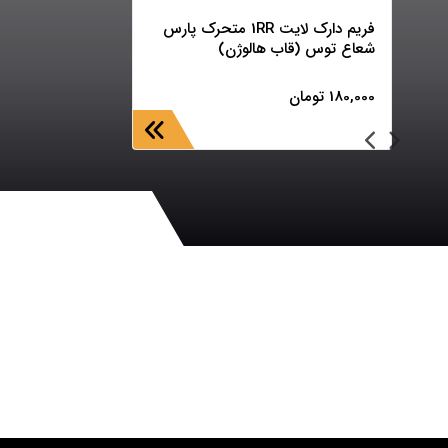
فریم دارک لایت 1RR متحرک پارس
شعاع توس (قاب هالوژن)
180,000
تومان