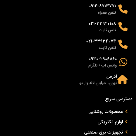
0912-8713771
تلفن همراه
021-33920108
تلفن ثابت
021-33934074
تلفن ثابت
0930-2906860
واتس اپ / تلگرام
آدرس
تهران، خیابان لاله زار نو
دسترسی سریع
محصولات روشنایی
لوازم الکتریکی
تجهیزات برق صنعتی