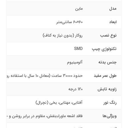
مدل
ماین
ابعاد
60×60 سانتی‌متر
نوع نصب
روکار (بدون نیاز به کناف)
تکنولوژی چیپ
SMD
جنس بدنه
آلومینیوم
طول عمر مفید
حدود 30000 ساعت (معادل 10 سال با استفاده روزانه 7 ساعت)
زاویه تابش
120 درجه
رنگ نور
آفتابی، مهتابی، یخی (نچرال)
ویژگی‌ها
فاقد اشعه ماوراءبنفش، مقاوم در برابر روشن و خا