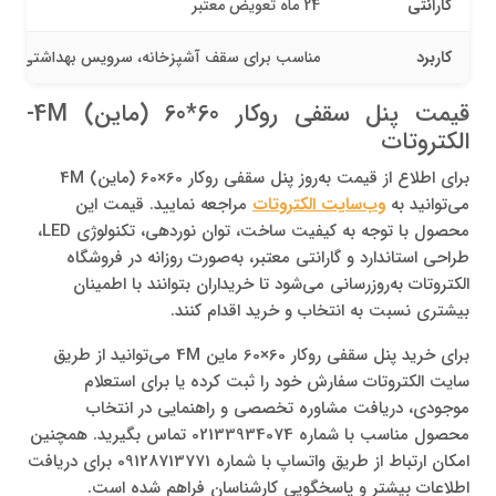
گارانتی
24 ماه تعویض معتبر
کاربرد
مناسب برای سقف آشپزخانه، سرویس بهداشتی، فروشگ
قیمت پنل سقفی روکار 60*60 (ماین) 4M-
الکتروتات
برای اطلاع از قیمت به‌روز پنل سقفی روکار 60×60 (ماین) 4M
می‌توانید به
وب‌سایت الکتروتات
مراجعه نمایید. قیمت این
محصول با توجه به کیفیت ساخت، توان نوردهی، تکنولوژی LED،
طراحی استاندارد و گارانتی معتبر، به‌صورت روزانه در فروشگاه
الکتروتات به‌روزرسانی می‌شود تا خریداران بتوانند با اطمینان
بیشتری نسبت به انتخاب و خرید اقدام کنند.
برای خرید پنل سقفی روکار 60×60 ماین 4M می‌توانید از طریق
سایت الکتروتات سفارش خود را ثبت کرده یا برای استعلام
موجودی، دریافت مشاوره تخصصی و راهنمایی در انتخاب
محصول مناسب با شماره 02133934074 تماس بگیرید. همچنین
امکان ارتباط از طریق واتساپ با شماره 09128713771 برای دریافت
اطلاعات بیشتر و پاسخگویی کارشناسان فراهم شده است.