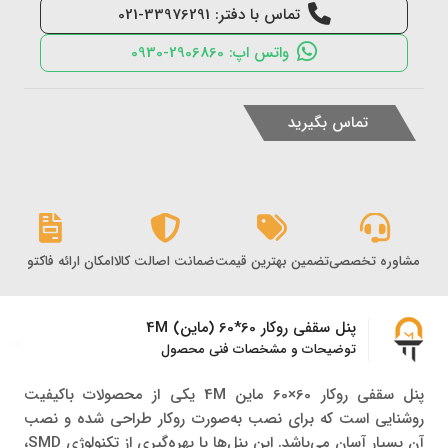
تماس با دفتر: 33976291-021
واتس اپ: 2906860-0930
تماس بگیرید
مشاوره تخصصی
تضمین بهترین قیمت
ضمانت اصالت کالا
امکان ارائه فاکتور رس
پنل سقفی روکار 60*60 (ماین) 4M
توضیحات و مشخصات فنی محصول
پنل سقفی روکار 60×60 ماین 4M یکی از محصولات باکیفیت
روشنایی است که برای نصب به‌صورت روکار طراحی شده و نصب
آن بسیار آسان می‌باشد. این پنل‌ها با بهره‌گیری از تکنولوژی SMD،