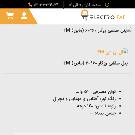
ساعت کاری 9 الی 17
021-33934074
پنل سقفی روکار 60*60 (ماین) 4M
توان مصرفی: 54 وات
رنگ نور: آفتابی و مهتابی و نچرال
زاویه تابش: 120 درجه
جنس بدنه: --