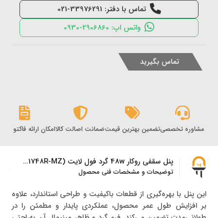
تماس با دفتر: 33976291-021
واتس اپ: 2906860-0930
تماس بگیرید
مشاوره تخصصی
تضمین بهترین قیمت
ضمانت اصالت کالا
امکان ارائه فاکتور رس
پنل سقفی روکار 48w گرد فول لایت (IR-MD1748R-MZ) مودی
توضیحات و مشخصات فنی محصول
این پنل با بهره‌گیری از قطعات باکیفیت و طراحی استاندارد، علاوه
بر افزایش طول عمر محصول، عملکردی پایدار و مطمئن را در
طولانی‌مدت تضمین می‌کند. فرم گرد و ظاهر مینیمال آن به‌راحتی