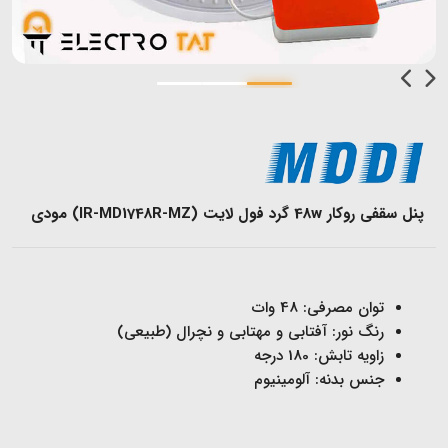
پنل سقفی روکار 48w گرد فول لایت (IR-MD1748R-MZ) مودی
توان مصرفی: 48 وات
رنگ نور: آفتابی و مهتابی و نچرال (طبیعی)
زاویه تابش: 180 درجه
جنس بدنه: آلومینیوم