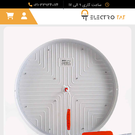
ساعت کاری 9 الی 17
021-33934074