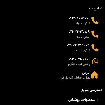
تماس باما
0912-8713771
تلفن همراه
021-33920108
تلفن ثابت
021-33934074
تلفن ثابت
0930-2906860
واتس اپ / تلگرام
آدرس
تهران، خیابان لاله زار نو
دسترسی سریع
محصولات روشنایی