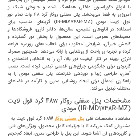
با انواع دکوراسیون داخلی هماهنگ شده و جلوه‌ای شیک و
امروزی به فضا می‌بخشد. پنل سقفی روکار گرد 48 وات تمام نور
فول لایت مودی (IR-MD1748R-MZ) گزینه‌ای مناسب برای
استفاده در اتاق‌های نشیمن، سالن‌ها، دفاتر کاری، فروشگاه‌ها و
محیط‌های عمومی است. این محصول با پخش نور گسترده و
کاهش خیرگی، شرایطی مطلوب برای فعالیت‌های روزمره فراهم
کرده و تجربه‌ای راحت از روشنایی را ارائه می‌دهد. همچنین مصرف
انرژی بهینه در کنار کیفیت نور بالا، آن را به انتخابی اقتصادی و
کاربردی برای جایگزینی چراغ‌های قدیمی تبدیل کرده است. نصب
آسان، طراحی زیبا و نوردهی قدرتمند، پنل سقفی مودی را به
راهکاری ایده‌آل برای ایجاد روشنایی مدرن و کارآمد در فضاهای
مختلف تبدیل می‌کند.
مشخصات پنل سقفی روکار 48w گرد فول لایت
(IR-MD1748R-MZ) مودی
مشاهده مشخصات فنی
پنل سقفی روکار
48W گرد فول لایت به
مشتریان کمک می‌کند تا با جزئیات کامل محصول، ویژگی‌های فنی
و کاربردهای آن آشنا شوند. این پنل با طراحی مدرن، ابعاد کم‌حجم