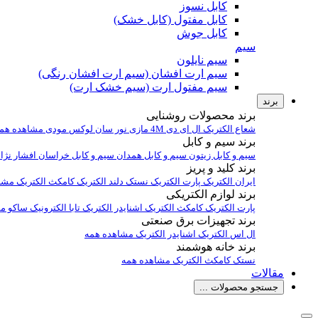
کابل نسوز
کابل مفتول (کابل خشک)
کابل جوش
سیم
سیم نایلون
سیم ارت افشان (سیم ارت افشان رنگی)
سیم مفتول ارت (سیم خشک ارت)
برند
برند محصولات روشنایی
شعاع الکتریک
ال ای دی 4M
مازی نور
سان لوکس
مودی
مشاهده هم
برند سیم و کابل
سیم و کابل زیتون
سیم و کابل همدان
سیم و کابل خراسان افشار نژا
برند کلید و پریز
ایران الکتریک
پارت الکتریک
نستک
دلند الکتریک
کامکث الکتریک
مشا
برند لوازم الکتریکی
پارت الکتریک
کامکث الکتریک
اشنایدر الکتریک
تابا الکترونیک
ساکو
مش
برند تجهیزات برق صنعتی
ال اس الکتریک
اشنایدر الکتریک
مشاهده همه
برند خانه هوشمند
نستک
کامکث الکتریک
مشاهده همه
مقالات
جستجو محصولات ...