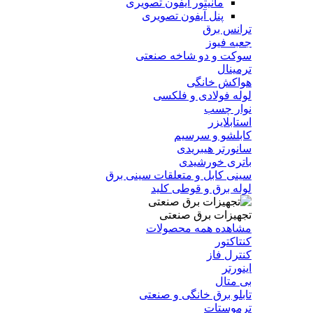
مانیتور آیفون تصویری
پنل آیفون تصویری
ترانس برق
جعبه فیوز
سوکت و دو شاخه صنعتی
ترمینال
هواکش خانگی
لوله فولادی و فلکسی
نوار چسب
استابلایزر
کابلشو و سرسیم
سانورتر هیبریدی
باتری خورشیدی
سینی کابل و متعلقات سینی برق
لوله برق و قوطی کلید
تجهیزات برق صنعتی
مشاهده همه محصولات
کنتاکتور
کنترل فاز
اینورتر
بی متال
تابلو برق خانگی و صنعتی
ترموستات