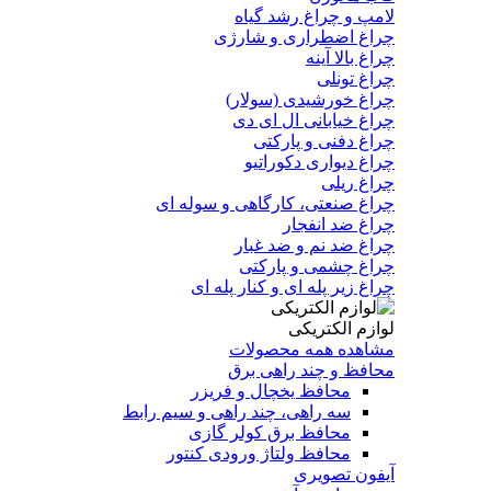
لامپ و چراغ رشد گیاه
چراغ اضطراری و شارژی
چراغ بالا آینه
چراغ تونلی
چراغ خورشیدی (سولار)
چراغ خیابانی ال ای دی
چراغ دفنی و پارکتی
چراغ دیواری دکوراتیو
چراغ ریلی
چراغ صنعتی، کارگاهی و سوله ای
چراغ ضد انفجار
چراغ ضد نم و ضد غبار
چراغ چشمی و پارکتی
چراغ‌ زیر‌ پله‌ ای و کنار‌ پله‌ ای
لوازم الکتریکی
مشاهده همه محصولات
محافظ و چند راهی برق
محافظ یخچال و فریزر
سه راهی، چند راهی و سیم رابط
محافظ برق کولر گازی
محافظ ولتاژ ورودی کنتور
آیفون تصویری