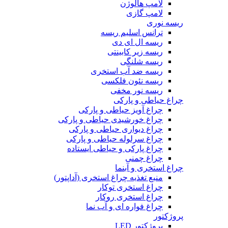
لامپ هالوژن
لامپ گازی
ریسه نوری
ترانس اسلیم ریسه
ریسه ال ای دی
ریسه زیر کابینتی
ریسه شلنگی
ریسه ضد آب استخری
ریسه نئون فلکسی
ریسه نور مخفی
چراغ حیاطی و پارکی
چراغ آویز حیاطی و پارکی
چراغ خورشیدی حیاطی و پارکی
چراغ دیواری حیاطی و پارکی
چراغ سرلوله حیاطی و پارکی
چراغ پارکی و حیاطی ایستاده
چراغ چمنی
چراغ استخری و آبنما
منبع تغذیه چراغ استخری (آداپتور)
چراغ استخری توکار
چراغ استخری روکار
چراغ فواره ای و آب نما
پروژکتور
پروژکتور LED