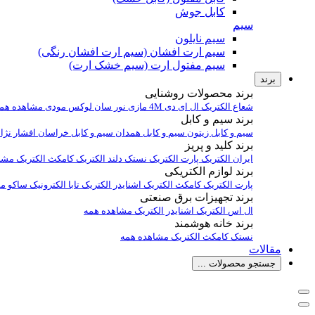
کابل جوش
سیم
سیم نایلون
سیم ارت افشان (سیم ارت افشان رنگی)
سیم مفتول ارت (سیم خشک ارت)
برند
برند محصولات روشنایی
شعاع الکتریک
ال ای دی 4M
مازی نور
سان لوکس
مودی
مشاهده هم
برند سیم و کابل
سیم و کابل زیتون
سیم و کابل همدان
سیم و کابل خراسان افشار نژا
برند کلید و پریز
ایران الکتریک
پارت الکتریک
نستک
دلند الکتریک
کامکث الکتریک
مشا
برند لوازم الکتریکی
پارت الکتریک
کامکث الکتریک
اشنایدر الکتریک
تابا الکترونیک
ساکو
مش
برند تجهیزات برق صنعتی
ال اس الکتریک
اشنایدر الکتریک
مشاهده همه
برند خانه هوشمند
نستک
کامکث الکتریک
مشاهده همه
مقالات
جستجو محصولات ...