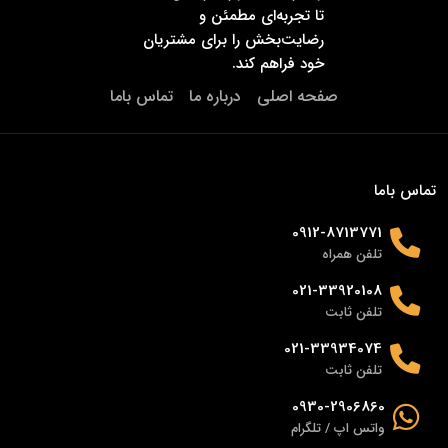
تا تجربه‌ای مطمئن و
رضایت‌بخش را برای مشتریان
خود فراهم کند.
صفحه اصلی
درباره ما
تماس باما
تماس باما
0912-8713771
تلفن همراه
021-33920108
تلفن ثابت
021-33934074
تلفن ثابت
0930-2906860
واتس اپ / تلگرام