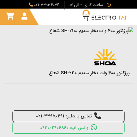
ساعت کاری 9 الی 17
021-33934074
پرژکتور 400 وات بخار سدیم SH-2110 شعاع
تماس با دفتر: 33976291-021
واتس اپ: 2906860-0930