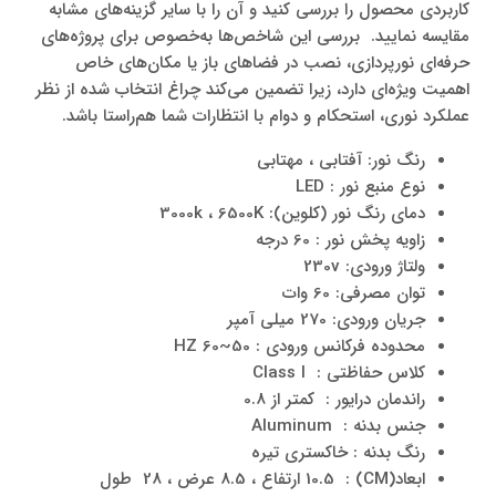
کاربردی محصول را بررسی کنید و آن را با سایر گزینه‌های مشابه
مقایسه نمایید. بررسی این شاخص‌ها به‌خصوص برای پروژه‌های
حرفه‌ای نورپردازی، نصب در فضاهای باز یا مکان‌های خاص
اهمیت ویژه‌ای دارد، زیرا تضمین می‌کند چراغ انتخاب‌ شده از نظر
عملکرد نوری، استحکام و دوام با انتظارات شما هم‌راستا باشد.
رنگ نور: آفتابی ، مهتابی
نوع منبع نور : LED
دمای رنگ نور (کلوین): 3000k ، 6500K
زاویه پخش نور : 60 درجه
ولتاژ ورودی: 230v
توان مصرفی: 60 وات
جریان ورودی: 270 میلی آمپر
محدوده فرکانس ورودی : 50~60 HZ
کلاس حفاظتی : Class I
راندمان درایور : کمتر از 0.8
جنس بدنه : Aluminum
رنگ بدنه : خاکستری تیره
ابعاد(CM) : 10.5 ارتفاع ، 8.5 عرض ، 28 طول