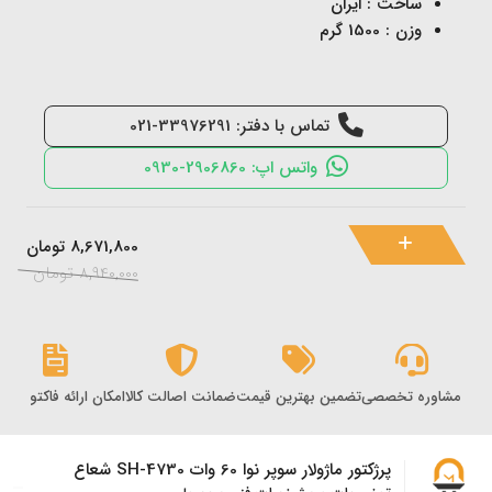
ساخت : ایران
وزن : 1500 گرم
تماس با دفتر: 33976291-021
واتس اپ: 2906860-0930
8,671,800
تومان
8,940,000
تومان
مشاوره تخصصی
تضمین بهترین قیمت
ضمانت اصالت کالا
امکان ارائه فاکتور رس
پرژکتور ماژولار سوپر نوا 60 وات SH-4730 شعاع