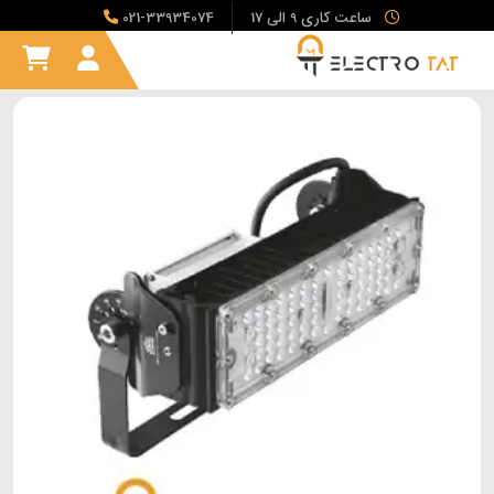
ساعت کاری 9 الی 17
021-33934074