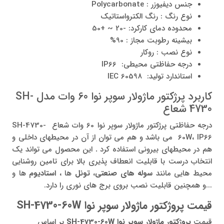
جنس دیفیوزر : Polycarbonate
نوع رنگ : رنگ الکترواستاتیک
محدوده دمای کارکرد: -20 ~ +50
بیشینه رطوبت مجاز : 90%
نوع نصب : روکار
درجه حفاظتی محیطی: IP66
استاندارد تولید: IEC 60598
کاربرد پرژکتور ماژولار سوپر نوا 60 وات مدل SH-
4730 شعاع
درجه حفاظتی پرژکتور ماژولار سوپر نوا 60 وات شعاع SH-4730-
60W، IP66 می باشد و هم می توان از آن در محیطهای داخلی و
هم در محیطهای بیرونی استفاده کرد
.
این محصول می تواند یک
انتخاب درست با قابلیت انعطاف پذیری بالا برای تامین روشنایی
محیط هایی مانند
سوله های صنعتی
،
تونل
ها ،
استادیوم
ها و
...و همچنین قابلیت نصب بروی برج های نوری را دارد.
قیمت پروژکتور ماژولار سوپر نوا SH-4730-60W
قیمت
پروژکتور ماژولار سوپر نوا SH-4730-60W
بر اساس