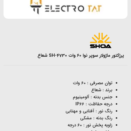
پرژکتور ماژولار سوپر نوا 60 وات SH-4730 شعاع
توان مصرفی : 60 وات
برند : شعاع
جنس بدنه : آلومینیوم
درجه حفاظت : IP66
رنگ نور : آفتابی و مهتابی
رنگ بدنه : مشکی
زاویه پخش نور : 60 درجه