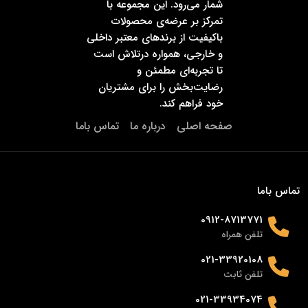
شمار می‌رود. این مجموعه با
تمرکز بر عرضه‌ی محصولات
باکیفیت از برندهای معتبر داخلی
و خارجی، همواره درتلاش است
تا تجربه‌ای مطمئن و
رضایت‌بخش را برای مشتریان
خود فراهم کند.
صفحه اصلی
درباره ما
تماس باما
تماس باما
0912-8713771
تلفن همراه
021-33920108
تلفن ثابت
021-33934074