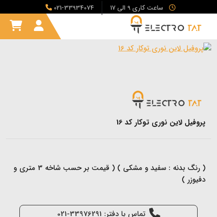
ساعت کاری 9 الی 17
021-33934074
پروفیل لاین نوری توکار کد 16
( رنگ بدنه : سفید و مشکی ) ( قیمت بر حسب شاخه 3 متری و
دفیوزر )
تماس با دفتر: 33976291-021