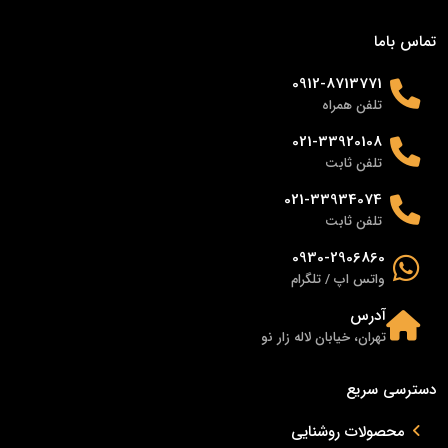
تماس باما
0912-8713771
تلفن همراه
021-33920108
تلفن ثابت
021-33934074
تلفن ثابت
0930-2906860
واتس اپ / تلگرام
آدرس
تهران، خیابان لاله زار نو
دسترسی سریع
محصولات روشنایی