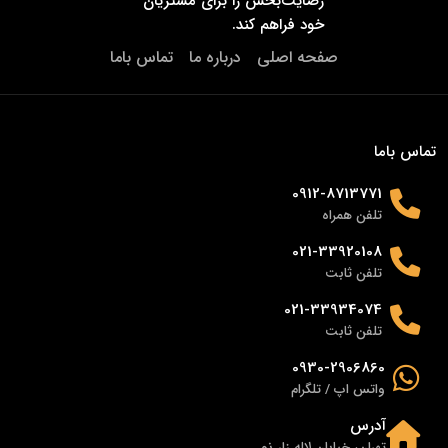
رضایت‌بخش را برای مشتریان
خود فراهم کند.
صفحه اصلی
درباره ما
تماس باما
تماس باما
0912-8713771
تلفن همراه
021-33920108
تلفن ثابت
021-33934074
تلفن ثابت
0930-2906860
واتس اپ / تلگرام
آدرس
تهران، خیابان لاله زار نو