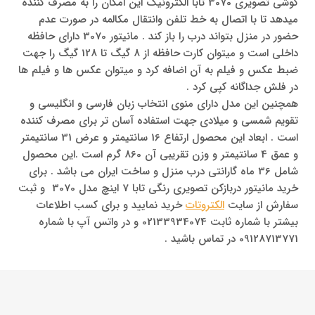
گوشی تصویری 3070 تابا الکترونیک این امکان را به مصرف کننده
میدهد تا با اتصال به خط تلفن وانتقال مکالمه در صورت عدم
حضور در منزل بتواند درب را باز کند . مانیتور 3070 دارای حافظه
داخلی است و میتوان کارت حافظه از 8 گیگ تا 128 گیگ را جهت
ضبط عکس و فیلم به آن اضافه کرد و میتوان عکس ها و فیلم ها
در فلش جداگانه کپی کرد .
همچنین این مدل دارای منوی انتخاب زبان فارسی و انگلیسی و
تقویم شمسی و میلادی جهت استفاده آسان تر برای مصرف کننده
است . ابعاد این محصول ارتفاع 16 سانتیمتر و عرض 31 سانتیمتر
و عمق 4 سانتیمتر و وزن تقریبی آن 860 گرم است .این محصول
شامل 36 ماه گارانتی درب منزل و ساخت ایران می باشد . برای
خرید مانیتور دربازکن تصویری رنگی تابا 7 اینچ مدل 3070 و ثبت
سفارش از سایت
الکتروتات
خرید نمایید و برای کسب اطلاعات
بیشتر با شماره ثابت 02133934074 و در واتس آپ با شماره
09128713771 در تماس باشید .