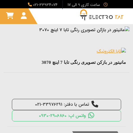
ساعت کاری 9 الی 17
021-33934074
مانیتور در بازکن تصویری رنگی تابا 7 اینچ 3070
تماس با دفتر: 33976291-021
واتس اپ: 2906860-0930