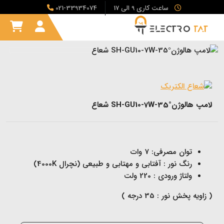
ساعت کاری 9 الی 17
021-33934074
لامپ هالوژنSH-GU10-7W-35° شعاع
توان مصرفی: 7 وات
رنگ نور : آفتابی و مهتابی و طبیعی (نچرال 4000K)
ولتاژ ورودی : 220 ولت
( زاویه پخش نور : 35 درجه )