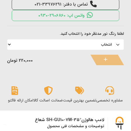
تماس با دفتر: 33976291-021
واتس اپ: 2906860-0930
لطفا رنگ نور مدنظر خود را انتخاب کنید.
220,000
تومان
مشاوره تخصصی
تضمین بهترین قیمت
ضمانت اصالت کالا
امکان ارائه فاکتور رس
لامپ هالوژنSH-GU10-7W-35° شعاع
توضیحات و مشخصات فنی محصول