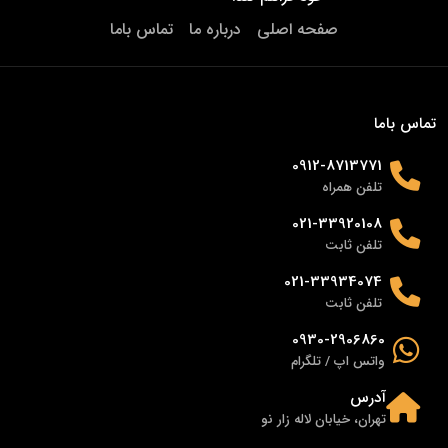
صفحه اصلی
درباره ما
تماس باما
تماس باما
0912-8713771
تلفن همراه
021-33920108
تلفن ثابت
021-33934074
تلفن ثابت
0930-2906860
واتس اپ / تلگرام
آدرس
تهران، خیابان لاله زار نو