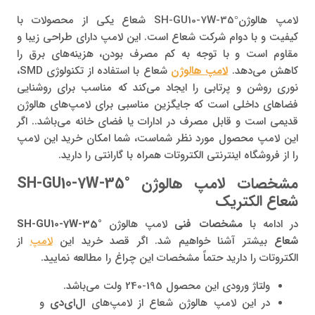
لامپ هالوژنSH-GU10-7W-35° شعاع یکی از محصولات با
کیفیت و با دوام شرکت شعاع است. این لامپ دارای طراحی زیبا و
مقاوم است و با توجه به کم مصرف بودن، هزینه‌های برق را
کاهش می‌دهد.
لامپ هالوژن
شعاع با استفاده از تکنولوژی SMD،
نوری روشن و پرتابی را ایجاد می‌کند که مناسب برای روشنایی
فضاهای داخلی است که جایگزین مناسبی برای لامپ‌های هالوژن
قدیمی است و قابل مصرف در ادارات یا فضای خانه می‌باشد.. اگر
این لامپ محصول مورد نظر شماست، شما امکان خرید این لامپ
را از فروشگاه اینترنتی الکتروتات همراه با گارانتی را دارید.
مشخصات لامپ هالوژن SH-GU10-7W-35°
شعاع الکتریک
در ادامه با
مشخصات فنی
لامپ هالوژن
SH-GU10-7W-35°
شعاع
بیشتر آشنا خواهیم شد. اگر قصد خرید این
لامپ
از
الکتروتات را دارید حتماً مشخصات این چراغ را مطالعه نمایید.
ولتاژ ورودی این محصول 195-240 ولت می‌باشد.
در این لامپ هالوژن شعاع از لامپ‌های
ال‌ای‌دی
و