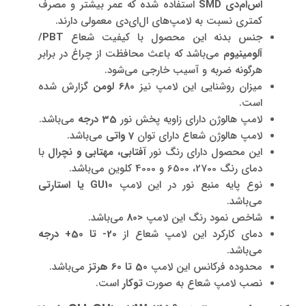
اس‌ام‌دی
SMD
استفاده شده که عمر بیشتر و مصرف
کمتری نسبت به لامپ‌های ال‌ای‌دی معمولی دارند.
جنس بدنه این محصول با کیفیت شعاع
PBT
/
آلومینیوم
می‌باشد که باعث محافظت از چراغ در برابر
هرگونه ضربه و آسیب خارجی می‌شود.
میزان روشنایی این لامپ نیز
680 لومن
گزارش شده
است.
لامپ هالوژن دارای زاویه پخش نور
35 درجه
می‌باشد.
لامپ هالوژن شعاع دارای توان
7 واتی
می‌باشد.
این محصول دارای رنگ نور
آفتابی، مهتابی و نچرال
با
دمای رنگ 2700، 6500 و 4000 کلوین می‌باشد.
نوع پایه منبع نور در این لامپ
GU10
یا استارتی
می‌باشد.
شاخص نمود رنگ این لامپ
<
80
می‌باشد.
دمای کارکرد این لامپ شعاع از
20-
تا 50+ درجه
می‌باشد.
محدوده فرکانس این لامپ
50 تا 60 هرتز
می‌باشد.
نصب لامپ شعاع به صورت
توکار
است.