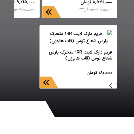
8,536,000
تومان
9,215,000
تومان
8,800,000
تومان
9,500,000
تومان
فریم دارک لایت 1RR متحرک پارس
شعاع توس (قاب هالوژن)
180,000
تومان