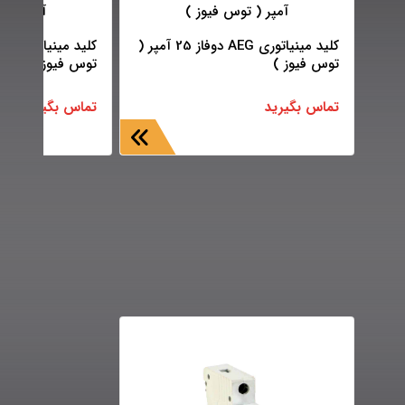
کلید مینیاتوری AEG دوفاز 25 آمپر (
توس فیوز )
توس فیوز )
تماس بگیرید
تماس بگیرید