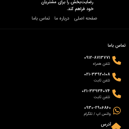
رضایت‌بخش را برای مشتریان
خود فراهم کند.
صفحه اصلی
درباره ما
تماس باما
تماس باما
0912-8713771
تلفن همراه
021-33920108
تلفن ثابت
021-33934074
تلفن ثابت
0930-2906860
واتس اپ / تلگرام
آدرس