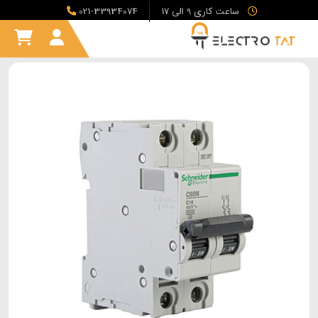
ساعت کاری 9 الی 17
021-33934074