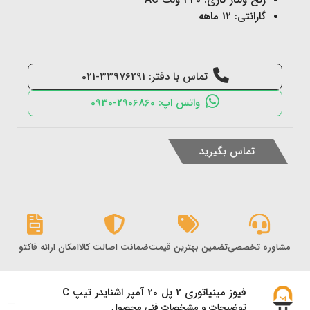
گارانتی: 12 ماهه
تماس با دفتر: 33976291-021
واتس اپ: 2906860-0930
تماس بگیرید
مشاوره تخصصی
تضمین بهترین قیمت
ضمانت اصالت کالا
امکان ارائه فاکتور رس
فیوز مینیاتوری 2 پل 20 آمپر اشنایدر تیپ C
توضیحات و مشخصات فنی محصول