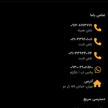
تماس باما
0912-8713771
تلفن همراه
021-33920108
تلفن ثابت
021-33934074
تلفن ثابت
0930-2906860
واتس اپ / تلگرام
آدرس
تهران، خیابان لاله زار نو
دسترسی سریع