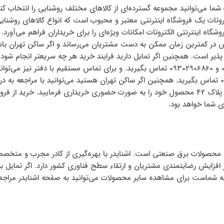
ت شما می‌توانید مجموعه گسترده‌ای از کالاهای مختلف روشنایی را انتخاب کن
روتات یک فروشگاه اینترنتی معتبر و محبوب است که انواع کالاهای روشن
 فروشگاه اینترنتی الکتروتات امکانات ویژه‌ای را برای خریداران فراهم می‌آورد.
 در کمترین زمان ممکن به دست مشتریان می‌رساند و اگر ساکن تهران با
ر است. همچنین اگر تمایل دارید فرایند خرید هر چه سریعتر انجام شود م
شماره‌ تلفن‌های 09128713771 و 09302906860 تماس بگیرید. و برای تماس مستقیم با دفتر نی
02133976291 و 02133920108 تماس بگیرید. همچنین اگر ساکن تهران هستید می‌توانید با مراج
لاله‌زار شمالی، کوچه امین زاده، پلاک 42 محصول خود را به صورت حضوری خریداری فرمایید. خر
 شما خواهد بود.
ه محصولات برق صنعتی است. اشنایدر با بهره‌گیری از کادر مجرب و متخص
افزایش رضایتمندی مشتریان و ارتقاء سطح فناوری کشور دارد. اگر تمایل ب
ا به شماست برای مشاهده‌ سایر محصولات می‌توانید به صفحه‌ اشنایدر مراجعه