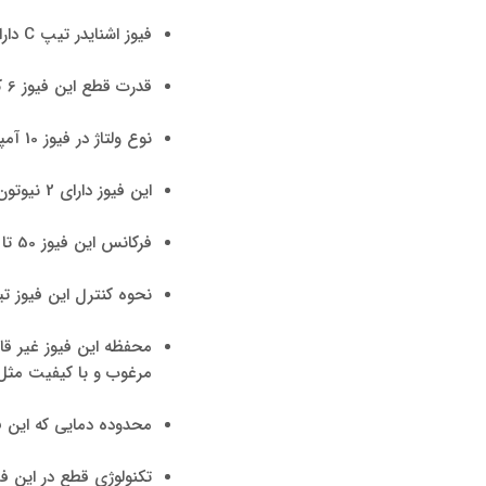
فیوز اشنایدر تیپ C دارای 2 پل (فاز+نول) و 2 پل محافظت شده می‌باشد.
قدرت قطع این فیوز 6 کیلو آمپر و رنج جریان نامی فیوز دو پل 10 آمپر می‌باشد.
نوع ولتاژ در فیوز 10 آمپر AC/DC می‌باشد.
این فیوز دارای 2 نیوتون متر گشتاور می‌باشد.
فرکانس این فیوز 50 تا 60 هرتز است.
نحوه کنترل این فیوز تیپ C به صورت عملکرد دستی – اتوماتیک است و نصب آ
مرغوب و با کیفیت مثل 
محدوده دمایی که این فیوز دا
تکنولوژی قطع در این ف