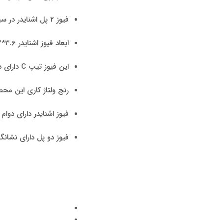
فیوز 2 پل اشنایدر در سیستم موتوری C Curve کاربرد دارد.
ابعاد فیوز اشنایدر 3.6*7.3*8.1 می‌باشد.
این فیوز تیپ C دارای درجه حفاظت IP20 می‌باشد.
رنج ولتاژ کاری این محصول از 230 تا ۴۴۰ 
فیوز اشنایدر دارای دوام مکانیکی 0
فیوز دو پل دارای نشانگ