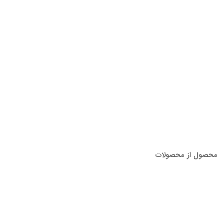
ک فشرده ABS است. جنس بدنه این محصول از محصولات