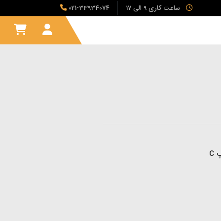
ساعت کاری 9 الی 17
021-33934074