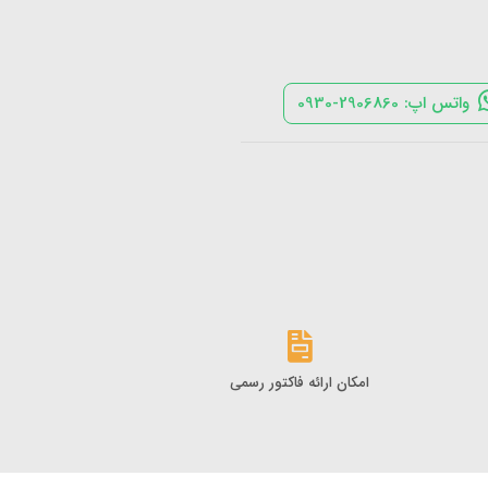
واتس اپ: 2906860-0930
امکان ارائه فاکتور رسمی