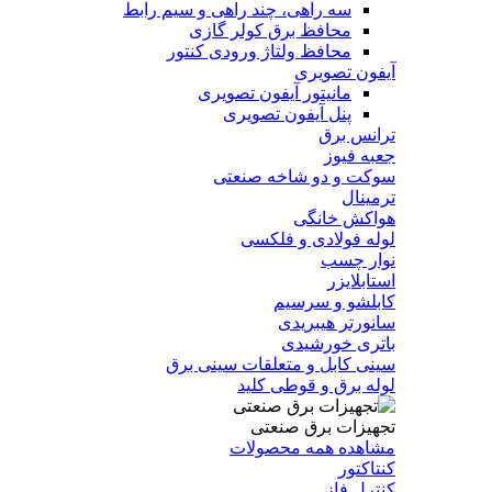
سه راهی، چند راهی و سیم رابط
محافظ برق کولر گازی
محافظ ولتاژ ورودی کنتور
آیفون تصویری
مانیتور آیفون تصویری
پنل آیفون تصویری
ترانس برق
جعبه فیوز
سوکت و دو شاخه صنعتی
ترمینال
هواکش خانگی
لوله فولادی و فلکسی
نوار چسب
استابلایزر
کابلشو و سرسیم
سانورتر هیبریدی
باتری خورشیدی
سینی کابل و متعلقات سینی برق
لوله برق و قوطی کلید
تجهیزات برق صنعتی
مشاهده همه محصولات
کنتاکتور
کنترل فاز