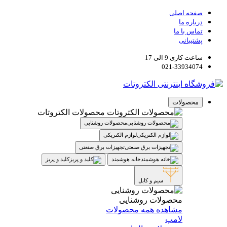
صفحه اصلی
درباره ما
تماس با ما
پشتیبانی
ساعت کاری 9 الی 17
021-33934074
محصولات
محصولات الکتروتات
محصولات روشنایی
لوازم الکتریکی
تجهیزات برق صنعتی
خانه هوشمند
کلید و پریز
سیم و کابل
محصولات روشنایی
مشاهده همه محصولات
لامپ