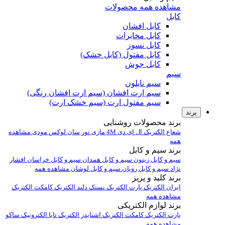
مشاهده همه محصولات
کابل
کابل افشان
کابل مخابرات
کابل نسوز
کابل مفتول (کابل خشک)
کابل جوش
سیم
سیم نایلون
سیم ارت افشان (سیم ارت افشان رنگی)
سیم مفتول ارت (سیم خشک ارت)
برند
برند محصولات روشنایی
شعاع الکتریک
ال ای دی 4M
مازی نور
سان لوکس
مودی
مشاهده
همه
برند سیم و کابل
سیم و کابل زیتون
سیم و کابل همدان
سیم و کابل خراسان افشار
نژاد
سیم و کابل رویان
سیم و کابل لوشان
مشاهده همه
برند کلید و پریز
ایران الکتریک
پارت الکتریک
نستک
دلند الکتریک
کامکث الکتریک
مشاهده همه
برند لوازم الکتریکی
پارت الکتریک
کامکث الکتریک
اشنایدر الکتریک
تابا الکترونیک
ساکو
مشاهده همه