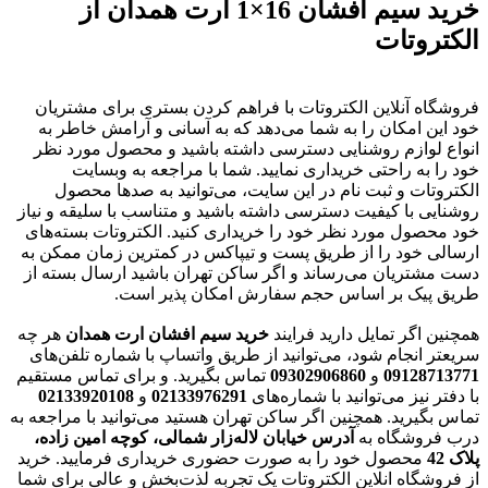
خرید سیم افشان 16×1 ارت همدان از
الکتروتات
فروشگاه آنلاین الکتروتات با فراهم کردن بستری برای مشتریان
خود این امکان را به شما می‌دهد که به آسانی و آرامش خاطر به
انواع لوازم روشنایی دسترسی داشته باشید و محصول مورد نظر
خود را به راحتی خریداری نمایید. شما با مراجعه به وبسایت
الکتروتات و ثبت نام در این سایت، می‌توانید به صدها محصول
روشنایی با کیفیت دسترسی داشته باشید و متناسب با سلیقه و نیاز
خود محصول مورد نظر خود را خریداری کنید. الکتروتات بسته‌های
ارسالی خود را از طریق پست و تیپاکس در کمترین زمان ممکن به
دست مشتریان می‌رساند و اگر ساکن تهران باشید ارسال بسته از
طریق پیک بر اساس حجم سفارش امکان پذیر است.
همچنین اگر تمایل دارید فرایند
خرید سیم افشان ارت همدان
هر چه
سریعتر انجام شود، می‌توانید از طریق واتساپ با شماره‌ تلفن‌های
09128713771
و
09302906860
تماس بگیرید. و برای تماس مستقیم
با دفتر نیز می‌توانید با شماره‌های
02133976291
و
02133920108
تماس بگیرید. همچنین اگر ساکن تهران هستید می‌توانید با مراجعه به
درب فروشگاه به
آدرس خیابان لاله‌زار شمالی، کوچه امین زاده،
پلاک 42
محصول خود را به صورت حضوری خریداری فرمایید. خرید
از فروشگاه انلاین الکتروتات یک تجربه لذت‌بخش و عالی برای شما