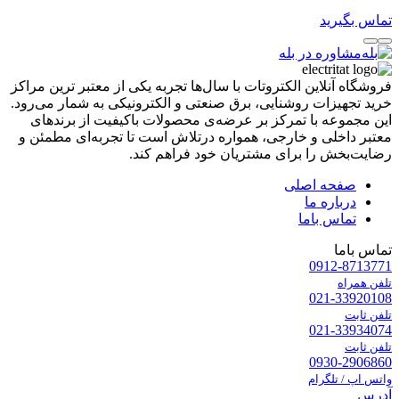
تماس بگیرید
مشاوره در بله
فروشگاه آنلاین الکتروتات با سال‌ها تجربه یکی از معتبر ترین مراکز
خرید تجهیزات روشنایی، برق صنعتی و الکترونیکی به شمار می‌رود.
این مجموعه با تمرکز بر عرضه‌ی محصولات باکیفیت از برندهای
معتبر داخلی و خارجی، همواره درتلاش است تا تجربه‌ای مطمئن و
رضایت‌بخش را برای مشتریان خود فراهم کند.
صفحه اصلی
درباره ما
تماس باما
تماس باما
0912-8713771
تلفن همراه
021-33920108
تلفن ثابت
021-33934074
تلفن ثابت
0930-2906860
واتس اپ / تلگرام
آدرس