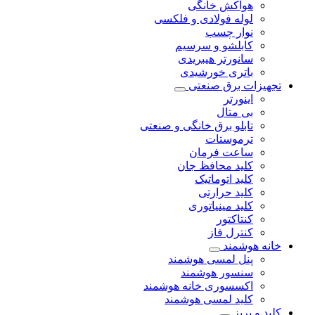
هواکش خانگی
لوله فولادی و فلکسی
نوار چسب
کابلشو و سرسیم
سانورتر هیبریدی
باتری خورشیدی
تجهیزات برق صنعتی
اینورتر
بی متال
تابلو برق خانگی و صنعتی
ترموستات
ساعت فرمان
کلید محافظ جان
کلید اتوماتیک
کلید حرارتی
کلید مینیاتوری
کنتاکتور
کنترل فاز
خانه هوشمند
پنل لمسی هوشمند
سنسور هوشمند
اکسسوری خانه هوشمند
کلید لمسی هوشمند
کلید و پریز