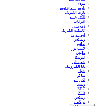
مودی
پارس شعاع توس
پارت الکتریک
الکتروتات
افراتاب
زمرد نور
کامکث الکتریک
لوپ لایت
ویمکس
نمانور
لامپ نور
ملونی
اپتونیکا
شب تاب
تابا الکترونیک
شیله
ساکو
اکووات
ویسنا
EDC
ZFR
زینکس
نویگیت