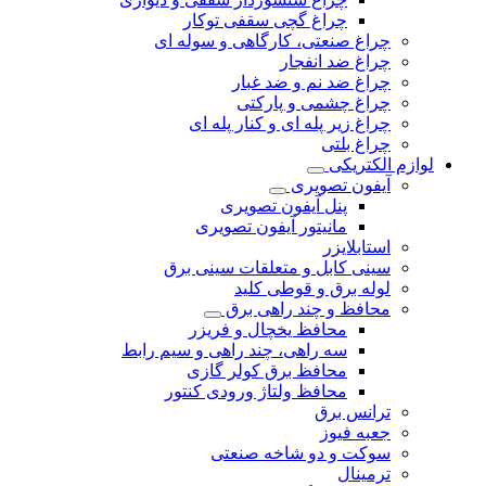
چراغ گچی سقفی توکار
چراغ صنعتی، کارگاهی و سوله ای
چراغ ضد انفجار
چراغ ضد نم و ضد غبار
چراغ چشمی و پارکتی
چراغ‌ زیر‌ پله‌ ای و کنار‌ پله‌ ای
چراغ بلتی
لوازم الکتریکی
آیفون تصویری
پنل آیفون تصویری
مانیتور آیفون تصویری
استابلایزر
سینی کابل و متعلقات سینی برق
لوله برق و قوطی کلید
محافظ و چند راهی برق
محافظ یخچال و فریزر
سه راهی، چند راهی و سیم رابط
محافظ برق کولر گازی
محافظ ولتاژ ورودی کنتور
ترانس برق
جعبه فیوز
سوکت و دو شاخه صنعتی
ترمینال