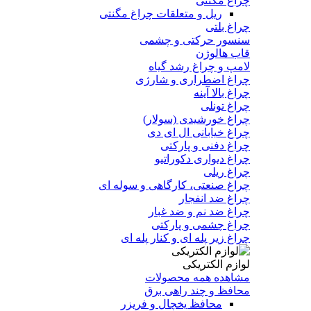
چراغ مگنتی
ریل و متعلقات چراغ مگنتی
چراغ بلتی
سنسور حرکتی و چشمی
قاب هالوژن
لامپ و چراغ رشد گیاه
چراغ اضطراری و شارژی
چراغ بالا آینه
چراغ تونلی
چراغ خورشیدی (سولار)
چراغ خیابانی ال ای دی
چراغ دفنی و پارکتی
چراغ دیواری دکوراتیو
چراغ ریلی
چراغ صنعتی، کارگاهی و سوله ای
چراغ ضد انفجار
چراغ ضد نم و ضد غبار
چراغ چشمی و پارکتی
چراغ‌ زیر‌ پله‌ ای و کنار‌ پله‌ ای
لوازم الکتریکی
مشاهده همه محصولات
محافظ و چند راهی برق
محافظ یخچال و فریزر