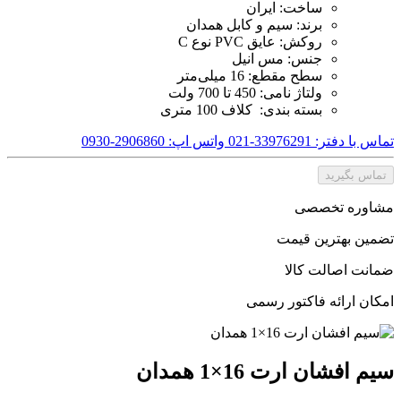
ساخت: ایران
برند: سیم و کابل همدان
روکش: عایق PVC نوع C
جنس: مس انیل
سطح مقطع: 16 میلی‌متر
ولتاژ نامی: 450 تا 700 ولت
بسته بندی: کلاف 100 متری
تماس با دفتر: 33976291-021
واتس اپ: 2906860-0930
تماس بگیرید
مشاوره تخصصی
تضمین بهترین قیمت
ضمانت اصالت کالا
امکان ارائه فاکتور رسمی
سیم افشان ارت 16×1 همدان