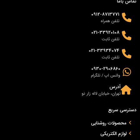
تماس باما
0912-8713771
تلفن همراه
021-33920108
تلفن ثابت
021-33934074
تلفن ثابت
0930-2906860
واتس اپ / تلگرام
آدرس
تهران، خیابان لاله زار نو
دسترسی سریع
محصولات روشنایی
لوازم الکتریکی