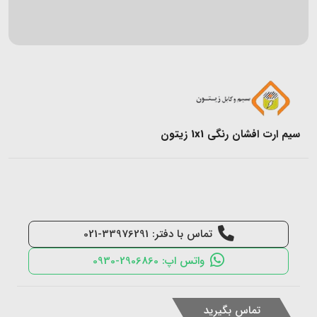
سیم ارت افشان رنگی 1x1 زیتون
تماس با دفتر: 33976291-021
واتس اپ: 2906860-0930
تماس بگیرید