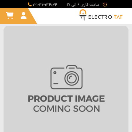
ساعت کاری 9 الی 17
021-33934074