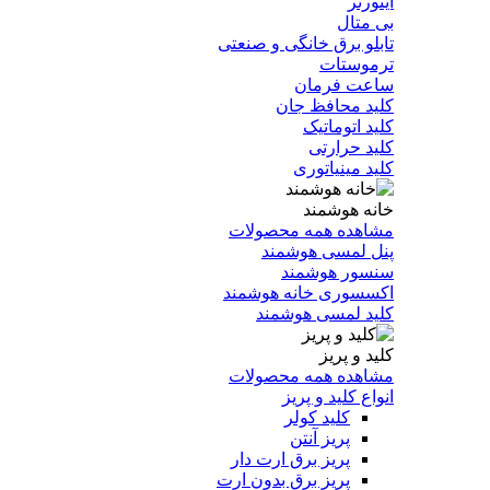
اینورتر
بی متال
تابلو برق خانگی و صنعتی
ترموستات
ساعت فرمان
کلید محافظ جان
کلید اتوماتیک
کلید حرارتی
کلید مینیاتوری
خانه هوشمند
مشاهده همه محصولات
پنل لمسی هوشمند
سنسور هوشمند
اکسسوری خانه هوشمند
کلید لمسی هوشمند
کلید و پریز
مشاهده همه محصولات
انواع کلید و پریز
کلید کولر
پریز آنتن
پریز برق ارت دار
پریز برق بدون ارت