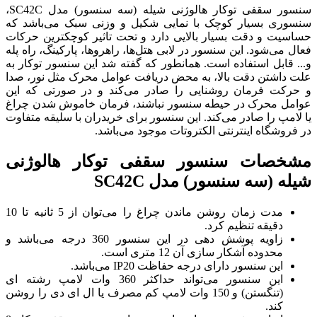
سنسور سقفی توکار هالوژنی شیله (سه سنسور) مدل SC42C،
سنسوری بسیار کوچک با نمایی شکیل و وزنی سبک می‌باشد که
حساسیت و دقت بسیار بالایی دارد و تحت تاثیر کوچکترین حرکات
فعال می‌شود. این سنسور در لابی هتل‌ها، راهرو‌ها، پارکینگ، راه پله
و... قابل استفاده است. همانطور که گفته شد این سنسور توکار به
علت داشتن دقت بالا، به محض دریافت عوامل محرک مثل نور، صدا
و حرکت فرمان روشنایی را صادر می‌کند و در صورتی که این
عوامل محرک در حیطه سنسور نباشند، فرمان خاموش شدن چراغ
یا لامپ را صادر می‌کند. این سنسور برای خریدران با سلیقه متفاوت
در فروشگاه اینترنتی الکتروتات موجود می‌باشد.
مشخصات سنسور سقفی توکار هالوژنی
شیله (سه سنسور) مدل
SC42C
مدت زمان روشن ماندن چراغ را می‌توان از 5 ثانیه تا 10
دقیقه تنظیم کرد.
زاویه پوشش دهی در این سنسور 360 درجه می‌باشد و
محدوده آشکار سازی آن 12 متری است.
این سنسور دارای درجه حفاظت IP20 می‌باشد.
این سنسور می‌تواند حداکثر 360 وات لامپ رشته ای
(تنگستن) و 150 وات لامپ کم مصرف یا ال ای دی را روشن
کند.