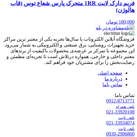
فریم دارک لایت 1RR متحرک پارس شعاع توس (قاب
هالوژن)
180,000
تومان
مشاوره در بله
فروشگاه آنلاین الکتروتات با سال‌ها تجربه یکی از معتبر ترین مراکز
خرید تجهیزات روشنایی، برق صنعتی و الکترونیکی به شمار می‌رود.
این مجموعه با تمرکز بر عرضه‌ی محصولات باکیفیت از برندهای
معتبر داخلی و خارجی، همواره درتلاش است تا تجربه‌ای مطمئن و
رضایت‌بخش را برای مشتریان خود فراهم کند.
صفحه اصلی
درباره ما
تماس باما
تماس باما
0912-8713771
تلفن همراه
021-33920108
تلفن ثابت
021-33934074
تلفن ثابت
0930-2906860