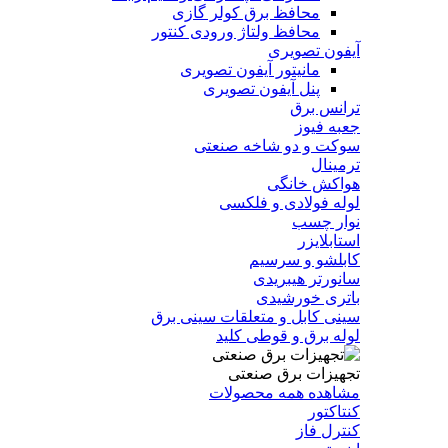
محافظ برق کولر گازی
محافظ ولتاژ ورودی کنتور
آیفون تصویری
مانیتور آیفون تصویری
پنل آیفون تصویری
ترانس برق
جعبه فیوز
سوکت و دو شاخه صنعتی
ترمینال
هواکش خانگی
لوله فولادی و فلکسی
نوار چسب
استابلایزر
کابلشو و سرسیم
سانورتر هیبریدی
باتری خورشیدی
سینی کابل و متعلقات سینی برق
لوله برق و قوطی کلید
تجهیزات برق صنعتی
مشاهده همه محصولات
کنتاکتور
کنترل فاز