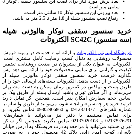
ابعاد برش مورد نیاز برای نصب این سنسور سقفی توکار 8
سانتی متر است.
ابعاد بیرونی این سنسور توکار 10 سانتی متر است.
ارتفاع نصب سنسور شیله از 1.8 متر تا 2.5 متر می‌باشد.
خرید
سنسور سقفی توکار هالوژنی شیله
(سه سنسور)
SC42C
الکتروتات
فروشگاه اینترنتی الکتروتات
با ارائه انواع خدمات در زمینه فروش
محصولات روشنایی به دنبال کسب رضایت کامل مشتری است.
الکتروتات به عنوان یکی از پیشروان در صنعت روشنایی، تضمین
کیفیت و گارانتی برای تمامی محصولات خود را ارائه می دهد. پس
نگذارید فرصت خرید سنسور سقفی توکار هالوژنی شیله از
الکتروتات را از دست بدهید. الکتروتات بسته‌های ارسالی خود را از
طریق پست و تیپاکس در کمترین زمان ممکن به دست مشتریان
می‌رساند و اگر ساکن تهران باشید ارسال بسته از طریق پیک بر
اساس حجم سفارش امکان پذیر است. همچنین اگر تمایل دارید
فرایند خرید هر چه سریعتر انجام شود، می‌توانید از طریق واتساپ با
شماره‌ تلفن‌های 09128713771 و 09302906860 تماس بگیرید. و
برای تماس مستقیم با دفتر نیز می‌توانید با شماره‌های
02133976291 و 02133920108 تماس بگیرید. همچنین اگر ساکن
تهران هستید می‌توانید با مراجعه به درب فروشگاه به آدرس خیابان
لاله‌زار، کوچه امین زاده، پلاک 42 محصول خود را به صورت