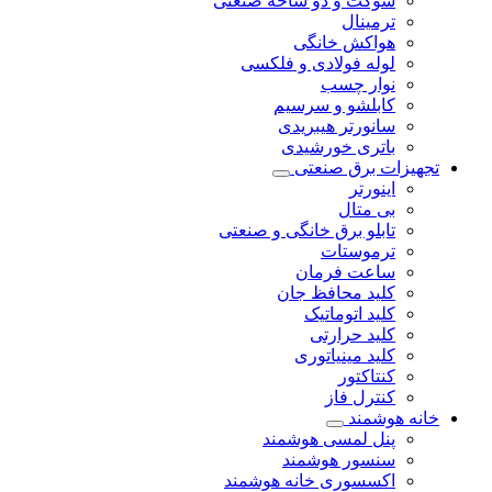
سوکت و دو شاخه صنعتی
ترمینال
هواکش خانگی
لوله فولادی و فلکسی
نوار چسب
کابلشو و سرسیم
سانورتر هیبریدی
باتری خورشیدی
تجهیزات برق صنعتی
اینورتر
بی متال
تابلو برق خانگی و صنعتی
ترموستات
ساعت فرمان
کلید محافظ جان
کلید اتوماتیک
کلید حرارتی
کلید مینیاتوری
کنتاکتور
کنترل فاز
خانه هوشمند
پنل لمسی هوشمند
سنسور هوشمند
اکسسوری خانه هوشمند