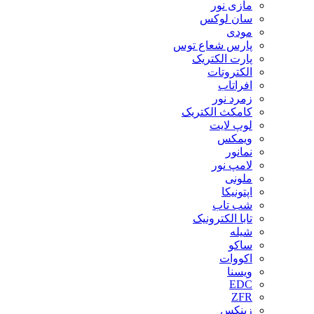
مازی نور
سان لوکس
مودی
پارس شعاع توس
پارت الکتریک
الکتروتات
افراتاب
زمرد نور
کامکث الکتریک
لوپ لایت
ویمکس
نمانور
لامپ نور
ملونی
اپتونیکا
شب تاب
تابا الکترونیک
شیله
ساکو
اکووات
ویسنا
EDC
ZFR
زینکس