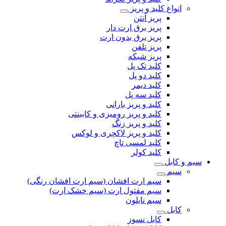
انواع کلید و پریز
پریز آنتن
پریز برق ارت دار
پریز برق بدون ارت
پریز تلفن
پریز شبکه
کلید تک پل
کلید دو پل
کلید دیمر
کلید سه پل
کلید و پریز بارانی
کلید و پریز رومیزی و کابینتی
کلید و پریز زنگ
کلید و پریز لاکچری و لوکس
کلید لمسی تاچ
کلید کولر
سیم و کابل
سیم
سیم ارت افشان (سیم ارت افشان رنگی)
سیم مفتول ارت (سیم خشک ارت)
سیم نایلون
کابل
کابل نسوز