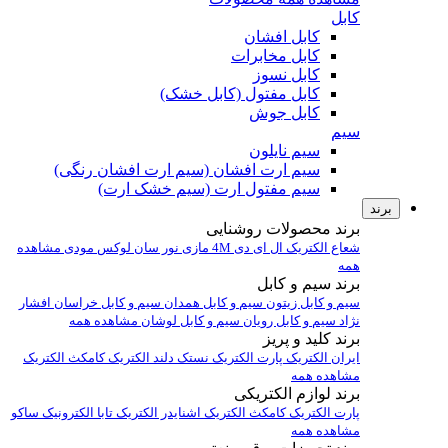
کابل
کابل افشان
کابل مخابرات
کابل نسوز
کابل مفتول (کابل خشک)
کابل جوش
سیم
سیم نایلون
سیم ارت افشان (سیم ارت افشان رنگی)
سیم مفتول ارت (سیم خشک ارت)
برند
برند محصولات روشنایی
شعاع الکتریک
ال ای دی 4M
مازی نور
سان لوکس
مودی
مشاهده
همه
برند سیم و کابل
سیم و کابل زیتون
سیم و کابل همدان
سیم و کابل خراسان افشار
نژاد
سیم و کابل رویان
سیم و کابل لوشان
مشاهده همه
برند کلید و پریز
ایران الکتریک
پارت الکتریک
نستک
دلند الکتریک
کامکث الکتریک
مشاهده همه
برند لوازم الکتریکی
پارت الکتریک
کامکث الکتریک
اشنایدر الکتریک
تابا الکترونیک
ساکو
مشاهده همه