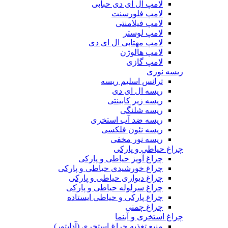
لامپ ال ای دی حبابی
لامپ فلورسنت
لامپ فیلامنتی
لامپ لوستر
لامپ مهتابی ال ای دی
لامپ هالوژن
لامپ گازی
ریسه نوری
ترانس اسلیم ریسه
ریسه ال ای دی
ریسه زیر کابینتی
ریسه شلنگی
ریسه ضد آب استخری
ریسه نئون فلکسی
ریسه نور مخفی
چراغ حیاطی و پارکی
چراغ آویز حیاطی و پارکی
چراغ خورشیدی حیاطی و پارکی
چراغ دیواری حیاطی و پارکی
چراغ سرلوله حیاطی و پارکی
چراغ پارکی و حیاطی ایستاده
چراغ چمنی
چراغ استخری و آبنما
منبع تغذیه چراغ استخری (آداپتور)