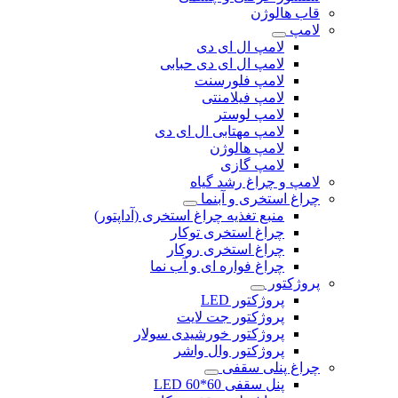
قاب هالوژن
لامپ
لامپ ال ای دی
لامپ ال ای دی حبابی
لامپ فلورسنت
لامپ فیلامنتی
لامپ لوستر
لامپ مهتابی ال ای دی
لامپ هالوژن
لامپ گازی
لامپ و چراغ رشد گیاه
چراغ استخری و آبنما
منبع تغذیه چراغ استخری (آداپتور)
چراغ استخری توکار
چراغ استخری روکار
چراغ فواره ای و آب نما
پروژکتور
پروژکتور LED
پروژکتور جت لایت
پروژکتور خورشیدی سولار
پروژکتور وال واشر
چراغ پنلی سقفی
پنل سقفی 60*60 LED