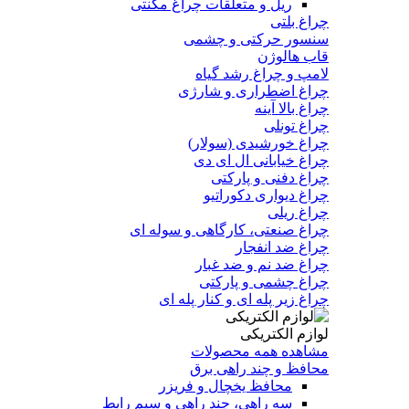
ریل و متعلقات چراغ مگنتی
چراغ بلتی
سنسور حرکتی و چشمی
قاب هالوژن
لامپ و چراغ رشد گیاه
چراغ اضطراری و شارژی
چراغ بالا آینه
چراغ تونلی
چراغ خورشیدی (سولار)
چراغ خیابانی ال ای دی
چراغ دفنی و پارکتی
چراغ دیواری دکوراتیو
چراغ ریلی
چراغ صنعتی، کارگاهی و سوله ای
چراغ ضد انفجار
چراغ ضد نم و ضد غبار
چراغ چشمی و پارکتی
چراغ‌ زیر‌ پله‌ ای و کنار‌ پله‌ ای
لوازم الکتریکی
مشاهده همه محصولات
محافظ و چند راهی برق
محافظ یخچال و فریزر
سه راهی، چند راهی و سیم رابط