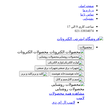
صفحه اصلی
درباره ما
تماس با ما
پشتیبانی
ساعت کاری 9 الی 17
021-33934074
محصولات
محصولات الکتروتات
محصولات روشنایی
لوازم الکتریکی
تجهیزات برق صنعتی
خانه هوشمند
کلید و پریز
سیم و کابل
محصولات روشنایی
مشاهده همه محصولات
لامپ
لامپ ال ای دی