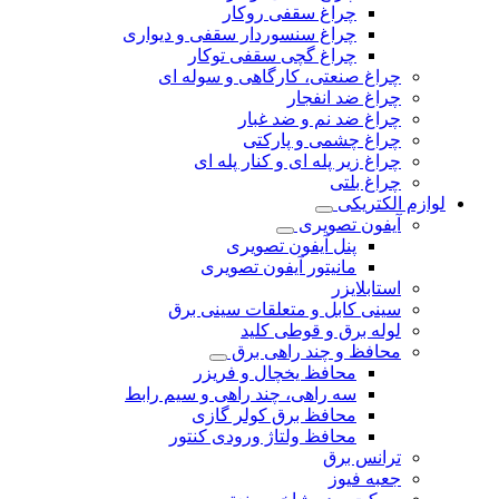
چراغ سقفی روکار
چراغ سنسوردار سقفی و دیواری
چراغ گچی سقفی توکار
چراغ صنعتی، کارگاهی و سوله ای
چراغ ضد انفجار
چراغ ضد نم و ضد غبار
چراغ چشمی و پارکتی
چراغ‌ زیر‌ پله‌ ای و کنار‌ پله‌ ای
چراغ بلتی
لوازم الکتریکی
آیفون تصویری
پنل آیفون تصویری
مانیتور آیفون تصویری
استابلایزر
سینی کابل و متعلقات سینی برق
لوله برق و قوطی کلید
محافظ و چند راهی برق
محافظ یخچال و فریزر
سه راهی، چند راهی و سیم رابط
محافظ برق کولر گازی
محافظ ولتاژ ورودی کنتور
ترانس برق
جعبه فیوز