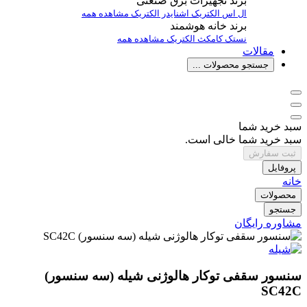
برند تجهیزات برق صنعتی
ال اس الکتریک
اشنایدر الکتریک
مشاهده همه
برند خانه هوشمند
نستک
کامکث الکتریک
مشاهده همه
مقالات
جستجو محصولات ...
سبد خرید شما
سبد خرید شما خالی است.
ثبت سفارش
پروفایل
خانه
محصولات
جستجو
مشاوره رایگان
سنسور سقفی توکار هالوژنی شیله (سه سنسور)
SC42C