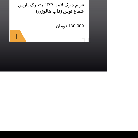
فریم دارک لایت 1RR متحرک پارس
شعاع توس (قاب هالوژن)
180,000
تومان