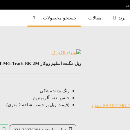
نی
برند
مقالات
جستجو محصولات ...
ریل مگنت اسلیم روکار SH-ULT-MG-Track-BK-2M شعاع
رنگ بدنه: مشکی
جنس بدنه: آلومینیوم
(قیمت ریل بر حسب شاخه 2 متری)
تماس با دفتر: 33976291-021