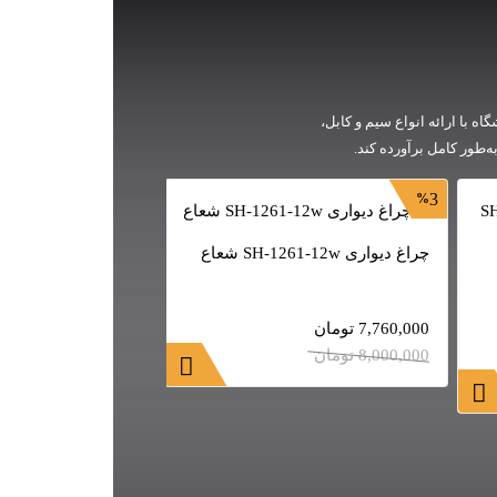
ه با ارائه انواع سیم و کابل،
‌طور کامل برآورده کند.
9
3
چراغ دیواری SH-1261-12w شعاع
چراغ استخری روکار 
9ROEF
7,760,000
تومان
8,000,000
تومان
2,256,800
تومان
2,480,000
تومان