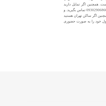
. همچنین اگر تمایل دارید
فرایند خرید هر چه سریعتر انجام شود، می‌توانید از طریق واتساپ با شماره‌ تلفن‌های 09128713771 و 09302906860 تماس بگیرید. و
ماره‌های 02133976291 و 02133920108 تماس بگیرید. همچنین اگر ساکن تهران هستید
ه درب فروشگاه به آدرس خیابان لاله‌زار شمالی، کوچه امین زاده، پلاک 42 محصول خود را به صورت حضوری