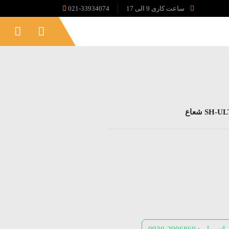
ساعت کاری 9 الی 17
021-33934074
واتس اپ: 2906860-0930