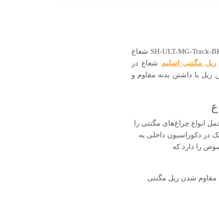
شما برای استفاده و نصب چراغ‌های مگنتی شعاع احتیاج به استفاده از ریل مگنت اسلیم روکار SH-ULT-MG-Track-BK-2M شعاع
ریل مگنتی اسلیم
شعاع در
ین ریل با داشتن بدنه مقاوم و
شده و قابلیت تحمل انواع چراغ‌های مگنتی را
ک در دکوراسیون داخلی به
ی مخصوص را دارد که
ث مقاوم شدن ریل مگنتی