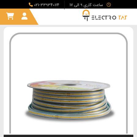
ساعت کاری 9 الی 17
021-33934074