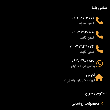
تماس باما
0912-8713771
تلفن همراه
021-33920108
تلفن ثابت
021-33934074
تلفن ثابت
0930-2906860
واتس اپ / تلگرام
آدرس
تهران، خیابان لاله زار نو
دسترسی سریع
محصولات روشنایی