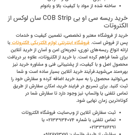
ساخته شده از مواد با کیفیت بالا و بادوام
خرید ریسه سی او بی COB Strip سان لوکس از
الکتروتات
خرید از فروشگاه معتبر و تخصصی، تضمین کیفیت و خدمات
پس از فروش است.
فروشگاه اینترنتی لوازم الکتریکی الکتروتات
با
ارائه انواع ریسه‌های نوری، تجربه‌ای امن و آسان از خرید آنلاین
برای شما فراهم کرده است. با خرید از الکتروتات، علاوه بر دریافت
محصول اصل و با کیفیت، از پشتیبانی فنی و مشاوره خرید نیز
بهره‌مند می‌شوید.فرآیند خرید آنلاین بسیار ساده است و شما
می‌توانید محصول را به سبد خرید اضافه کرده و سفارش خود را
ثبت کنید. برای تسریع در فرایند خرید، امکان سفارش از طریق
تماس تلفنی یا واتساپ نیز وجود دارد تا سفارش شما در
کوتاه‌ترین زمان نهایی شود.
ثبت سفارش آنلاین از وب‌سایت فروشگاه الکتروتات
تماس تلفنی با شماره 02133934074 یا
02133976291
سفارش از طریق واتساپ: 09128713771