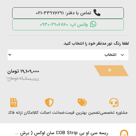
تماس با دفتر: 33976291-021
واتس اپ: 2906860-0930
لطفا رنگ نور مدنظر خود را انتخاب کنید.
19,109,000
تومان
19,700,000
تومان
مشاوره تخصصی
تضمین بهترین قیمت
ضمانت اصالت کالا
امکان ارائه فاکتور ر
ریسه سی او بی COB Strip سان لوکس ( برش 50 سانتیمتری )