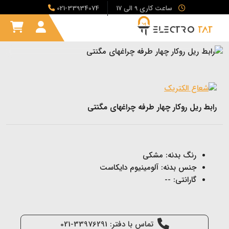
ساعت کاری 9 الی 17
021-33934074
رابط ریل روکار چهار طرفه چراغهای مگنتی
رنگ بدنه: مشکی
جنس بدنه: آلومینیوم دایکاست
گارانتی: --
تماس با دفتر: 33976291-021