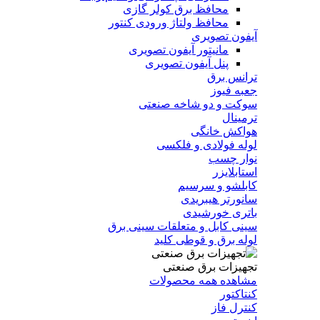
محافظ برق کولر گازی
محافظ ولتاژ ورودی کنتور
آیفون تصویری
مانیتور آیفون تصویری
پنل آیفون تصویری
ترانس برق
جعبه فیوز
سوکت و دو شاخه صنعتی
ترمینال
هواکش خانگی
لوله فولادی و فلکسی
نوار چسب
استابلایزر
کابلشو و سرسیم
سانورتر هیبریدی
باتری خورشیدی
سینی کابل و متعلقات سینی برق
لوله برق و قوطی کلید
تجهیزات برق صنعتی
مشاهده همه محصولات
کنتاکتور
کنترل فاز