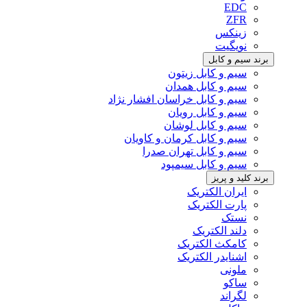
EDC
ZFR
زینکس
نویگیت
برند سیم و کابل
سیم و کابل زیتون
سیم و کابل همدان
سیم و کابل خراسان افشار نژاد
سیم و کابل رویان
سیم و کابل لوشان
سیم و کابل کرمان و کاویان
سیم و کابل تهران صدرا
سیم و کابل سیمپود
برند کلید و پریز
ایران الکتریک
پارت الکتریک
نستک
دلند الکتریک
کامکث الکتریک
اشنایدر الکتریک
ملونی
ساکو
لگراند