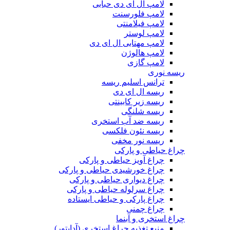
لامپ ال ای دی حبابی
لامپ فلورسنت
لامپ فیلامنتی
لامپ لوستر
لامپ مهتابی ال ای دی
لامپ هالوژن
لامپ گازی
ریسه نوری
ترانس اسلیم ریسه
ریسه ال ای دی
ریسه زیر کابینتی
ریسه شلنگی
ریسه ضد آب استخری
ریسه نئون فلکسی
ریسه نور مخفی
چراغ حیاطی و پارکی
چراغ آویز حیاطی و پارکی
چراغ خورشیدی حیاطی و پارکی
چراغ دیواری حیاطی و پارکی
چراغ سرلوله حیاطی و پارکی
چراغ پارکی و حیاطی ایستاده
چراغ چمنی
چراغ استخری و آبنما
منبع تغذیه چراغ استخری (آداپتور)