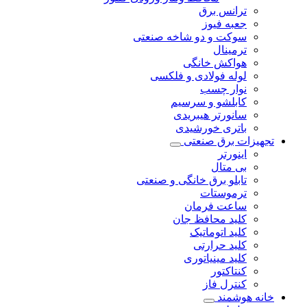
ترانس برق
جعبه فیوز
سوکت و دو شاخه صنعتی
ترمینال
هواکش خانگی
لوله فولادی و فلکسی
نوار چسب
کابلشو و سرسیم
سانورتر هیبریدی
باتری خورشیدی
تجهیزات برق صنعتی
اینورتر
بی متال
تابلو برق خانگی و صنعتی
ترموستات
ساعت فرمان
کلید محافظ جان
کلید اتوماتیک
کلید حرارتی
کلید مینیاتوری
کنتاکتور
کنترل فاز
خانه هوشمند