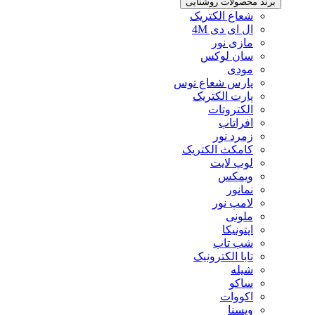
برند محصولات روشنایی
شعاع الکتریک
ال ای دی 4M
مازی نور
سان لوکس
مودی
پارس شعاع توس
پارت الکتریک
الکتروتات
افراتاب
زمرد نور
کامکث الکتریک
لوپ لایت
ویمکس
نمانور
لامپ نور
ملونی
اپتونیکا
شب تاب
تابا الکترونیک
شیله
ساکو
اکووات
ویسنا