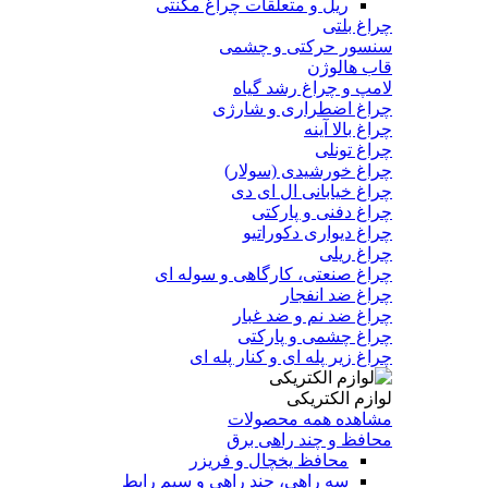
ریل و متعلقات چراغ مگنتی
چراغ بلتی
سنسور حرکتی و چشمی
قاب هالوژن
لامپ و چراغ رشد گیاه
چراغ اضطراری و شارژی
چراغ بالا آینه
چراغ تونلی
چراغ خورشیدی (سولار)
چراغ خیابانی ال ای دی
چراغ دفنی و پارکتی
چراغ دیواری دکوراتیو
چراغ ریلی
چراغ صنعتی، کارگاهی و سوله ای
چراغ ضد انفجار
چراغ ضد نم و ضد غبار
چراغ چشمی و پارکتی
چراغ‌ زیر‌ پله‌ ای و کنار‌ پله‌ ای
لوازم الکتریکی
مشاهده همه محصولات
محافظ و چند راهی برق
محافظ یخچال و فریزر
سه راهی، چند راهی و سیم رابط