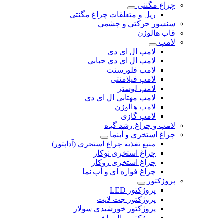
چراغ مگنتی
ریل و متعلقات چراغ مگنتی
سنسور حرکتی و چشمی
قاب هالوژن
لامپ
لامپ ال ای دی
لامپ ال ای دی حبابی
لامپ فلورسنت
لامپ فیلامنتی
لامپ لوستر
لامپ مهتابی ال ای دی
لامپ هالوژن
لامپ گازی
لامپ و چراغ رشد گیاه
چراغ استخری و آبنما
منبع تغذیه چراغ استخری (آداپتور)
چراغ استخری توکار
چراغ استخری روکار
چراغ فواره ای و آب نما
پروژکتور
پروژکتور LED
پروژکتور جت لایت
پروژکتور خورشیدی سولار
پروژکتور وال واشر