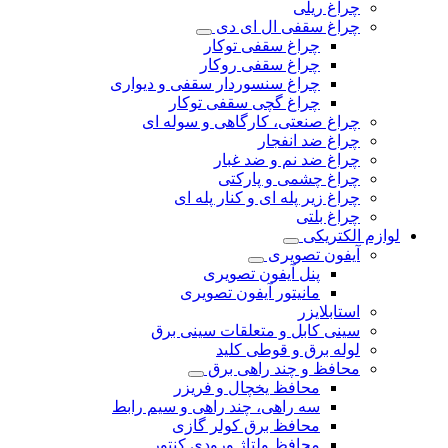
چراغ ریلی
چراغ سقفی ال ای دی
چراغ سقفی توکار
چراغ سقفی روکار
چراغ سنسوردار سقفی و دیواری
چراغ گچی سقفی توکار
چراغ صنعتی، کارگاهی و سوله ای
چراغ ضد انفجار
چراغ ضد نم و ضد غبار
چراغ چشمی و پارکتی
چراغ‌ زیر‌ پله‌ ای و کنار‌ پله‌ ای
چراغ بلتی
لوازم الکتریکی
آیفون تصویری
پنل آیفون تصویری
مانیتور آیفون تصویری
استابلایزر
سینی کابل و متعلقات سینی برق
لوله برق و قوطی کلید
محافظ و چند راهی برق
محافظ یخچال و فریزر
سه راهی، چند راهی و سیم رابط
محافظ برق کولر گازی
محافظ ولتاژ ورودی کنتور