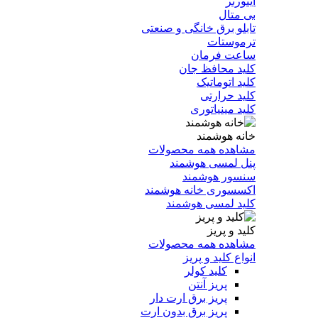
اینورتر
بی متال
تابلو برق خانگی و صنعتی
ترموستات
ساعت فرمان
کلید محافظ جان
کلید اتوماتیک
کلید حرارتی
کلید مینیاتوری
خانه هوشمند
مشاهده همه محصولات
پنل لمسی هوشمند
سنسور هوشمند
اکسسوری خانه هوشمند
کلید لمسی هوشمند
کلید و پریز
مشاهده همه محصولات
انواع کلید و پریز
کلید کولر
پریز آنتن
پریز برق ارت دار
پریز برق بدون ارت