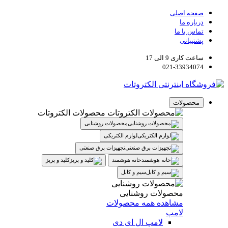
صفحه اصلی
درباره ما
تماس با ما
پشتیبانی
ساعت کاری 9 الی 17
021-33934074
محصولات
محصولات الکتروتات
محصولات روشنایی
لوازم الکتریکی
تجهیزات برق صنعتی
خانه هوشمند
کلید و پریز
سیم و کابل
محصولات روشنایی
مشاهده همه محصولات
لامپ
لامپ ال ای دی