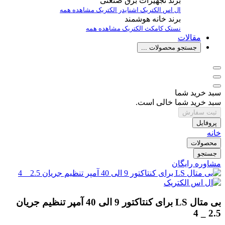
برند تجهیزات برق صنعتی
ال اس الکتریک
اشنایدر الکتریک
مشاهده همه
برند خانه هوشمند
نستک
کامکث الکتریک
مشاهده همه
مقالات
جستجو محصولات ...
سبد خرید شما
سبد خرید شما خالی است.
ثبت سفارش
پروفایل
خانه
محصولات
جستجو
مشاوره رایگان
بی متال LS برای کنتاکتور 9 الی 40 آمپر تنظیم جریان
2.5 _ 4