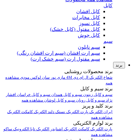
کابل
کابل افشان
کابل مخابرات
کابل نسوز
کابل مفتول (کابل خشک)
کابل جوش
سیم
سیم نایلون
سیم ارت افشان (سیم ارت افشان رنگی)
سیم مفتول ارت (سیم خشک ارت)
برند
برند محصولات روشنایی
شعاع الکتریک
ال ای دی 4M
مازی نور
سان لوکس
مودی
مشاهده
همه
برند سیم و کابل
سیم و کابل زیتون
سیم و کابل همدان
سیم و کابل خراسان افشار
نژاد
سیم و کابل رویان
سیم و کابل لوشان
مشاهده همه
برند کلید و پریز
ایران الکتریک
پارت الکتریک
نستک
دلند الکتریک
کامکث الکتریک
مشاهده همه
برند لوازم الکتریکی
پارت الکتریک
کامکث الکتریک
اشنایدر الکتریک
تابا الکترونیک
ساکو
مشاهده همه