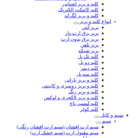
کلید و پریز اشنایدر
کلید کامکث الکتریک
کلید و پریز لگراند
انواع کلید و پریز
پریز آنتن
پریز برق ارت دار
پریز برق بدون ارت
پریز تلفن
پریز شبکه
کلید تک پل
کلید دو پل
کلید دیمر
کلید سه پل
کلید و پریز بارانی
کلید و پریز رومیزی و کابینتی
کلید و پریز زنگ
کلید و پریز لاکچری و لوکس
کلید لمسی تاچ
کلید کولر
سیم و کابل
سیم
سیم ارت افشان (سیم ارت افشان رنگی)
سیم مفتول ارت (سیم خشک ارت)