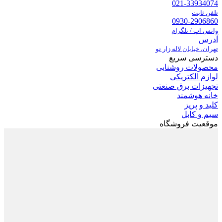
021-33934074
تلفن ثابت
0930-2906860
واتس اپ / تلگرام
آدرس
تهران، خیابان لاله زار نو
دسترسی سریع
محصولات روشنایی
لوازم الکتریکی
تجهیزات برق صنعتی
خانه هوشمند
کلید و پریز
سیم و کابل
موقعیت فروشگاه