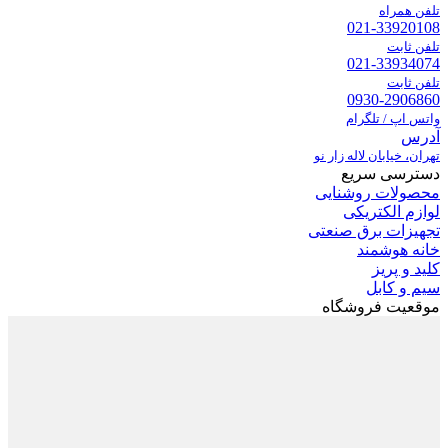
تلفن همراه
021-33920108
تلفن ثابت
021-33934074
تلفن ثابت
0930-2906860
واتس اپ / تلگرام
آدرس
تهران، خیابان لاله زار نو
دسترسی سریع
محصولات روشنایی
لوازم الکتریکی
تجهیزات برق صنعتی
خانه هوشمند
کلید و پریز
سیم و کابل
موقعیت فروشگاه