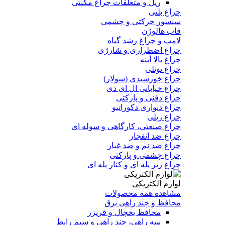
ریل و متعلقات چراغ مگنتی
چراغ بلتی
سنسور حرکتی و چشمی
قاب هالوژن
لامپ و چراغ رشد گیاه
چراغ اضطراری و شارژی
چراغ بالا آینه
چراغ تونلی
چراغ خورشیدی (سولار)
چراغ خیابانی ال ای دی
چراغ دفنی و پارکتی
چراغ دیواری دکوراتیو
چراغ ریلی
چراغ صنعتی، کارگاهی و سوله ای
چراغ ضد انفجار
چراغ ضد نم و ضد غبار
چراغ چشمی و پارکتی
چراغ‌ زیر‌ پله‌ ای و کنار‌ پله‌ ای
لوازم الکتریکی
مشاهده همه محصولات
محافظ و چند راهی برق
محافظ یخچال و فریزر
سه راهی، چند راهی و سیم رابط