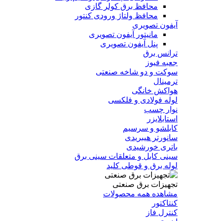
محافظ برق کولر گازی
محافظ ولتاژ ورودی کنتور
آیفون تصویری
مانیتور آیفون تصویری
پنل آیفون تصویری
ترانس برق
جعبه فیوز
سوکت و دو شاخه صنعتی
ترمینال
هواکش خانگی
لوله فولادی و فلکسی
نوار چسب
استابلایزر
کابلشو و سرسیم
سانورتر هیبریدی
باتری خورشیدی
سینی کابل و متعلقات سینی برق
لوله برق و قوطی کلید
تجهیزات برق صنعتی
مشاهده همه محصولات
کنتاکتور
کنترل فاز