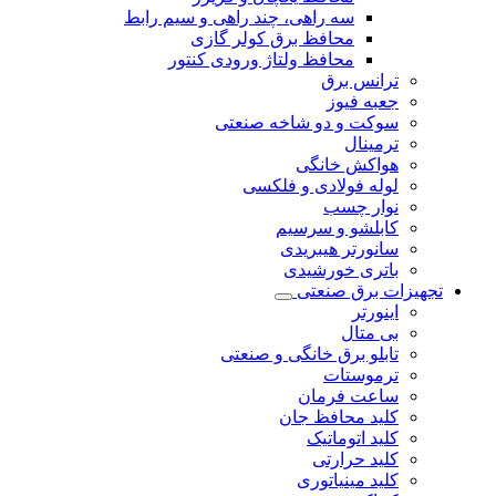
سه راهی، چند راهی و سیم رابط
محافظ برق کولر گازی
محافظ ولتاژ ورودی کنتور
ترانس برق
جعبه فیوز
سوکت و دو شاخه صنعتی
ترمینال
هواکش خانگی
لوله فولادی و فلکسی
نوار چسب
کابلشو و سرسیم
سانورتر هیبریدی
باتری خورشیدی
تجهیزات برق صنعتی
اینورتر
بی متال
تابلو برق خانگی و صنعتی
ترموستات
ساعت فرمان
کلید محافظ جان
کلید اتوماتیک
کلید حرارتی
کلید مینیاتوری