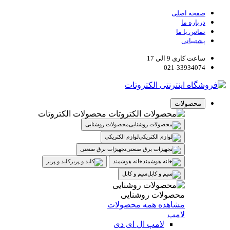
صفحه اصلی
درباره ما
تماس با ما
پشتیبانی
ساعت کاری 9 الی 17
021-33934074
محصولات
محصولات الکتروتات
محصولات روشنایی
لوازم الکتریکی
تجهیزات برق صنعتی
خانه هوشمند
کلید و پریز
سیم و کابل
محصولات روشنایی
مشاهده همه محصولات
لامپ
لامپ ال ای دی