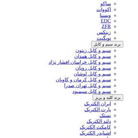
ساکو
اکووات
ویسنا
EDC
ZFR
زینکس
نویگیت
برند سیم و کابل
سیم و کابل زیتون
سیم و کابل همدان
سیم و کابل خراسان افشار نژاد
سیم و کابل رویان
سیم و کابل لوشان
سیم و کابل کرمان و کاویان
سیم و کابل تهران صدرا
سیم و کابل سیمپود
برند کلید و پریز
ایران الکتریک
پارت الکتریک
نستک
دلند الکتریک
کامکث الکتریک
اشنایدر الکتریک