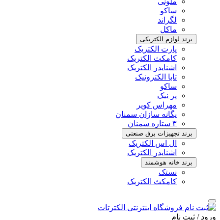
ملونی
ساکو
لگراند
ماکل
برند لوازم الکتریکی
پارت الکتریک
کامکث الکتریک
اشنایدر الکتریک
تابا الکترونیک
ساکو
پر نیک
مهراس کویر
یگانه سازان سمنان
۳ ستاره سمنان
برند تجهیزات برق صنعتی
ال اس الکتریک
اشنایدر الکتریک
برند خانه هوشمند
نستک
کامکث الکتریک
ورود / ثبت ‌نام