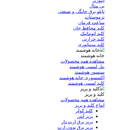
اینورتر
بی متال
تابلو برق خانگی و صنعتی
ترموستات
ساعت فرمان
کلید محافظ جان
کلید اتوماتیک
کلید حرارتی
کلید مینیاتوری
خانه هوشمند
مشاهده همه محصولات
پنل لمسی هوشمند
سنسور هوشمند
اکسسوری خانه هوشمند
کلید لمسی هوشمند
کلید و پریز
مشاهده همه محصولات
انواع کلید و پریز
کلید کولر
پریز آنتن
پریز برق ارت دار
پریز برق بدون ارت