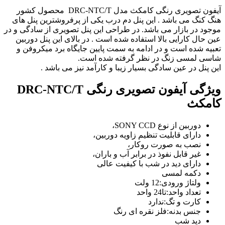
آیفون تصویری رنگی کامکث مدل DRC-NTC/T محصول کشور
هنگ کنگ می باشد . این پنل دم درب یکی از پرفروشترین پنل های
موجود در بازار می باشد. در طراحی این پنل تصویری از سادگی و در
عین حال کارایی بالا استفاده شده است . در بالای این پنل دوربین
تعبیه شده است و در ادامه به سمت پایین جایگاه برد میکروفن و
شاسی لمسی زنگ در نظر گرفته شده است.
این پنل در عین سادگی بسیار زیبا و کارآمد نیز می باشد .
ویژگی آیفون تصویری رنگی DRC-NTC/T
کامکث
دوربین از نوع SONY CCD،
دارای قابلیت تنظیم زاویه دوربین،
نصب به صورت روکار،
غیر قابل نفوذ در برابر آب و باران،
دارای دید در شب با کیفیت عالی
دکمه لمسی
ولتاژ ورودی:12 ولت
تعداد واحد:تا24 واحد
کارت و تگ:ندارد
جنس بدنه:فلز نقره ای رنگ
دید شب