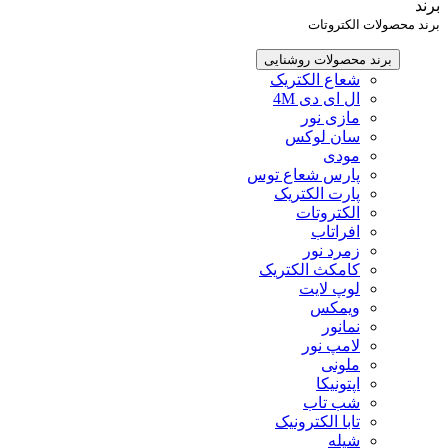
برند
برند محصولات الکتروتات
برند محصولات روشنایی
شعاع الکتریک
ال ای دی 4M
مازی نور
سان لوکس
مودی
پارس شعاع توس
پارت الکتریک
الکتروتات
افراتاب
زمرد نور
کامکث الکتریک
لوپ لایت
ویمکس
نمانور
لامپ نور
ملونی
اپتونیکا
شب تاب
تابا الکترونیک
شیله