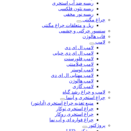
ریسه ضد آب استخری
ریسه نئون فلکسی
ریسه نور مخفی
چراغ مگنتی
ریل و متعلقات چراغ مگنتی
سنسور حرکتی و چشمی
قاب هالوژن
لامپ
لامپ ال ای دی
لامپ ال ای دی حبابی
لامپ فلورسنت
لامپ فیلامنتی
لامپ لوستر
لامپ مهتابی ال ای دی
لامپ هالوژن
لامپ گازی
لامپ و چراغ رشد گیاه
چراغ استخری و آبنما
منبع تغذیه چراغ استخری (آداپتور)
چراغ استخری توکار
چراغ استخری روکار
چراغ فواره ای و آب نما
پروژکتور
پروژکتور LED