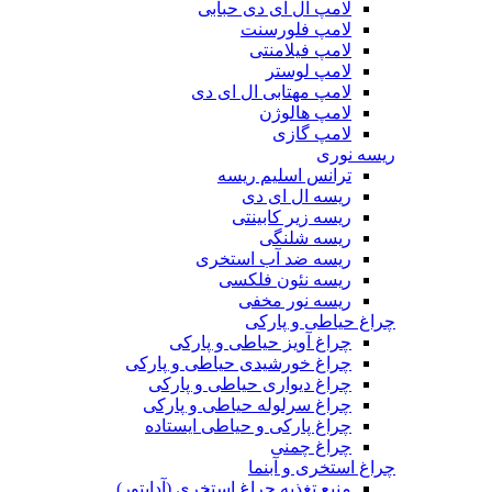
لامپ ال ای دی حبابی
لامپ فلورسنت
لامپ فیلامنتی
لامپ لوستر
لامپ مهتابی ال ای دی
لامپ هالوژن
لامپ گازی
ریسه نوری
ترانس اسلیم ریسه
ریسه ال ای دی
ریسه زیر کابینتی
ریسه شلنگی
ریسه ضد آب استخری
ریسه نئون فلکسی
ریسه نور مخفی
چراغ حیاطی و پارکی
چراغ آویز حیاطی و پارکی
چراغ خورشیدی حیاطی و پارکی
چراغ دیواری حیاطی و پارکی
چراغ سرلوله حیاطی و پارکی
چراغ پارکی و حیاطی ایستاده
چراغ چمنی
چراغ استخری و آبنما
منبع تغذیه چراغ استخری (آداپتور)