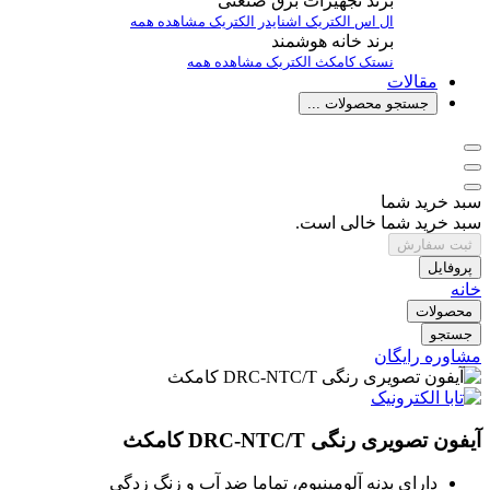
برند تجهیزات برق صنعتی
ال اس الکتریک
اشنایدر الکتریک
مشاهده همه
برند خانه هوشمند
نستک
کامکث الکتریک
مشاهده همه
مقالات
جستجو محصولات ...
سبد خرید شما
سبد خرید شما خالی است.
ثبت سفارش
پروفایل
خانه
محصولات
جستجو
مشاوره رایگان
آیفون تصویری رنگی DRC-NTC/T کامکث
دارای بدنه آلومینیوم، تماما ضد آب و زنگ زدگی