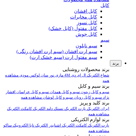
کابل
کابل افشان
کابل مخابرات
کابل نسوز
کابل مفتول (کابل خشک)
کابل جوش
سیم
سیم نایلون
سیم ارت افشان (سیم ارت افشان رنگی)
سیم مفتول ارت (سیم خشک ارت)
برند
برند محصولات روشنایی
شعاع الکتریک
ال ای دی 4M
مازی نور
سان لوکس
مودی
مشاهده
همه
برند سیم و کابل
سیم و کابل زیتون
سیم و کابل همدان
سیم و کابل خراسان افشار
نژاد
سیم و کابل رویان
سیم و کابل لوشان
مشاهده همه
برند کلید و پریز
ایران الکتریک
پارت الکتریک
نستک
دلند الکتریک
کامکث الکتریک
مشاهده همه
برند لوازم الکتریکی
پارت الکتریک
کامکث الکتریک
اشنایدر الکتریک
تابا الکترونیک
ساکو
مشاهده همه