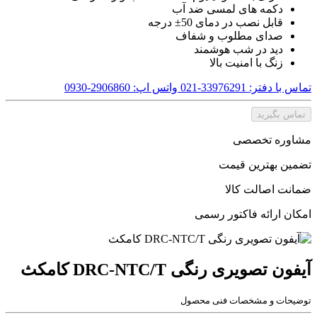
دکمه های لمسی ضد آب
قابل نصب در دمای 50± درجه
صدای مطلوب و شفاف
دید در شب هوشمند
زنگ با امنیت بالا
تماس با دفتر: 33976291-021
واتس اپ: 2906860-0930
تماس بگیرید
مشاوره تخصصی
تضمین بهترین قیمت
ضمانت اصالت کالا
امکان ارائه فاکتور رسمی
آیفون تصویری رنگی DRC-NTC/T کامکث
توضیحات و مشخصات فنی محصول