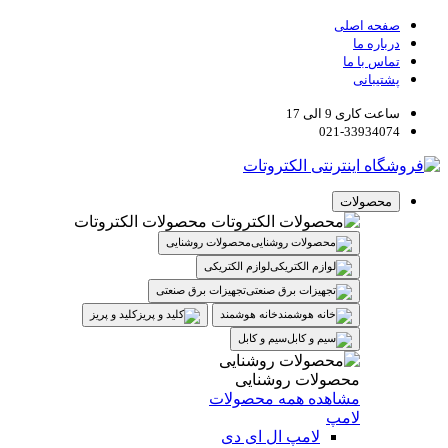
صفحه اصلی
درباره ما
تماس با ما
پشتیبانی
ساعت کاری 9 الی 17
021-33934074
محصولات
محصولات الکتروتات
محصولات روشنایی
لوازم الکتریکی
تجهیزات برق صنعتی
خانه هوشمند
کلید و پریز
سیم و کابل
محصولات روشنایی
مشاهده همه محصولات
لامپ
لامپ ال ای دی