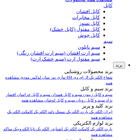
کابل
کابل افشان
کابل مخابرات
کابل نسوز
کابل مفتول (کابل خشک)
کابل جوش
سیم
سیم نایلون
سیم ارت افشان (سیم ارت افشان رنگی)
سیم مفتول ارت (سیم خشک ارت)
برند
برند محصولات روشنایی
شعاع الکتریک
ال ای دی 4M
مازی نور
سان لوکس
مودی
مشاهده
همه
برند سیم و کابل
سیم و کابل زیتون
سیم و کابل همدان
سیم و کابل خراسان افشار
نژاد
سیم و کابل رویان
سیم و کابل لوشان
مشاهده همه
برند کلید و پریز
ایران الکتریک
پارت الکتریک
نستک
دلند الکتریک
کامکث الکتریک
مشاهده همه
برند لوازم الکتریکی
پارت الکتریک
کامکث الکتریک
اشنایدر الکتریک
تابا الکترونیک
ساکو
مشاهده همه