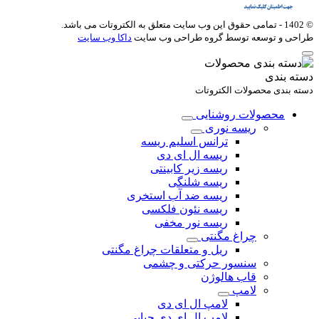
© 1402 - تمامی حقوق این وب سایت متعلق به
الکتروتات
می باشد.
طراحی و توسعه توسط گروه طراحی وب سایت
داکا وب سایت
دسته بندی
دسته بندی محصولات الکتروتات
محصولات روشنایی
ریسه نوری
ترانس اسلیم ریسه
ریسه ال ای دی
ریسه زیر کابینتی
ریسه شلنگی
ریسه ضد آب استخری
ریسه نئون فلکسی
ریسه نور مخفی
چراغ مگنتی
ریل و متعلقات چراغ مگنتی
سنسور حرکتی و چشمی
قاب هالوژن
لامپ
لامپ ال ای دی
لامپ ال ای دی حبابی