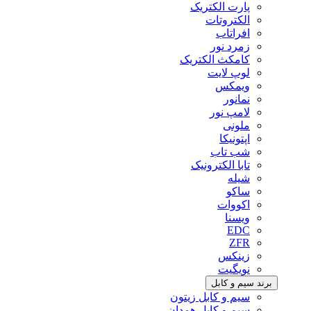
پارت الکتریک
الکتروتات
افراتاب
زمرد نور
کامکث الکتریک
لوپ لایت
ویمکس
نمانور
لامپ نور
ملونی
اپتونیکا
شب تاب
تابا الکترونیک
شیله
ساکو
اکووات
ویسنا
EDC
ZFR
زینکس
نویگیت
برند سیم و کابل
سیم و کابل زیتون
سیم و کابل همدان