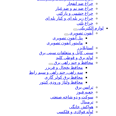
چراغ ضد انفجار
چراغ ضد نم و ضد غبار
چراغ چشمی و پارکتی
چراغ‌ زیر‌ پله‌ ای و کنار‌ پله‌ ای
چراغ بلتی
لوازم الکتریکی
آیفون تصویری
پنل آیفون تصویری
مانیتور آیفون تصویری
استابلایزر
سینی کابل و متعلقات سینی برق
لوله برق و قوطی کلید
محافظ و چند راهی برق
محافظ یخچال و فریزر
سه راهی، چند راهی و سیم رابط
محافظ برق کولر گازی
محافظ ولتاژ ورودی کنتور
ترانس برق
جعبه فیوز
سوکت و دو شاخه صنعتی
ترمینال
هواکش خانگی
لوله فولادی و فلکسی