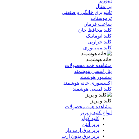
اینورتر
بی متال
تابلو برق خانگی و صنعتی
ترموستات
ساعت فرمان
کلید محافظ جان
کلید اتوماتیک
کلید حرارتی
کلید مینیاتوری
خانه هوشمند
مشاهده همه محصولات
پنل لمسی هوشمند
سنسور هوشمند
اکسسوری خانه هوشمند
کلید لمسی هوشمند
کلید و پریز
مشاهده همه محصولات
انواع کلید و پریز
کلید کولر
پریز آنتن
پریز برق ارت دار
پریز برق بدون ارت