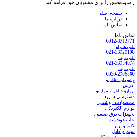
رضایت‌بخش را برای مشتریان خود فراهم کند.
صفحه اصلی
درباره ما
تماس باما
تماس باما
0912-8713771
تلفن همراه
021-33920108
تلفن ثابت
021-33934074
تلفن ثابت
0930-2906860
واتس اپ / تلگرام
آدرس
تهران، خیابان لاله زار نو
دسترسی سریع
محصولات روشنایی
لوازم الکتریکی
تجهیزات برق صنعتی
خانه هوشمند
کلید و پریز
سیم و کابل