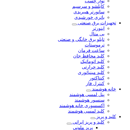
نوار چسب
کابلشو و سرسیم
سانورتر هیبریدی
باتری خورشیدی
تجهیزات برق صنعتی
اینورتر
بی متال
تابلو برق خانگی و صنعتی
ترموستات
ساعت فرمان
کلید محافظ جان
کلید اتوماتیک
کلید حرارتی
کلید مینیاتوری
کنتاکتور
کنترل فاز
خانه هوشمند
پنل لمسی هوشمند
سنسور هوشمند
اکسسوری خانه هوشمند
کلید لمسی هوشمند
کلید و پریز
کلید و پریز ایرانی
پریز ملونی