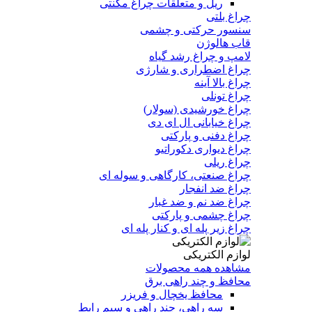
ریل و متعلقات چراغ مگنتی
چراغ بلتی
سنسور حرکتی و چشمی
قاب هالوژن
لامپ و چراغ رشد گیاه
چراغ اضطراری و شارژی
چراغ بالا آینه
چراغ تونلی
چراغ خورشیدی (سولار)
چراغ خیابانی ال ای دی
چراغ دفنی و پارکتی
چراغ دیواری دکوراتیو
چراغ ریلی
چراغ صنعتی، کارگاهی و سوله ای
چراغ ضد انفجار
چراغ ضد نم و ضد غبار
چراغ چشمی و پارکتی
چراغ‌ زیر‌ پله‌ ای و کنار‌ پله‌ ای
لوازم الکتریکی
مشاهده همه محصولات
محافظ و چند راهی برق
محافظ یخچال و فریزر
سه راهی، چند راهی و سیم رابط