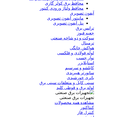
محافظ برق کولر گازی
محافظ ولتاژ ورودی کنتور
آیفون تصویری
مانیتور آیفون تصویری
پنل آیفون تصویری
ترانس برق
جعبه فیوز
سوکت و دو شاخه صنعتی
ترمینال
هواکش خانگی
لوله فولادی و فلکسی
نوار چسب
استابلایزر
کابلشو و سرسیم
سانورتر هیبریدی
باتری خورشیدی
سینی کابل و متعلقات سینی برق
لوله برق و قوطی کلید
تجهیزات برق صنعتی
مشاهده همه محصولات
کنتاکتور
کنترل فاز