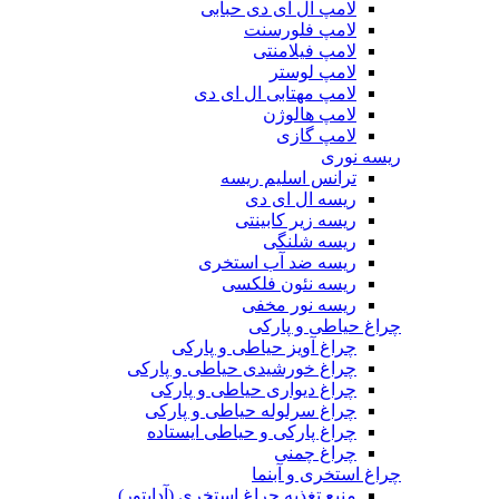
لامپ ال ای دی حبابی
لامپ فلورسنت
لامپ فیلامنتی
لامپ لوستر
لامپ مهتابی ال ای دی
لامپ هالوژن
لامپ گازی
ریسه نوری
ترانس اسلیم ریسه
ریسه ال ای دی
ریسه زیر کابینتی
ریسه شلنگی
ریسه ضد آب استخری
ریسه نئون فلکسی
ریسه نور مخفی
چراغ حیاطی و پارکی
چراغ آویز حیاطی و پارکی
چراغ خورشیدی حیاطی و پارکی
چراغ دیواری حیاطی و پارکی
چراغ سرلوله حیاطی و پارکی
چراغ پارکی و حیاطی ایستاده
چراغ چمنی
چراغ استخری و آبنما
منبع تغذیه چراغ استخری (آداپتور)