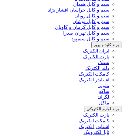
سیم و کابل همدان
سیم و کابل خراسان افشار نژاد
سیم و کابل رویان
سیم و کابل لوشان
سیم و کابل کرمان و کاویان
سیم و کابل تهران صدرا
سیم و کابل سیمپود
برند کلید و پریز
ایران الکتریک
پارت الکتریک
نستک
دلند الکتریک
کامکث الکتریک
اشنایدر الکتریک
ملونی
ساکو
لگراند
ماکل
برند لوازم الکتریکی
پارت الکتریک
کامکث الکتریک
اشنایدر الکتریک
تابا الکترونیک