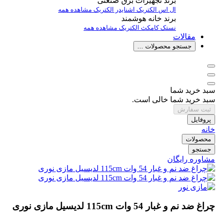
برند تجهیزات برق صنعتی
ال اس الکتریک
اشنایدر الکتریک
مشاهده همه
برند خانه هوشمند
نستک
کامکث الکتریک
مشاهده همه
مقالات
جستجو محصولات ...
سبد خرید شما
سبد خرید شما خالی است.
ثبت سفارش
پروفایل
خانه
محصولات
جستجو
مشاوره رایگان
چراغ ضد نم و غبار 54 وات 115cm لدیسیل مازی نوری