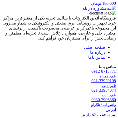
180,000
تومان
مشاوره در بله
فروشگاه آنلاین الکتروتات با سال‌ها تجربه یکی از معتبر ترین مراکز
خرید تجهیزات روشنایی، برق صنعتی و الکترونیکی به شمار می‌رود.
این مجموعه با تمرکز بر عرضه‌ی محصولات باکیفیت از برندهای
معتبر داخلی و خارجی، همواره درتلاش است تا تجربه‌ای مطمئن و
رضایت‌بخش را برای مشتریان خود فراهم کند.
صفحه اصلی
درباره ما
تماس باما
تماس باما
0912-8713771
تلفن همراه
021-33920108
تلفن ثابت
021-33934074
تلفن ثابت
0930-2906860
واتس اپ / تلگرام
آدرس
تهران، خیابان لاله زار نو