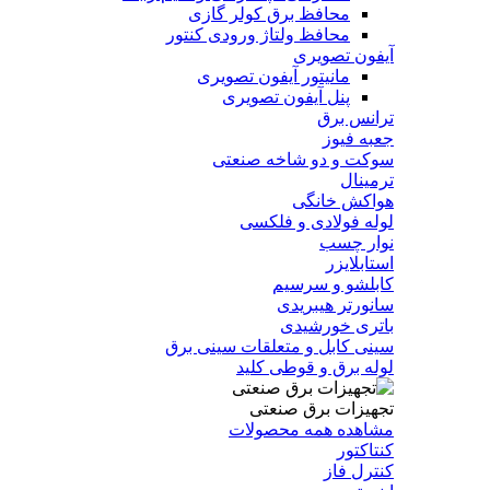
محافظ برق کولر گازی
محافظ ولتاژ ورودی کنتور
آیفون تصویری
مانیتور آیفون تصویری
پنل آیفون تصویری
ترانس برق
جعبه فیوز
سوکت و دو شاخه صنعتی
ترمینال
هواکش خانگی
لوله فولادی و فلکسی
نوار چسب
استابلایزر
کابلشو و سرسیم
سانورتر هیبریدی
باتری خورشیدی
سینی کابل و متعلقات سینی برق
لوله برق و قوطی کلید
تجهیزات برق صنعتی
مشاهده همه محصولات
کنتاکتور
کنترل فاز