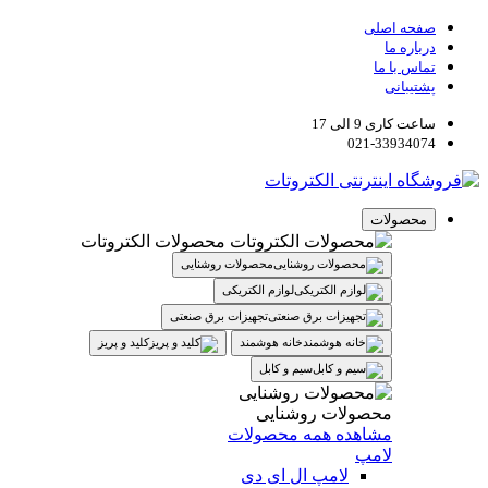
صفحه اصلی
درباره ما
تماس با ما
پشتیبانی
ساعت کاری 9 الی 17
021-33934074
محصولات
محصولات الکتروتات
محصولات روشنایی
لوازم الکتریکی
تجهیزات برق صنعتی
خانه هوشمند
کلید و پریز
سیم و کابل
محصولات روشنایی
مشاهده همه محصولات
لامپ
لامپ ال ای دی