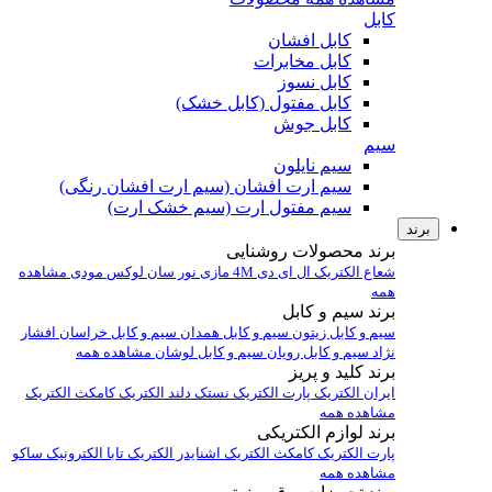
کابل
کابل افشان
کابل مخابرات
کابل نسوز
کابل مفتول (کابل خشک)
کابل جوش
سیم
سیم نایلون
سیم ارت افشان (سیم ارت افشان رنگی)
سیم مفتول ارت (سیم خشک ارت)
برند
برند محصولات روشنایی
شعاع الکتریک
ال ای دی 4M
مازی نور
سان لوکس
مودی
مشاهده
همه
برند سیم و کابل
سیم و کابل زیتون
سیم و کابل همدان
سیم و کابل خراسان افشار
نژاد
سیم و کابل رویان
سیم و کابل لوشان
مشاهده همه
برند کلید و پریز
ایران الکتریک
پارت الکتریک
نستک
دلند الکتریک
کامکث الکتریک
مشاهده همه
برند لوازم الکتریکی
پارت الکتریک
کامکث الکتریک
اشنایدر الکتریک
تابا الکترونیک
ساکو
مشاهده همه