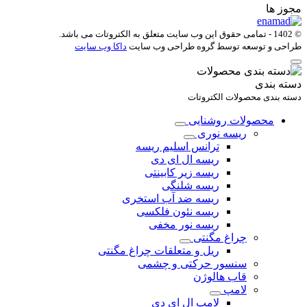
مجوز ها
© 1402 - تمامی حقوق این وب سایت متعلق به
الکتروتات
می باشد.
طراحی و توسعه توسط گروه طراحی وب سایت
داکا وب سایت
دسته بندی
دسته بندی محصولات الکتروتات
محصولات روشنایی
ریسه نوری
ترانس اسلیم ریسه
ریسه ال ای دی
ریسه زیر کابینتی
ریسه شلنگی
ریسه ضد آب استخری
ریسه نئون فلکسی
ریسه نور مخفی
چراغ مگنتی
ریل و متعلقات چراغ مگنتی
سنسور حرکتی و چشمی
قاب هالوژن
لامپ
لامپ ال ای دی