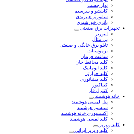
نوار چسب
کابلشو و سرسیم
سانورتر هیبریدی
باتری خورشیدی
تجهیزات برق صنعتی
اینورتر
بی متال
تابلو برق خانگی و صنعتی
ترموستات
ساعت فرمان
کلید محافظ جان
کلید اتوماتیک
کلید حرارتی
کلید مینیاتوری
کنتاکتور
کنترل فاز
خانه هوشمند
پنل لمسی هوشمند
سنسور هوشمند
اکسسوری خانه هوشمند
کلید لمسی هوشمند
کلید و پریز
کلید و پریز ایرانی