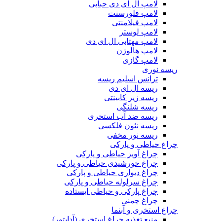
لامپ ال ای دی حبابی
لامپ فلورسنت
لامپ فیلامنتی
لامپ لوستر
لامپ مهتابی ال ای دی
لامپ هالوژن
لامپ گازی
ریسه نوری
ترانس اسلیم ریسه
ریسه ال ای دی
ریسه زیر کابینتی
ریسه شلنگی
ریسه ضد آب استخری
ریسه نئون فلکسی
ریسه نور مخفی
چراغ حیاطی و پارکی
چراغ آویز حیاطی و پارکی
چراغ خورشیدی حیاطی و پارکی
چراغ دیواری حیاطی و پارکی
چراغ سرلوله حیاطی و پارکی
چراغ پارکی و حیاطی ایستاده
چراغ چمنی
چراغ استخری و آبنما
منبع تغذیه چراغ استخری (آداپتور)