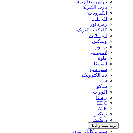
پارس شعاع توس
پارت الکتریک
الکتروتات
افراتاب
زمرد نور
کامکث الکتریک
لوپ لایت
ویمکس
نمانور
لامپ نور
ملونی
اپتونیکا
شب تاب
تابا الکترونیک
شیله
ساکو
اکووات
ویسنا
EDC
ZFR
زینکس
نویگیت
برند سیم و کابل
سیم و کابل زیتون