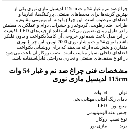
چراغ ضد نم و غبار 54 وات 115cm لدیسیل مازی نوری یکی از
بهترین گزینه‌ها برای محیط‌های صنعتی، پارکینگ‌ها، انبارها و
فضاهای مرطوب است. این چراغ با بدنه آلومینیومی مقاوم و
طراحی ضد رطوبت، گردوغبار و حشرات، دوام و عملکردی مطمئن
را در طول زمان تضمین می‌کند. استفاده از چیپ‌های LED باکیفیت
در این مدل باعث شده نور خروجی آن کاملاً یکنواخت و بدون فلیکر
باشد.با توان 54 وات و شار نوری 7000 لومن، این چراغ نوری
متقارن و پخش‌شده ارائه می‌دهد که برای روشنایی یکنواخت
فضاهای داخلی بسیار مناسب است. نصب روکار آن باعث می‌شود
در انواع سقف‌های صنعتی و تجاری به‌راحتی قابل‌استفاده باشد.
مشخصات فنی چراغ ضد نم و غبار 54 وات
115cm لدیسیل مازی نوری
توان
54 وات
دمای رنگ
آفتابی،مهتابی،یخی
LED
منبع نور
جنس بدنه
آلومینیومی
نوع نصب
روکار
برند
مازی نور