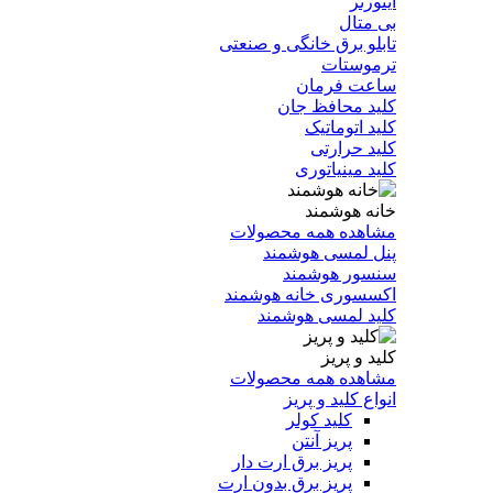
اینورتر
بی متال
تابلو برق خانگی و صنعتی
ترموستات
ساعت فرمان
کلید محافظ جان
کلید اتوماتیک
کلید حرارتی
کلید مینیاتوری
خانه هوشمند
مشاهده همه محصولات
پنل لمسی هوشمند
سنسور هوشمند
اکسسوری خانه هوشمند
کلید لمسی هوشمند
کلید و پریز
مشاهده همه محصولات
انواع کلید و پریز
کلید کولر
پریز آنتن
پریز برق ارت دار
پریز برق بدون ارت