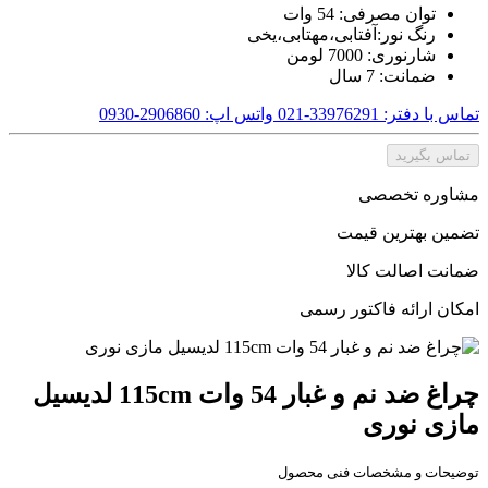
توان مصرفی: 54 وات
رنگ نور:آفتابی،مهتابی،یخی
شارنوری: 7000 لومن
ضمانت: 7 سال
تماس با دفتر: 33976291-021
واتس اپ: 2906860-0930
تماس بگیرید
مشاوره تخصصی
تضمین بهترین قیمت
ضمانت اصالت کالا
امکان ارائه فاکتور رسمی
چراغ ضد نم و غبار 54 وات 115cm لدیسیل
مازی نوری
توضیحات و مشخصات فنی محصول