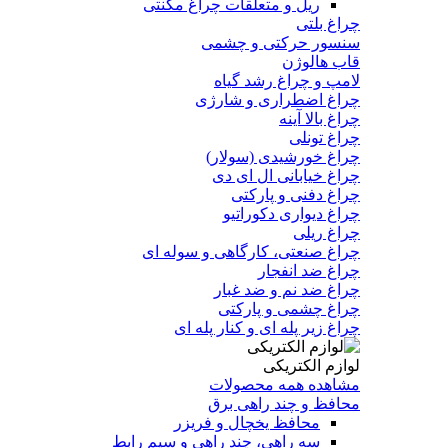
ریل و متعلقات چراغ مگنتی
چراغ بلتی
سنسور حرکتی و چشمی
قاب هالوژن
لامپ و چراغ رشد گیاه
چراغ اضطراری و شارژی
چراغ بالا آینه
چراغ تونلی
چراغ خورشیدی (سولار)
چراغ خیابانی ال ای دی
چراغ دفنی و پارکتی
چراغ دیواری دکوراتیو
چراغ ریلی
چراغ صنعتی، کارگاهی و سوله ای
چراغ ضد انفجار
چراغ ضد نم و ضد غبار
چراغ چشمی و پارکتی
چراغ‌ زیر‌ پله‌ ای و کنار‌ پله‌ ای
لوازم الکتریکی
مشاهده همه محصولات
محافظ و چند راهی برق
محافظ یخچال و فریزر
سه راهی، چند راهی و سیم رابط