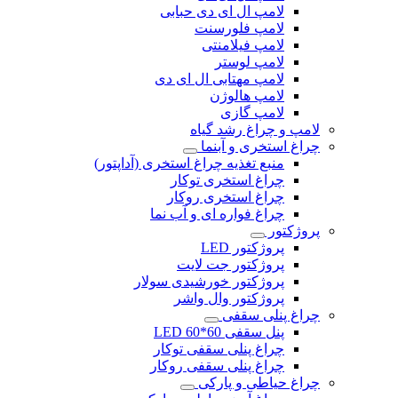
لامپ ال ای دی حبابی
لامپ فلورسنت
لامپ فیلامنتی
لامپ لوستر
لامپ مهتابی ال ای دی
لامپ هالوژن
لامپ گازی
لامپ و چراغ رشد گیاه
چراغ استخری و آبنما
منبع تغذیه چراغ استخری (آداپتور)
چراغ استخری توکار
چراغ استخری روکار
چراغ فواره ای و آب نما
پروژکتور
پروژکتور LED
پروژکتور جت لایت
پروژکتور خورشیدی سولار
پروژکتور وال واشر
چراغ پنلی سقفی
پنل سقفی 60*60 LED
چراغ پنلی سقفی توکار
چراغ پنلی سقفی روکار
چراغ حیاطی و پارکی