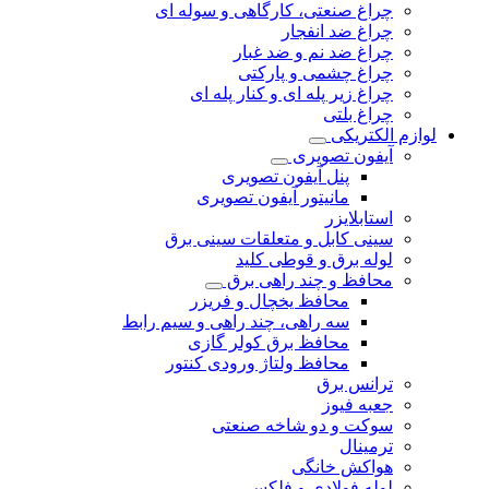
چراغ صنعتی، کارگاهی و سوله ای
چراغ ضد انفجار
چراغ ضد نم و ضد غبار
چراغ چشمی و پارکتی
چراغ‌ زیر‌ پله‌ ای و کنار‌ پله‌ ای
چراغ بلتی
لوازم الکتریکی
آیفون تصویری
پنل آیفون تصویری
مانیتور آیفون تصویری
استابلایزر
سینی کابل و متعلقات سینی برق
لوله برق و قوطی کلید
محافظ و چند راهی برق
محافظ یخچال و فریزر
سه راهی، چند راهی و سیم رابط
محافظ برق کولر گازی
محافظ ولتاژ ورودی کنتور
ترانس برق
جعبه فیوز
سوکت و دو شاخه صنعتی
ترمینال
هواکش خانگی
لوله فولادی و فلکسی