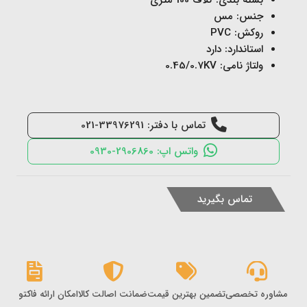
بسته بندی: کلاف 100 متری
جنس: مس
روکش: PVC
استاندارد: دارد
ولتاژ نامی: 0.45/0.7KV
تماس با دفتر: 33976291-021
واتس اپ: 2906860-0930
تماس بگیرید
مشاوره تخصصی
تضمین بهترین قیمت
ضمانت اصالت کالا
امکان ارائه فاکتور رس