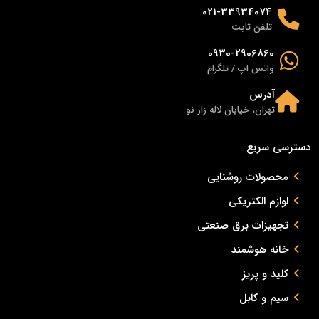
021-33934074
تلفن ثابت
0930-2906860
واتس اپ / تلگرام
آدرس
تهران، خیابان لاله زار نو
دسترسی سریع
محصولات روشنایی
لوازم الکتریکی
تجهیزات برق صنعتی
خانه هوشمند
کلید و پریز
سیم و کابل