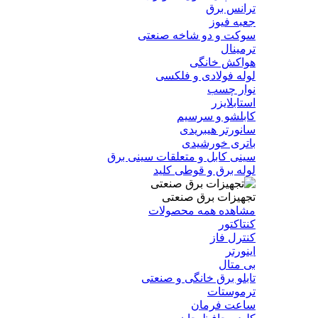
ترانس برق
جعبه فیوز
سوکت و دو شاخه صنعتی
ترمینال
هواکش خانگی
لوله فولادی و فلکسی
نوار چسب
استابلایزر
کابلشو و سرسیم
سانورتر هیبریدی
باتری خورشیدی
سینی کابل و متعلقات سینی برق
لوله برق و قوطی کلید
تجهیزات برق صنعتی
مشاهده همه محصولات
کنتاکتور
کنترل فاز
اینورتر
بی متال
تابلو برق خانگی و صنعتی
ترموستات
ساعت فرمان