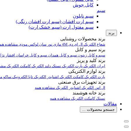
کابل جوش
سیم
سیم نایلون
سیم ارت افشان (سیم ارت افشان رنگی)
سیم مفتول ارت (سیم خشک ارت)
برند
برند محصولات روشنایی
شعاع الکتریک
ال ای دی 4M
مازی نور
سان لوکس
مودی
مشاهده هم
برند سیم و کابل
سیم و کابل زیتون
سیم و کابل همدان
سیم و کابل خراسان افشار نژا
برند کلید و پریز
ایران الکتریک
پارت الکتریک
نستک
دلند الکتریک
کامکث الکتریک
مشا
برند لوازم الکتریکی
پارت الکتریک
کامکث الکتریک
اشنایدر الکتریک
تابا الکترونیک
ساکو
مش
برند تجهیزات برق صنعتی
ال اس الکتریک
اشنایدر الکتریک
مشاهده همه
برند خانه هوشمند
نستک
کامکث الکتریک
مشاهده همه
مقالات
جستجو محصولات ...