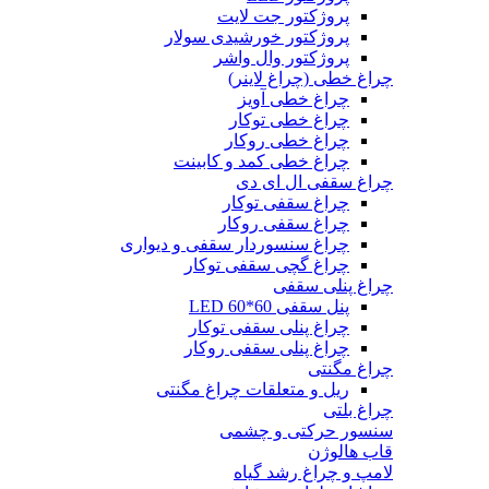
پروژکتور جت لایت
پروژکتور خورشیدی سولار
پروژکتور وال واشر
چراغ خطی (چراغ لاینر)
چراغ خطی آویز
چراغ خطی توکار
چراغ خطی روکار
چراغ خطی کمد و کابینت
چراغ سقفی ال ای دی
چراغ سقفی توکار
چراغ سقفی روکار
چراغ سنسوردار سقفی و دیواری
چراغ گچی سقفی توکار
چراغ پنلی سقفی
پنل سقفی 60*60 LED
چراغ پنلی سقفی توکار
چراغ پنلی سقفی روکار
چراغ مگنتی
ریل و متعلقات چراغ مگنتی
چراغ بلتی
سنسور حرکتی و چشمی
قاب هالوژن
لامپ و چراغ رشد گیاه