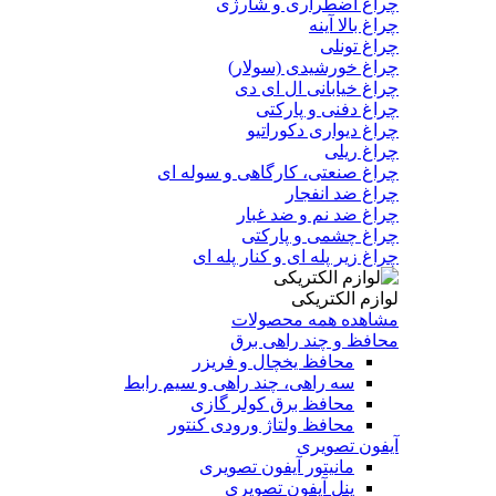
چراغ اضطراری و شارژی
چراغ بالا آینه
چراغ تونلی
چراغ خورشیدی (سولار)
چراغ خیابانی ال ای دی
چراغ دفنی و پارکتی
چراغ دیواری دکوراتیو
چراغ ریلی
چراغ صنعتی، کارگاهی و سوله ای
چراغ ضد انفجار
چراغ ضد نم و ضد غبار
چراغ چشمی و پارکتی
چراغ‌ زیر‌ پله‌ ای و کنار‌ پله‌ ای
لوازم الکتریکی
مشاهده همه محصولات
محافظ و چند راهی برق
محافظ یخچال و فریزر
سه راهی، چند راهی و سیم رابط
محافظ برق کولر گازی
محافظ ولتاژ ورودی کنتور
آیفون تصویری
مانیتور آیفون تصویری
پنل آیفون تصویری