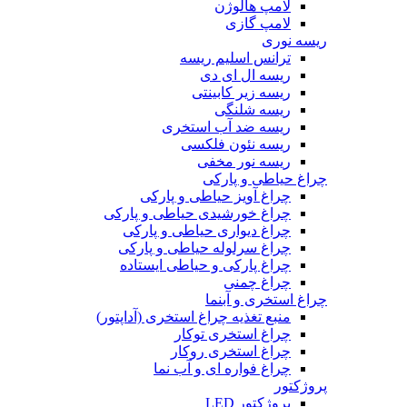
لامپ هالوژن
لامپ گازی
ریسه نوری
ترانس اسلیم ریسه
ریسه ال ای دی
ریسه زیر کابینتی
ریسه شلنگی
ریسه ضد آب استخری
ریسه نئون فلکسی
ریسه نور مخفی
چراغ حیاطی و پارکی
چراغ آویز حیاطی و پارکی
چراغ خورشیدی حیاطی و پارکی
چراغ دیواری حیاطی و پارکی
چراغ سرلوله حیاطی و پارکی
چراغ پارکی و حیاطی ایستاده
چراغ چمنی
چراغ استخری و آبنما
منبع تغذیه چراغ استخری (آداپتور)
چراغ استخری توکار
چراغ استخری روکار
چراغ فواره ای و آب نما
پروژکتور
پروژکتور LED