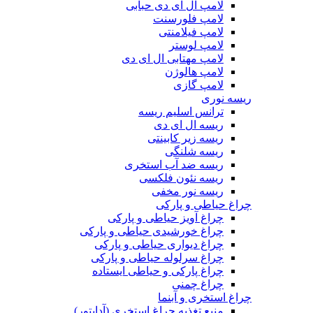
لامپ ال ای دی حبابی
لامپ فلورسنت
لامپ فیلامنتی
لامپ لوستر
لامپ مهتابی ال ای دی
لامپ هالوژن
لامپ گازی
ریسه نوری
ترانس اسلیم ریسه
ریسه ال ای دی
ریسه زیر کابینتی
ریسه شلنگی
ریسه ضد آب استخری
ریسه نئون فلکسی
ریسه نور مخفی
چراغ حیاطی و پارکی
چراغ آویز حیاطی و پارکی
چراغ خورشیدی حیاطی و پارکی
چراغ دیواری حیاطی و پارکی
چراغ سرلوله حیاطی و پارکی
چراغ پارکی و حیاطی ایستاده
چراغ چمنی
چراغ استخری و آبنما
منبع تغذیه چراغ استخری (آداپتور)