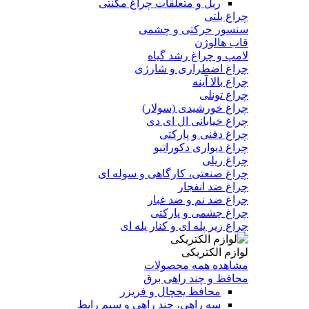
ریل و متعلقات چراغ مگنتی
چراغ بلتی
سنسور حرکتی و چشمی
قاب هالوژن
لامپ و چراغ رشد گیاه
چراغ اضطراری و شارژی
چراغ بالا آینه
چراغ تونلی
چراغ خورشیدی (سولار)
چراغ خیابانی ال ای دی
چراغ دفنی و پارکتی
چراغ دیواری دکوراتیو
چراغ ریلی
چراغ صنعتی، کارگاهی و سوله ای
چراغ ضد انفجار
چراغ ضد نم و ضد غبار
چراغ چشمی و پارکتی
چراغ‌ زیر‌ پله‌ ای و کنار‌ پله‌ ای
لوازم الکتریکی
مشاهده همه محصولات
محافظ و چند راهی برق
محافظ یخچال و فریزر
سه راهی، چند راهی و سیم رابط