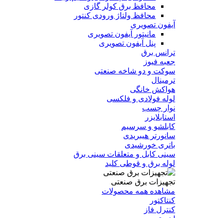
محافظ برق کولر گازی
محافظ ولتاژ ورودی کنتور
آیفون تصویری
مانیتور آیفون تصویری
پنل آیفون تصویری
ترانس برق
جعبه فیوز
سوکت و دو شاخه صنعتی
ترمینال
هواکش خانگی
لوله فولادی و فلکسی
نوار چسب
استابلایزر
کابلشو و سرسیم
سانورتر هیبریدی
باتری خورشیدی
سینی کابل و متعلقات سینی برق
لوله برق و قوطی کلید
تجهیزات برق صنعتی
مشاهده همه محصولات
کنتاکتور
کنترل فاز