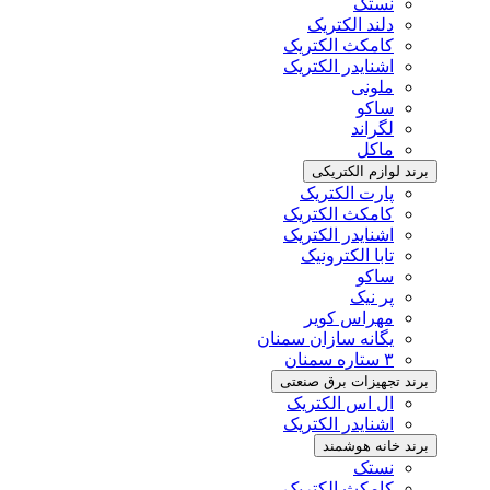
نستک
دلند الکتریک
کامکث الکتریک
اشنایدر الکتریک
ملونی
ساکو
لگراند
ماکل
برند لوازم الکتریکی
پارت الکتریک
کامکث الکتریک
اشنایدر الکتریک
تابا الکترونیک
ساکو
پر نیک
مهراس کویر
یگانه سازان سمنان
۳ ستاره سمنان
برند تجهیزات برق صنعتی
ال اس الکتریک
اشنایدر الکتریک
برند خانه هوشمند
نستک
کامکث الکتریک