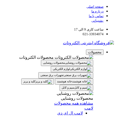
صفحه اصلی
درباره ما
تماس با ما
پشتیبانی
ساعت کاری 9 الی 17
021-33934074
محصولات
محصولات الکتروتات
محصولات روشنایی
لوازم الکتریکی
تجهیزات برق صنعتی
خانه هوشمند
کلید و پریز
سیم و کابل
محصولات روشنایی
مشاهده همه محصولات
لامپ
لامپ ال ای دی