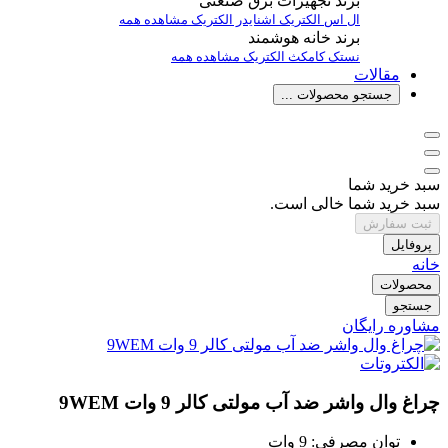
برند تجهیزات برق صنعتی
ال اس الکتریک
اشنایدر الکتریک
مشاهده همه
برند خانه هوشمند
نستک
کامکث الکتریک
مشاهده همه
مقالات
جستجو محصولات ...
سبد خرید شما
سبد خرید شما خالی است.
ثبت سفارش
پروفایل
خانه
محصولات
جستجو
مشاوره رایگان
چراغ وال واشر ضد آب مولتی کالر 9 وات 9WEM
توان مصرفی: 9 وات