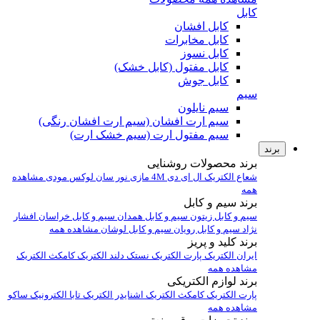
کابل
کابل افشان
کابل مخابرات
کابل نسوز
کابل مفتول (کابل خشک)
کابل جوش
سیم
سیم نایلون
سیم ارت افشان (سیم ارت افشان رنگی)
سیم مفتول ارت (سیم خشک ارت)
برند
برند محصولات روشنایی
شعاع الکتریک
ال ای دی 4M
مازی نور
سان لوکس
مودی
مشاهده
همه
برند سیم و کابل
سیم و کابل زیتون
سیم و کابل همدان
سیم و کابل خراسان افشار
نژاد
سیم و کابل رویان
سیم و کابل لوشان
مشاهده همه
برند کلید و پریز
ایران الکتریک
پارت الکتریک
نستک
دلند الکتریک
کامکث الکتریک
مشاهده همه
برند لوازم الکتریکی
پارت الکتریک
کامکث الکتریک
اشنایدر الکتریک
تابا الکترونیک
ساکو
مشاهده همه