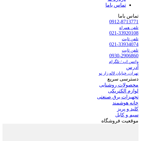
تماس باما
تماس باما
0912-8713771
تلفن همراه
021-33920108
تلفن ثابت
021-33934074
تلفن ثابت
0930-2906860
واتس اپ / تلگرام
آدرس
تهران، خیابان لاله زار نو
دسترسی سریع
محصولات روشنایی
لوازم الکتریکی
تجهیزات برق صنعتی
خانه هوشمند
کلید و پریز
سیم و کابل
موقعیت فروشگاه