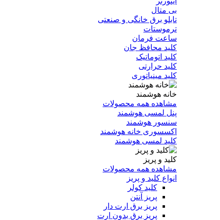
اینورتر
بی متال
تابلو برق خانگی و صنعتی
ترموستات
ساعت فرمان
کلید محافظ جان
کلید اتوماتیک
کلید حرارتی
کلید مینیاتوری
خانه هوشمند
مشاهده همه محصولات
پنل لمسی هوشمند
سنسور هوشمند
اکسسوری خانه هوشمند
کلید لمسی هوشمند
کلید و پریز
مشاهده همه محصولات
انواع کلید و پریز
کلید کولر
پریز آنتن
پریز برق ارت دار
پریز برق بدون ارت