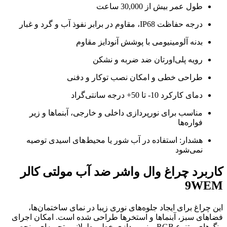
طول عمر بیش از 30,000 ساعت
درجه حفاظت IP68، مقاوم در برابر نفوذ آب و گرد و غبار
بدنه آلومینیومی با پوشش آنودایز مقاوم
رویه پلی‌اورتان ضد ضربه و نشکن
طراحی خطی و امکان نصب توکار و دفنی
دمای کارکرد 10- تا 50+ درجه سانتی‌گراد
مناسب برای نورپردازی داخلی و خارجی، آبنماها و زیر
فواره‌ها
هشدار: استفاده در آب شور یا محیط‌های اسیدی توصیه
نمی‌شود
کاربرد چراغ وال واشر ضد آب مولتی کالر
9WEM
این چراغ برای ایجاد جلوه‌های نوری زیبا در نمای ساختمان‌ها،
فضاهای سبز، آبنماها و استخرها طراحی شده است. امکان اجرای
رنگ‌های متنوع RGB و نورپردازی خطی طولانی، تجربه‌ای منحصر