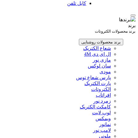
کابل تلفن
برند
برند محصولات الکتروتات
برند محصولات روشنایی
شعاع الکتریک
ال ای دی 4M
مازی نور
سان لوکس
مودی
پارس شعاع توس
پارت الکتریک
الکتروتات
افراتاب
زمرد نور
کامکث الکتریک
لوپ لایت
ویمکس
نمانور
لامپ نور
ملونی