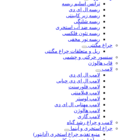
ترانس اسلیم ریسه
ریسه ال ای دی
ریسه زیر کابینتی
ریسه شلنگی
ریسه ضد آب استخری
ریسه نئون فلکسی
ریسه نور مخفی
چراغ مگنتی
ریل و متعلقات چراغ مگنتی
سنسور حرکتی و چشمی
قاب هالوژن
لامپ
لامپ ال ای دی
لامپ ال ای دی حبابی
لامپ فلورسنت
لامپ فیلامنتی
لامپ لوستر
لامپ مهتابی ال ای دی
لامپ هالوژن
لامپ گازی
لامپ و چراغ رشد گیاه
چراغ استخری و آبنما
منبع تغذیه چراغ استخری (آداپتور)