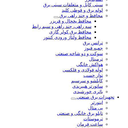
سینی کابل و متعلقات سینی برق
لوله برق و قوطی کلید
محافظ و چند راهی برق
محافظ یخچال و فریزر
سه راهی، چند راهی و سیم رابط
محافظ برق کولر گازی
محافظ ولتاژ ورودی کنتور
ترانس برق
جعبه فیوز
سوکت و دو شاخه صنعتی
ترمینال
هواکش خانگی
لوله فولادی و فلکسی
نوار چسب
کابلشو و سرسیم
سانورتر هیبریدی
باتری خورشیدی
تجهیزات برق صنعتی
اینورتر
بی متال
تابلو برق خانگی و صنعتی
ترموستات
ساعت فرمان