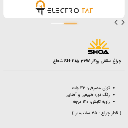
چراغ سقفی روکار SH-1115 36W شعاع
توان مصرفی: 36 وات
رنگ نور: طبیعی و آفتابی
زاویه تابش: 120 درجه
( قطر چراغ : 35 سانتیمتر )