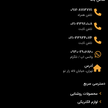
0912-8713771
تلفن همراه
021-33920108
تلفن ثابت
021-33934074
تلفن ثابت
0930-2906860
واتس اپ / تلگرام
آدرس
تهران، خیابان لاله زار نو
دسترسی سریع
محصولات روشنایی
لوازم الکتریکی