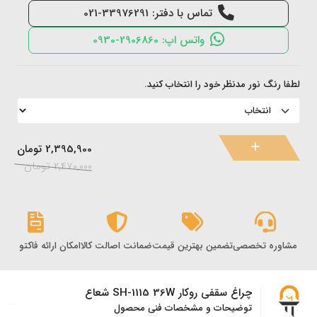
تماس با دفتر: 33976291-021
واتس اپ: 2906860-0930
لطفا رنگ نور مدنظر خود را انتخاب کنید.
2,395,900
تومان
2,470,000
تومان
مشاوره تخصصی
تضمین بهترین قیمت
ضمانت اصالت کالا
امکان ارائه فاکتور رس
چراغ سقفی روکار SH-1115 36W شعاع
توضیحات و مشخصات فنی محصول