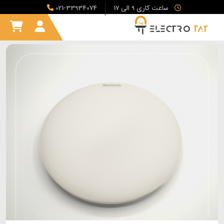
ساعت کاری 9 الی 17
021-33934074