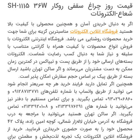
قیمت روز چراغ سقفی روکار SH-1115 36W
شعاع-الکتروتات
اگر به دنبال خریدی آسان و همچنین محصولی با کیفیت بالا
هستید
فروشگاه انلاین الکتروتات
مناسبترین گزینه برای شما جهت
خرید محصولات روشنایی می باشد. فروشگاه اینترنتی الکتروتات با
فروش انواع محصولات با کیفیت همراه با گارانتی متناسب با
سلیقه و نیاز شما به دنبال کسب رضایت شماست. الکتروتات
بسته‌های ارسالی خود را از طریق پست و تیپاکس در کمترین زمان
ممکن به دست مشتریان می‌رساند و اگر ساکن تهران باشید ارسال
بسته از طریق پیک بر اساس حجم سفارش امکان پذیر است.
همچنین اگر تمایل دارید فرایند خرید هر چه سریعتر انجام شود
می توانید از طریق واتساپ با شماره‌ تلفن‌های 09128713771 و
09302906860 تماس بگیرید. و برای تماس مستقیم با دفتر نیز
می‌توانید با شماره های 02133976291 و 02133920108 تماس
بگیرید. اگر ساکن تهران هستید می‌توانید با مراجعه به درب
فروشگاه به آدرس خیابان لاله‌زار شمالی، کوچه امین زاده، پلاک 42
محصول خود را به صورت حضوری خریداری فرمایید. خرید از
فروشگاه انلاین الکتروتات یک تجربه لذت‌بخش و مطمئن برای