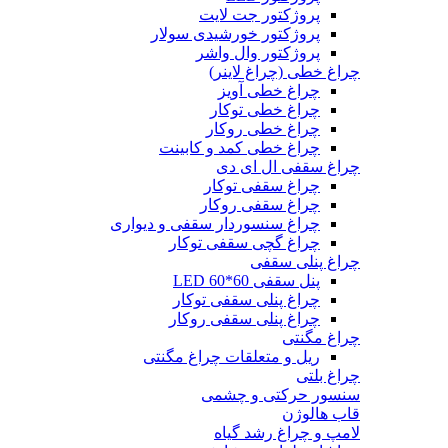
پروژکتور جت لایت
پروژکتور خورشیدی سولار
پروژکتور وال واشر
چراغ خطی (چراغ لاینر)
چراغ خطی آویز
چراغ خطی توکار
چراغ خطی روکار
چراغ خطی کمد و کابینت
چراغ سقفی ال ای دی
چراغ سقفی توکار
چراغ سقفی روکار
چراغ سنسوردار سقفی و دیواری
چراغ گچی سقفی توکار
چراغ پنلی سقفی
پنل سقفی 60*60 LED
چراغ پنلی سقفی توکار
چراغ پنلی سقفی روکار
چراغ مگنتی
ریل و متعلقات چراغ مگنتی
چراغ بلتی
سنسور حرکتی و چشمی
قاب هالوژن
لامپ و چراغ رشد گیاه