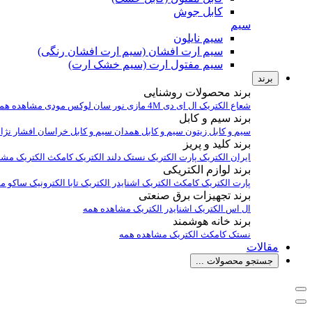
کابل جوش
سیم
سیم نایلون
سیم ارت افشان (سیم ارت افشان رنگی)
سیم مفتول ارت (سیم خشک ارت)
برند
برند محصولات روشنایی
شعاع الکتریک
ال ای دی 4M
مازی نور
سان لوکس
مودی
مشاهده هم
برند سیم و کابل
سیم و کابل زیتون
سیم و کابل همدان
سیم و کابل خراسان افشار نژا
برند کلید و پریز
ایران الکتریک
پارت الکتریک
نستک
دلند الکتریک
کامکث الکتریک
مشا
برند لوازم الکتریکی
پارت الکتریک
کامکث الکتریک
اشنایدر الکتریک
تابا الکترونیک
ساکو
مش
برند تجهیزات برق صنعتی
ال اس الکتریک
اشنایدر الکتریک
مشاهده همه
برند خانه هوشمند
نستک
کامکث الکتریک
مشاهده همه
مقالات
جستجو محصولات ...