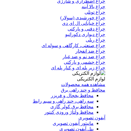
چراغ اضطراری و شارژی
چراغ بالا آینه
چراغ تونلی
چراغ خورشیدی (سولار)
چراغ خیابانی ال ای دی
چراغ دفنی و پارکتی
چراغ دیواری دکوراتیو
چراغ ریلی
چراغ صنعتی، کارگاهی و سوله ای
چراغ ضد انفجار
چراغ ضد نم و ضد غبار
چراغ چشمی و پارکتی
چراغ‌ زیر‌ پله‌ ای و کنار‌ پله‌ ای
لوازم الکتریکی
مشاهده همه محصولات
محافظ و چند راهی برق
محافظ یخچال و فریزر
سه راهی، چند راهی و سیم رابط
محافظ برق کولر گازی
محافظ ولتاژ ورودی کنتور
آیفون تصویری
مانیتور آیفون تصویری
پنل آیفون تصویری