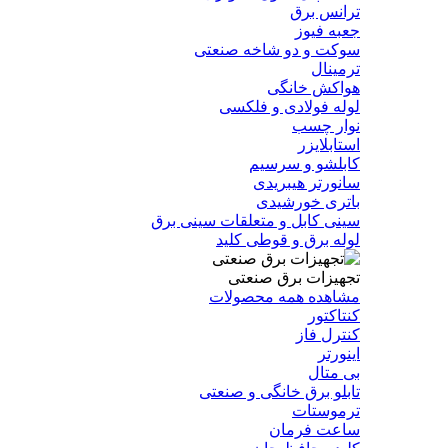
ترانس برق
جعبه فیوز
سوکت و دو شاخه صنعتی
ترمینال
هواکش خانگی
لوله فولادی و فلکسی
نوار چسب
استابلایزر
کابلشو و سرسیم
سانورتر هیبریدی
باتری خورشیدی
سینی کابل و متعلقات سینی برق
لوله برق و قوطی کلید
تجهیزات برق صنعتی
مشاهده همه محصولات
کنتاکتور
کنترل فاز
اینورتر
بی متال
تابلو برق خانگی و صنعتی
ترموستات
ساعت فرمان