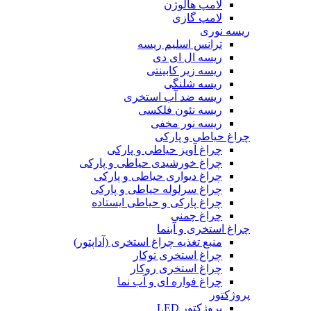
لامپ هالوژن
لامپ گازی
ریسه نوری
ترانس اسلیم ریسه
ریسه ال ای دی
ریسه زیر کابینتی
ریسه شلنگی
ریسه ضد آب استخری
ریسه نئون فلکسی
ریسه نور مخفی
چراغ حیاطی و پارکی
چراغ آویز حیاطی و پارکی
چراغ خورشیدی حیاطی و پارکی
چراغ دیواری حیاطی و پارکی
چراغ سرلوله حیاطی و پارکی
چراغ پارکی و حیاطی ایستاده
چراغ چمنی
چراغ استخری و آبنما
منبع تغذیه چراغ استخری (آداپتور)
چراغ استخری توکار
چراغ استخری روکار
چراغ فواره ای و آب نما
پروژکتور
پروژکتور LED