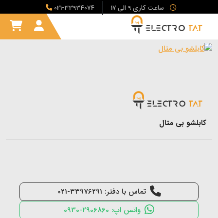
ساعت کاری 9 الی 17
021-33934074
کابلشو بی متال
تماس با دفتر: 33976291-021
واتس اپ: 2906860-0930