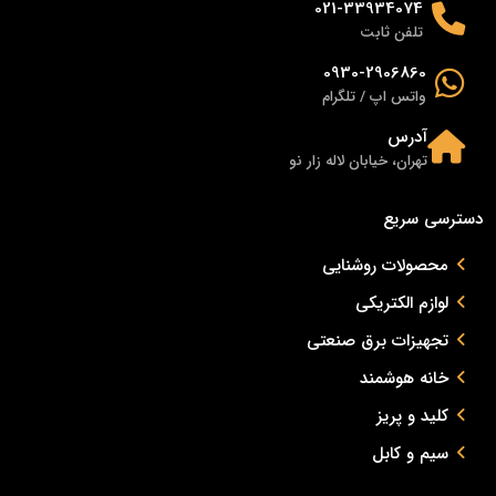
021-33934074
تلفن ثابت
0930-2906860
واتس اپ / تلگرام
آدرس
تهران، خیابان لاله زار نو
دسترسی سریع
محصولات روشنایی
لوازم الکتریکی
تجهیزات برق صنعتی
خانه هوشمند
کلید و پریز
سیم و کابل