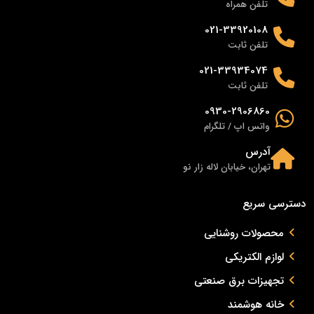
تلفن همراه
021-33920108
تلفن ثابت
021-33934074
تلفن ثابت
0930-2906860
واتس اپ / تلگرام
آدرس
تهران، خیابان لاله زار نو
دسترسی سریع
محصولات روشنایی
لوازم الکتریکی
تجهیزات برق صنعتی
خانه هوشمند