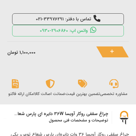
تماس با دفتر: 33976291-021
واتس اپ: 2906860-0930
1,100,000
تومان
مشاوره تخصصی
تضمین بهترین قیمت
ضمانت اصالت کالا
امکان ارائه فاکتور رس
چراغ سقفی روکار آویسا 36W دایره ای پارس شعاع توس
توضیحات و مشخصات فنی محصول
چراغ سقفی روکار آویسا 36 وات دایره‌ای پارس شعاع توس، یکی