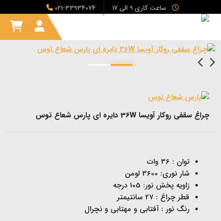
ساعت کاری 9 الی 17
021-33934074
چراغ سقفی روکار آویسا 36W دایره ای پارس شعاع توس
توان : 36 وات
شار نوری: 3600 لومن
زاویه پخش نور: 105 درجه
قطر چراغ : 27 سانتیمتر
رنگ نور : آفتابی و مهتابی و نچرال