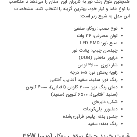
همچنین تنوع رنگ نور به کاربران این امکان را می‌دهد تا متناسب
با نوع فضا و نیاز خود، بهترین گزینه را انتخاب کنند. مشخصات
این مدل به شرح زیر است:
نوع نصب: روکار، سقفی
توان مصرفی: 36 وات
منبع نور: LED SMD
چیدمان چیپ: پشت نور
درایور: داخلی (DOB)
شار نوری: 3600 لومن
زاویه پخش نور: 105 درجه
رنگ نور: سفید، سفید آفتابی، آفتابی
دمای رنگ نور: 3000 کلوین (آفتابی)، 4000 کلوین
(سفید آفتابی)، 6500 کلوین (سفید)
شکل: دایره‌ای
دیفیوزر: پلی‌کربنات
جنس بدنه: پلیمر فرآوری‌شده
رنگ بدنه: سفید
قیمت خرید چراغ سقفی روکار آویسا 36W