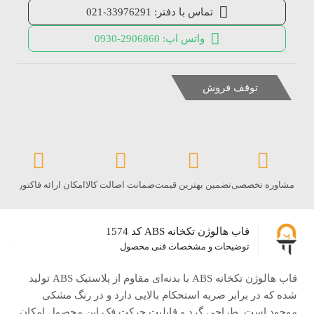
تماس با دفتر: 33976291-021
واتس اپ: 2906860-0930
توقف فروش
مشاوره تخصصی
تضمین بهترین قیمت
ضمانت اصالت کالا
امکان ارائه فاکتور رس
قاب هالوژن تکخانه ABS کد 1574
توضیحات و مشخصات فنی محصول
قاب هالوژن تکخانه ABS با بدنه‌ای مقاوم از پلاستیک ABS تولید
شده که در برابر ضربه استحکام بالایی دارد و در رنگ مشکی
موجود است. طراحی گرد و قابلیت حرکت فک این محصول امکان