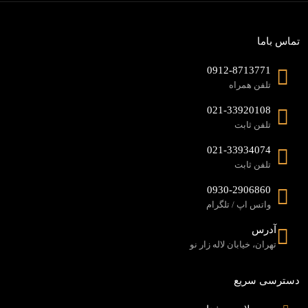
تماس باما
0912-8713771
تلفن همراه
021-33920108
تلفن ثابت
021-33934074
تلفن ثابت
0930-2906860
واتس اپ / تلگرام
آدرس
تهران، خیابان لاله زار نو
دسترسی سریع