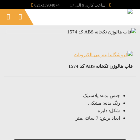
ساعت کاری 9 الی 17
021-33934074
قاب هالوژن تکخانه ABS کد 1574
جنس بدنه: پلاستیک
رنگ بدنه: مشکی
شکل: دایره
ابعاد برش: 7 سانتی‌متر