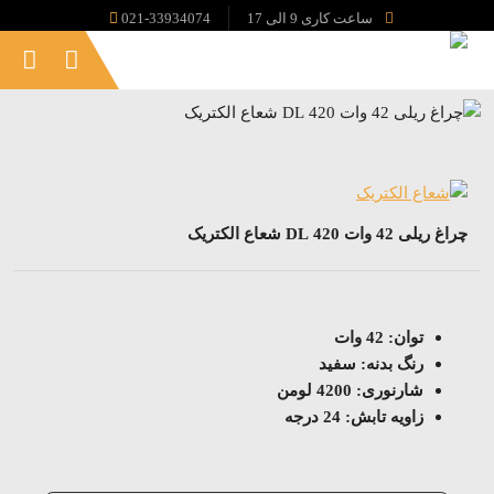
ساعت کاری 9 الی 17
021-33934074
چراغ ریلی 42 وات 420 DL شعاع الکتریک
توان: 42 وات
رنگ بدنه: سفید
شارنوری: 4200 لومن
زاویه تابش: 24 درجه