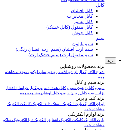
کابل
کابل افشان
کابل مخابرات
کابل نسوز
کابل مفتول (کابل خشک)
کابل جوش
سیم
سیم نایلون
سیم ارت افشان (سیم ارت افشان رنگی)
سیم مفتول ارت (سیم خشک ارت)
برند
برند محصولات روشنایی
شعاع الکتریک
ال ای دی 4M
مازی نور
سان لوکس
مودی
مشاهده
همه
برند سیم و کابل
سیم و کابل زیتون
سیم و کابل همدان
سیم و کابل خراسان افشار
نژاد
سیم و کابل رویان
سیم و کابل لوشان
مشاهده همه
برند کلید و پریز
ایران الکتریک
پارت الکتریک
نستک
دلند الکتریک
کامکث الکتریک
مشاهده همه
برند لوازم الکتریکی
پارت الکتریک
کامکث الکتریک
اشنایدر الکتریک
تابا الکترونیک
ساکو
مشاهده همه