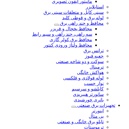
مانیتور آیفون تصویری
استابلایزر
سینی کابل و متعلقات سینی برق
لوله برق و قوطی کلید
محافظ و چند راهی برق
محافظ یخچال و فریزر
سه راهی، چند راهی و سیم رابط
محافظ برق کولر گازی
محافظ ولتاژ ورودی کنتور
ترانس برق
جعبه فیوز
سوکت و دو شاخه صنعتی
ترمینال
هواکش خانگی
لوله فولادی و فلکسی
نوار چسب
کابلشو و سرسیم
سانورتر هیبریدی
باتری خورشیدی
تجهیزات برق صنعتی
اینورتر
بی متال
تابلو برق خانگی و صنعتی
ترموستات