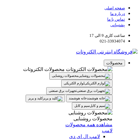
صفحه اصلی
درباره ما
تماس با ما
پشتیبانی
ساعت کاری 9 الی 17
021-33934074
محصولات
محصولات الکتروتات
محصولات روشنایی
لوازم الکتریکی
تجهیزات برق صنعتی
خانه هوشمند
کلید و پریز
سیم و کابل
محصولات روشنایی
مشاهده همه محصولات
لامپ
لامپ ال ای دی