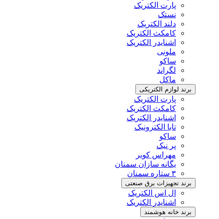
پارت الکتریک
نستک
دلند الکتریک
کامکث الکتریک
اشنایدر الکتریک
ملونی
ساکو
لگراند
ماکل
برند لوازم الکتریکی
پارت الکتریک
کامکث الکتریک
اشنایدر الکتریک
تابا الکترونیک
ساکو
پر نیک
مهراس کویر
یگانه سازان سمنان
۳ ستاره سمنان
برند تجهیزات برق صنعتی
ال اس الکتریک
اشنایدر الکتریک
برند خانه هوشمند