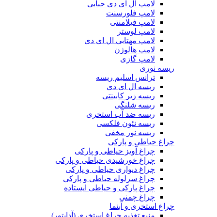
لامپ ال ای دی حبابی
لامپ فلورسنت
لامپ فیلامنتی
لامپ لوستر
لامپ مهتابی ال ای دی
لامپ هالوژن
لامپ گازی
ریسه نوری
ترانس اسلیم ریسه
ریسه ال ای دی
ریسه زیر کابینتی
ریسه شلنگی
ریسه ضد آب استخری
ریسه نئون فلکسی
ریسه نور مخفی
چراغ حیاطی و پارکی
چراغ آویز حیاطی و پارکی
چراغ خورشیدی حیاطی و پارکی
چراغ دیواری حیاطی و پارکی
چراغ سرلوله حیاطی و پارکی
چراغ پارکی و حیاطی ایستاده
چراغ چمنی
چراغ استخری و آبنما
منبع تغذیه چراغ استخری (آداپتور)