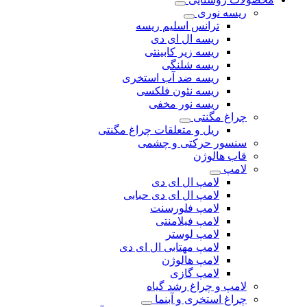
ریسه نوری
ترانس اسلیم ریسه
ریسه ال ای دی
ریسه زیر کابینتی
ریسه شلنگی
ریسه ضد آب استخری
ریسه نئون فلکسی
ریسه نور مخفی
چراغ مگنتی
ریل و متعلقات چراغ مگنتی
سنسور حرکتی و چشمی
قاب هالوژن
لامپ
لامپ ال ای دی
لامپ ال ای دی حبابی
لامپ فلورسنت
لامپ فیلامنتی
لامپ لوستر
لامپ مهتابی ال ای دی
لامپ هالوژن
لامپ گازی
لامپ و چراغ رشد گیاه
چراغ استخری و آبنما