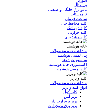
اینورتر
بی متال
تابلو برق خانگی و صنعتی
ترموستات
ساعت فرمان
کلید محافظ جان
کلید اتوماتیک
کلید حرارتی
کلید مینیاتوری
خانه هوشمند
مشاهده همه محصولات
پنل لمسی هوشمند
سنسور هوشمند
اکسسوری خانه هوشمند
کلید لمسی هوشمند
کلید و پریز
مشاهده همه محصولات
انواع کلید و پریز
کلید کولر
پریز آنتن
پریز برق ارت دار
پریز برق بدون ارت