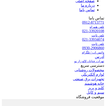
صفحه اصلی
درباره ما
تماس باما
تماس باما
0912-8713771
تلفن همراه
021-33920108
تلفن ثابت
021-33934074
تلفن ثابت
0930-2906860
واتس اپ / تلگرام
آدرس
تهران، خیابان لاله زار نو
دسترسی سریع
محصولات روشنایی
لوازم الکتریکی
تجهیزات برق صنعتی
خانه هوشمند
کلید و پریز
سیم و کابل
موقعیت فروشگاه