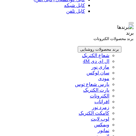
کابل شبکه
کابل تلفن
برند
برند محصولات الکتروتات
برند محصولات روشنایی
شعاع الکتریک
ال ای دی 4M
مازی نور
سان لوکس
مودی
پارس شعاع توس
پارت الکتریک
الکتروتات
افراتاب
زمرد نور
کامکث الکتریک
لوپ لایت
ویمکس
نمانور