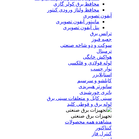
محافظ برق کولر گازی
محافظ ولتاژ ورودی کنتور
آیفون تصویری
مانیتور آیفون تصویری
پنل آیفون تصویری
ترانس برق
جعبه فیوز
سوکت و دو شاخه صنعتی
ترمینال
هواکش خانگی
لوله فولادی و فلکسی
نوار چسب
استابلایزر
کابلشو و سرسیم
سانورتر هیبریدی
باتری خورشیدی
سینی کابل و متعلقات سینی برق
لوله برق و قوطی کلید
تجهیزات برق صنعتی
مشاهده همه محصولات
کنتاکتور
کنترل فاز