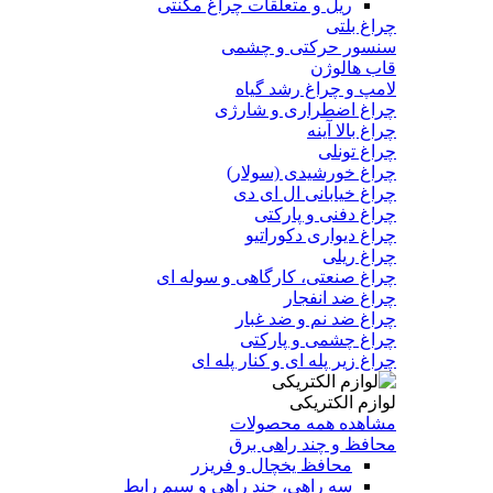
ریل و متعلقات چراغ مگنتی
چراغ بلتی
سنسور حرکتی و چشمی
قاب هالوژن
لامپ و چراغ رشد گیاه
چراغ اضطراری و شارژی
چراغ بالا آینه
چراغ تونلی
چراغ خورشیدی (سولار)
چراغ خیابانی ال ای دی
چراغ دفنی و پارکتی
چراغ دیواری دکوراتیو
چراغ ریلی
چراغ صنعتی، کارگاهی و سوله ای
چراغ ضد انفجار
چراغ ضد نم و ضد غبار
چراغ چشمی و پارکتی
چراغ‌ زیر‌ پله‌ ای و کنار‌ پله‌ ای
لوازم الکتریکی
مشاهده همه محصولات
محافظ و چند راهی برق
محافظ یخچال و فریزر
سه راهی، چند راهی و سیم رابط