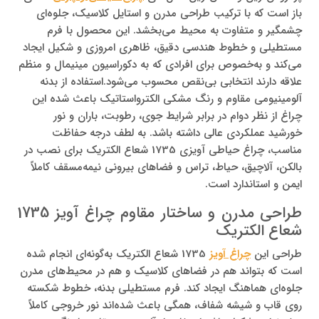
باز است که با ترکیب طراحی مدرن و استایل کلاسیک، جلوه‌ای
چشمگیر و متفاوت به محیط می‌بخشد. این محصول با فرم
مستطیلی و خطوط هندسی دقیق، ظاهری امروزی و شکیل ایجاد
می‌کند و به‌خصوص برای افرادی که به دکوراسیون مینیمال و منظم
علاقه دارند انتخابی بی‌نقص محسوب می‌شود.استفاده از بدنه
آلومینیومی مقاوم و رنگ مشکی الکترواستاتیک باعث شده این
چراغ از نظر دوام در برابر شرایط جوی، رطوبت، باران و نور
خورشید عملکردی عالی داشته باشد. به لطف درجه حفاظت
مناسب، چراغ حیاطی آویزی 1735 شعاع الکتریک برای نصب در
بالکن، آلاچیق، حیاط، تراس و فضاهای بیرونی نیمه‌مسقف کاملاً
ایمن و استاندارد است.
طراحی مدرن و ساختار مقاوم چراغ آویز 1735
شعاع الکتریک
طراحی این
چراغ آویز
1735 شعاع الکتریک به‌گونه‌ای انجام شده
است که بتواند هم در فضاهای کلاسیک و هم در محیط‌های مدرن
جلوه‌ای هماهنگ ایجاد کند. فرم مستطیلی بدنه، خطوط شکسته
روی قاب و شیشه شفاف، همگی باعث شده‌اند نور خروجی کاملاً