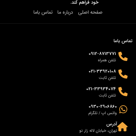
خود فراهم کند.
صفحه اصلی
درباره ما
تماس باما
تماس باما
0912-8713771
تلفن همراه
021-33920108
تلفن ثابت
021-33934074
تلفن ثابت
0930-2906860
واتس اپ / تلگرام
آدرس
تهران، خیابان لاله زار نو