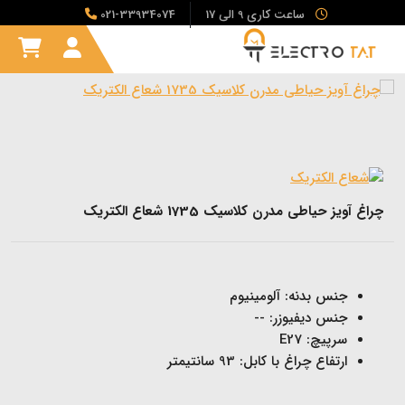
ساعت کاری 9 الی 17
021-33934074
چراغ آویز حیاطی مدرن کلاسیک 1735 شعاع الکتریک
جنس بدنه: آلومینیوم
جنس دیفیوزر: --
سرپیچ: E27
ارتفاع چراغ با کابل: 93 سانتیمتر